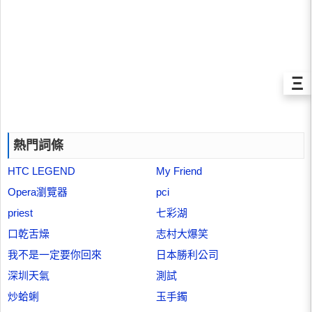
Ξ
熱門詞條
HTC LEGEND
My Friend
Opera瀏覽器
pci
priest
七彩湖
口乾舌燥
志村大爆笑
我不是一定要你回來
日本勝利公司
深圳天氣
測試
炒蛤蜊
玉手鐲