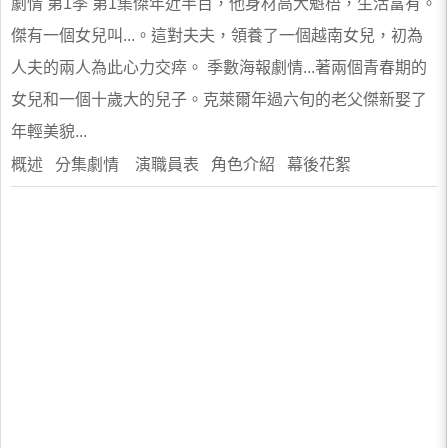
劇情 第1季 第1集傑年近半百，他身材高大魁梧，生活富有。
傑有一個女兒叫...。這對夫夫，領養了一個越南女兒，初為
人夫的兩人為此心力交瘁。 季數海報劇情...著兩個青春期的
女兒和一個十歲大的兒子。克萊爾年過六旬的老父傑新娶了
年輕美貌...
概述 分集劇情 演職員表 角色介紹 幕後花絮