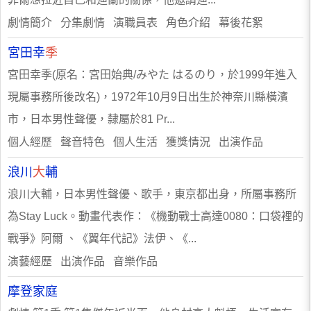
劇情簡介 分集劇情 演職員表 角色介紹 幕後花絮
宮田幸
季
宮田幸季(原名：宮田始典/みやた はるのり，於1999年進入
現屬事務所後改名)，1972年10月9日出生於神奈川縣橫濱
市，日本男性聲優，隸屬於81 Pr...
個人經歷 聲音特色 個人生活 獲獎情況 出演作品
浪川
大
輔
浪川大輔，日本男性聲優、歌手，東京都出身，所屬事務所
為Stay Luck。動畫代表作：《機動戰士高達0080：口袋裡的
戰爭》阿爾 、《翼年代記》法伊、《...
演藝經歷 出演作品 音樂作品
摩登家庭