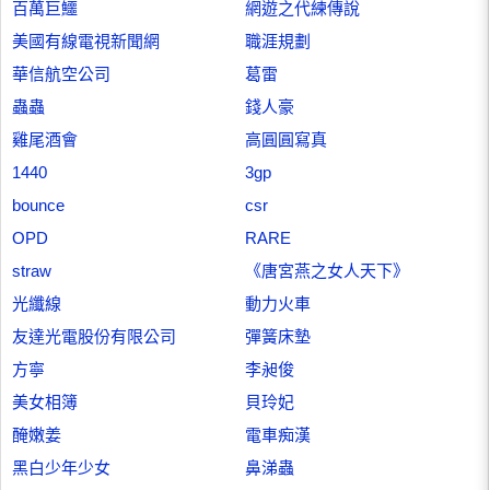
百萬巨鱷
網遊之代練傳說
美國有線電視新聞網
職涯規劃
華信航空公司
葛雷
蟲蟲
錢人豪
雞尾酒會
高圓圓寫真
1440
3gp
bounce
csr
OPD
RARE
straw
《唐宮燕之女人天下》
光纖線
動力火車
友達光電股份有限公司
彈簧床墊
方寧
李昶俊
美女相簿
貝玲妃
醃嫩姜
電車痴漢
黑白少年少女
鼻涕蟲