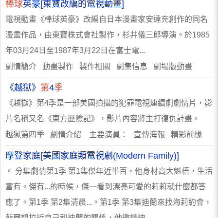
棒球
英豪[東寶改編的電視動畫]
電視動畫《棒球英豪》改編自日本漫畫家安達充創作的同名
漫畫作品，由東寶株式會社製作，杉井儀三郎導演。於1985
年03月24日至1987年3月22日在富士電...
劇情簡介 動畫製作 製作相關 劇集信息 劇場版動畫
《越獄》
第
4
季
《越獄》第4季是一部美國拍攝的犯罪電視連續劇劇情片，影
片名稱又名《東方歷險記》，影片內容將主打復仇計畫。
越獄第四季 劇情介紹 主要演員： 宣傳海報 精彩前緣
摩登家庭[美國家庭類電視劇(Modern Family)]
。 分集劇情第1季 第1集傑年近半百，他身材高大魁梧，生活
富有。傑有...的時候，傑一看到漂亮可愛的莉莉就什麼都答
應了。第1季 第2集清晨...。第1季 第3集迪蘭來找海莉約會，
菲爾想拉近自己和迪蘭的關係，他邀請迪...