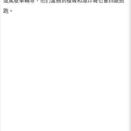
或駕駛車輛等，他們當遇到槍聲和爆炸聲也會四處逃
跑。