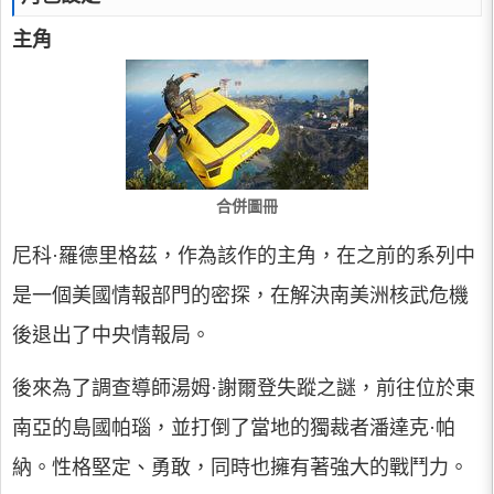
主角
合併圖冊
尼科·羅德里格茲，作為該作的主角，在之前的系列中
是一個美國情報部門的密探，在解決南美洲核武危機
後退出了中央情報局。
後來為了調查導師湯姆·謝爾登失蹤之謎，前往位於東
南亞的島國帕瑙，並打倒了當地的獨裁者潘達克·帕
納。性格堅定、勇敢，同時也擁有著強大的戰鬥力。