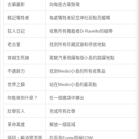
古墓麗影
向每座古墓致敬
銘記犧牲者
每處犧牲者紀念神社前點亮蠟燭
狂人日記
收集所有獨裁者Di Ravello的磁帶
老古董
找到所有珍藏武器和停放地點
穿越生死線
駕駛汽車飛躍每個小島的跳躍地點
不遺餘力
找到Medici小島的所有收集品
世界之巔
站在Medici小島的最高點
你能做到什麼？
在一個邀請中勝出
壯舉狂人
完成所有壯舉
革命萬歲
解放一個區域
接招，輸油管混蛋
在孤島Fonte毀掉FOW