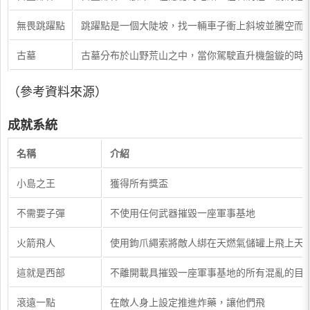
無畏跳躍點
跳躍點是一個大陡坡，找一輛車子衝上斜坡並騰空而
古墓
古墓分布於山野荒山之中，當你駕駛直升機盤鏇的時候，你
（參考資料來源）
成就系統
名稱
介紹
小島之王
獲得所有獎盃
不需要子彈
不使用任何武器摧毀一座軍事基地
火箭飛人
使用鉤爪繩索將敵人綁在天燃氣儲罐上飛上天
這就是西部
不離開載具摧毀一座軍事基地的所有混亂的目
滾遠一點
在敵人身上設定推進炸藥，讓他們飛