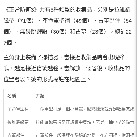
《正當防衛3》共有5種類型的收集品，分別是拉維羅
磁帶（71個）、革命軍聖祠（49個）、古董部件（54
個）、無畏跳躍點（30個）和古墓（23個），總計22
7個。
主角身上裝備了掃描器，當接近收集品時會出現蜂
鳴，越是接近信號越強。當解放一個省後，收集品的
位置會以？號的形式標註在地圖上。
名稱
介紹
革命軍聖祠
革命軍聖祠是一個小盒龕，點燃蠟燭就算是收集完成
拉維羅磁帶
拉維羅磁帶通常在城鎮中發現。它是一種小型的錄音
古董部件
古董部件一般深埋在隱秘的地點，在岩洞裡、樹洞裡