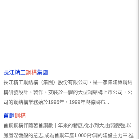
長江精工
鋼構
集團
長江精工鋼結構（集團）股份有限公司，是一家集建築鋼結
構研發設計、製作、安裝於一體的大型鋼結構上市公司，公
司的鋼結構業務始於1996年，1999年與德國布...
首鋼
鋼構
首鋼鋼構伴隨著首鋼數十年來的發展,從小到大,由弱變強,以
鳳凰涅磐般的意志,成為首鋼年產1 000萬t鋼的建設主力軍.進