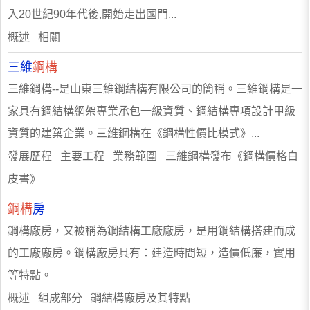
入20世紀90年代後,開始走出國門...
概述 相關
三維
鋼構
三維鋼構--是山東三維鋼結構有限公司的簡稱。三維鋼構是一
家具有鋼結構網架專業承包一級資質、鋼結構專項設計甲級
資質的建築企業。三維鋼構在《鋼構性價比模式》...
發展歷程 主要工程 業務範圍 三維鋼構發布《鋼構價格白
皮書》
鋼構
房
鋼構廠房，又被稱為鋼結構工廠廠房，是用鋼結構搭建而成
的工廠廠房。鋼構廠房具有：建造時間短，造價低廉，實用
等特點。
概述 組成部分 鋼結構廠房及其特點