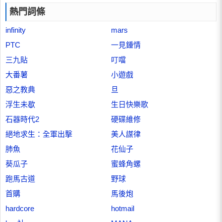
熱門詞條
infinity
mars
PTC
一見鍾情
三九貼
叮噹
大番薯
小遊戲
惡之教典
旦
浮生未歇
生日快樂歌
石器時代2
硬碟維修
絕地求生：全軍出擊
美人謀律
肺魚
花仙子
葵瓜子
蜜蜂角螺
跑馬古道
野球
首購
馬後炮
hardcore
hotmail