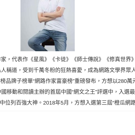
作家，代表作《星風》《卡徒》《師士傳說》《修真世界
人稱道，受到千萬冬粉的狂熱喜愛，成為網路文學界眾人矚目
豪榜品牌子榜單“網路作家富豪榜”重磅發布，方想以280萬
在中國移動和閱讀主辦的首屆中國“網文之王”評選中，入選
選中位列百強大神。2018年5月，方想入選第三屆“橙瓜網