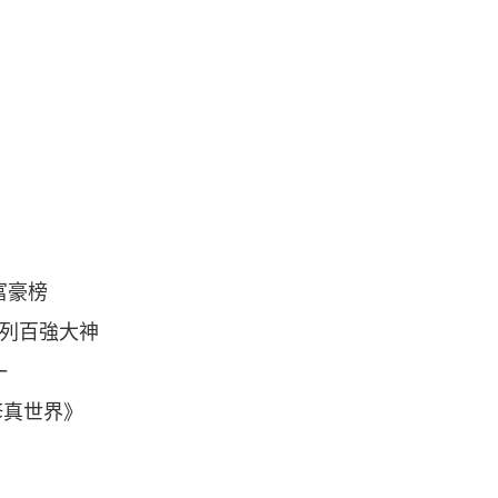
富豪榜
位列百強大神
一
修真世界》