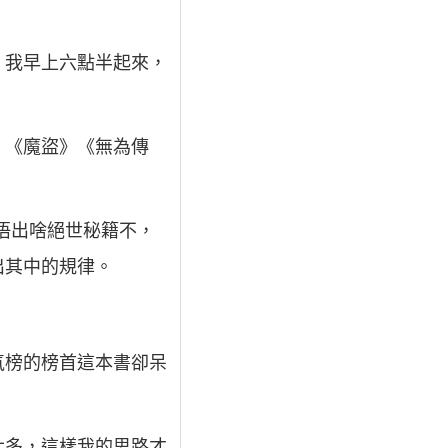
。我早上六點半起來，
》《魔盜》《無為傳
悟出啥絕世秘籍不，
出其中的規律。
氣榜的榜首這本書卻呆
太多，這樣我的思路才