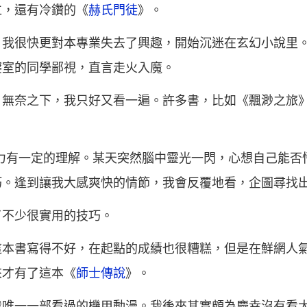
仁，還有冷鑽的《
赫氏門徒
》。
，我很快更對本專業失去了興趣，開始沉迷在玄幻小說里
寢室的同學鄙視，直言走火入魔。
。無奈之下，我只好又看一遍。許多書，比如《飄渺之旅
力有一定的理解。某天突然腦中靈光一閃，心想自己能否
巧。逢到讓我大感爽快的情節，我會反覆地看，企圖尋找
了不少很實用的技巧。
這本書寫得不好，在起點的成績也很糟糕，但是在鮮網人
來才有了這本《
師士傳說
》。
我唯一一部看過的機甲動漫。我後來其實頗為慶幸沒有看