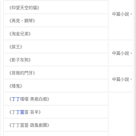
《仰望天空的貓》
中篇小說，
《再見，鋼琴》
《淘金兄弟》
《尿王》
中篇小說，
《影子灰狗》
《背叛的門牙》
中篇小說，
《矮鬼》
《
丁丁
噹噹·黑痴白痴》
《丁
丁當
當·盲羊》
《丁丁當當·跳蚤劇團》