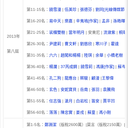
第11-15名：
饒雪漫
|
伍美珍
|
張德芬
|
劉同[光線傳媒節目
第16-20名：
易中天
|
樂嘉
|
辛夷塢[作家]
|
孟非
|
孫皓暉
第21-25名：
裟欏雙樹
|
當年明月
| 安東尼 |
流瀲紫
|
桐華
2013年
第26-30名：
尹建莉
|
曹文軒
|
劉慈欣
|
寒川子
|
霍達
第八屆
第31-35名：
六六
|
趙闖和楊楊
|
陸琪
|
余華
|
小橋老樹
第36-40名：
楊瀾
|
37芮成鋼
|
饒雪莉
|
馮唐[作家]
|
蘇岑
第41-45名：
孔二狗
|
龍應台
|
蔡駿
|
顧漫
|
王黎偉
第46-50名：
玄色
|
安妮寶貝
|
岳南
|
張羽
|
袁騰飛
第51-55名：
任志強
|
滄月
|
白岩松
|
笛安
|
賈平凹
第56-60名：
落落
|
陳忠實
|
姜戎
|
蘇童
|
馮小剛
第1-5名：
鄭淵潔
（版稅2600萬）|莫言（版稅2150萬）|