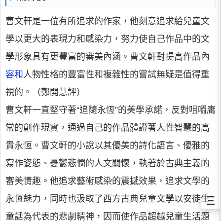
曹文軒是一位有所追求的作家，他刻意追求給兒童文
學以更大的表現力和感染力，努力使自己作品中的文
學形象具有更豐富的審美內涵。曹文軒對提高作品內
容和
人物性格的豐富性和複雜性的嘗試無疑是值得重
視的。（鄭開慧評）
曹文軒一直堅守著“追隨永恆”的美學承諾，反對咀嚼庸
常的創作現實，通過自己的作品體證著人性智慧的高
貴永恆。曹文軒的小說以其優美的詩化語言、優雅的
寫作姿態、憂鬱悲憫的人文關懷，執著於古典主義的
審美情趣。他追求藝術感染的震撼效果，追求文學的
Ξ
永恆魅力，同時也汲取了西方古典兒童文學以安徒生
童話為代表的悲劇精神，因而使作品超越兒童生活題