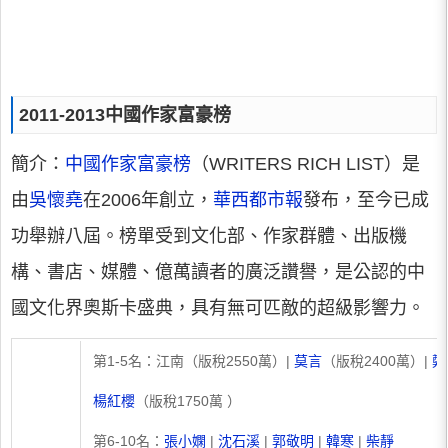
2011-2013中國作家富豪榜
簡介
：
中國作家富豪榜
（WRITERS RICH LIST）是
由
吳懷堯
在2006年創立，
華西都市報
發布，至今已成
功舉辦八屆。榜單受到文化部、作家群體、出版機
構、書店、媒體、億萬讀者的廣泛讚譽，是公認的中
國文化界奧斯卡盛典，具有無可匹敵的超級影響力。
第1-5名：江南（版稅2550萬）|
莫言
（版稅2400萬）|
鄭
楊紅櫻
（版稅1750萬 ）
第6-10名：
張小嫻
|
沈石溪
|
郭敬明
|
韓寒
|
柴靜