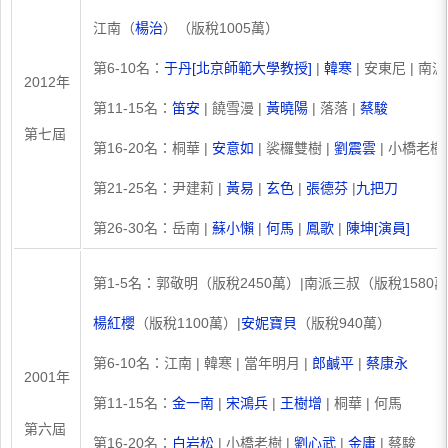
江南（
楊治
）（版稅1005萬）
第6-10名：
于丹[北京師範大學教授]
|
韓寒
| 安東尼 | 南派
2012年
第11-15名：
笛安
| 饒雪漫 |
黃曉陽
| 落落 |
蔡駿
第七屆
第16-20名：桐華 |
安意如
| 裟欏雙樹 |
劉震雲
| 小橋老樹
第21-25名：尹建莉 |
黃易
|
玄色
|
張德芬
|
九把刀
第26-30名：岳南 |
蘇小懶
|
何馬
|
鳳歌
|
陳坤[演員]
第1-5名：郭敬明（版稅2450萬）|南派三叔（版稅1580萬
楊紅櫻
（版稅1100萬）|
安妮寶貝
（版稅940萬）
第6-10名：江南 | 韓寒 | 當年明月 |
郎鹹平
|
蔡康永
2001年
第11-15名：
金一南
|
宋鴻兵
|
王樹增
| 桐華 | 何馬
第六屆
第16-20名：
白岩松
| 小橋老樹 |
劉心武
|
金庸
| 蔡駿