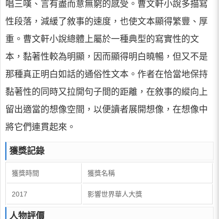
唱三嘆、言有盡而意無窮的感受。曹文軒小說多描寫
性段落，減緩了敘事的速度，也使文本顯得繁豐、厚
重。曹文軒小說總體上屬於一種典型的寫實性的文
本，黏著性較為明顯，因而顯得明白曉暢，但又不是
那種真正明白如話的通俗性文本。作者在恰當地保持
黏著性的同時又拉開句子間的距離，在敘事的縱向上
留出適當的想像空間，以便讀者展開想像，在想像中
將它們連貫起來。
獲獎記錄
​獲獎時間
獲獎名稱​
​2017
​影響世界華人大獎
人物評價