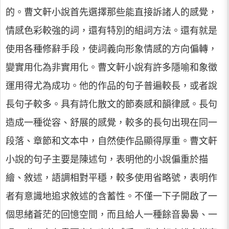
的。曹文軒小說首先選擇那些能直接訴諸人的感覺，
情感色彩較強的詞，還有特別的組詞方法。還有就是
使用各種修辭手段，使詞義向形象情感的方向偏轉，
變實用化為非實用化。曹文軒小說有許多隱喻和象徵
運用得尤為成功。他的作品的句子普遍較長，或者說
長句子較多。具有詩化散文的節奏感和韻律感。長句
造成一種從容、舒展的感覺，較多的長句出現在同一
段落、章節和文本中，自然使作品顯得厚重。曹文軒
小說的句子主要是陳述句，表明他的小說偏重於描
繪、敘述，語調相對平穩，較多使用省略號，表明作
者有意識地追求敘述的含蓄性。不僅一下子開啟了一
個思緒蒼茫的回憶空間，而且給人一種餘音裊裊、一