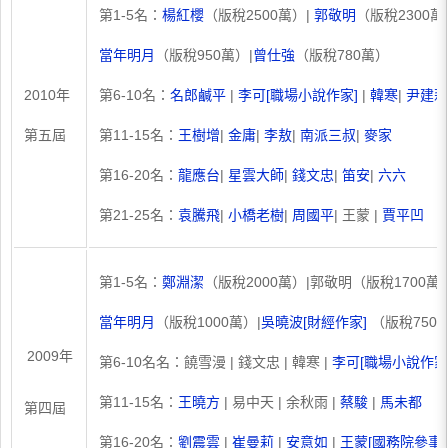
第1-5名：
楊紅櫻
（版稅2500萬）|
郭敬明
（版稅2300萬
當年明月
（版稅950萬）|
曾仕強
（版稅780萬）
2010年
第6-10名：
名郎鹹平
|
李可[職場小說作家]
|
韓寒
|
尹建莉
第五屆
第11-15名：
王樹增
|
金庸
|
李敖
|
南派三叔
|
麥家
第16-20名：
龍應台
|
星雲大師
|
錢文忠
|
笛安
|
六六
第21-25名：
袁騰飛
|
小橋老樹
|
周國平
| 王蒙 |
賈平凹
第1-5名：
鄭淵潔
（版稅2000萬）|郭敬明（版稅1700萬）
當年明月
（版稅1000萬）|
吳曉波[財經作家]
（版稅750
2009年
第6-10名名：饒雪漫 | 錢文忠 | 韓寒 |
李可[職場小說作家
第11-15名：
王曉方
| 易中天 | 余秋雨 |
蔡駿
|
馬未都
第四屆
第16-20名：
劉震雲
|
崔曼莉
|
安意如
|
王蒙[國務院參事]