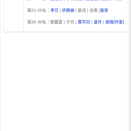
第21-25名：
李可
|
許開禎
| 姜戎 | 岳南 |
笛安
第26-30名：劉震雲 | 于丹 |
賈平凹
|
滄月
|
張煒[作家]