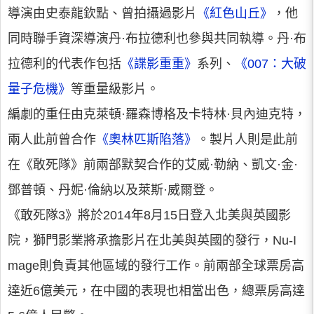
導演由史泰龍欽點、曾拍攝過影片
《紅色山丘》
，他
同時聯手資深導演丹·布拉德利也參與共同執導。丹·布
拉德利的代表作包括
《諜影重重》
系列、
《007：大破
量子危機》
等重量級影片。
編劇的重任由克萊頓·羅森博格及卡特林·貝內迪克特，
兩人此前曾合作
《奧林匹斯陷落》
。製片人則是此前
在《敢死隊》前兩部默契合作的艾威·勒納、凱文·金·
鄧普頓、丹妮·倫納以及萊斯·威爾登。
《敢死隊3》將於2014年8月15日登入北美與英國影
院，獅門影業將承擔影片在北美與英國的發行，Nu-I
mage則負責其他區域的發行工作。前兩部全球票房高
達近6億美元，在中國的表現也相當出色，總票房高達