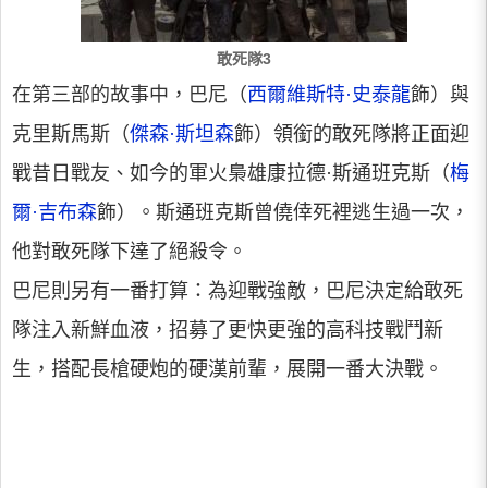
敢死隊3
在第三部的故事中，巴尼（
西爾維斯特·史泰龍
飾）與
克里斯馬斯（
傑森·斯坦森
飾）領銜的敢死隊將正面迎
戰昔日戰友、如今的軍火梟雄康拉德·斯通班克斯（
梅
爾·吉布森
飾）。斯通班克斯曾僥倖死裡逃生過一次，
他對敢死隊下達了絕殺令。
巴尼則另有一番打算：為迎戰強敵，巴尼決定給敢死
隊注入新鮮血液，招募了更快更強的高科技戰鬥新
生，搭配長槍硬炮的硬漢前輩，展開一番大決戰。