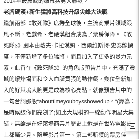
2014年最震撼的銀幕猛男大聯歡。
老牌硬漢+新生猛將高科技升級尖峰大決戰
繼前兩部《敢死隊》席捲全球後，主流商業片領域跟
風不斷，老戲骨、老硬漢組合成為了票房保障。《敢
死隊3》劇本由戴夫·卡拉漢姆、西爾維斯特·史泰龍撰
寫，不僅新增了多位猛將，而且加入了更多的暴力元
素，此番在《敢死隊3》的角色版預告片中，充滿了震
撼的爆炸場面和令人血脈賁張的動作戲，幾位全新加
入的好萊塢大腕更是成為核心亮點，就像預告片中的
一句台詞那般“abouttimeyouboysshowedup。”(譯為：
是時候該你們亮劍了)如此大規模的一線動作明星大集
結，無論是在好萊塢商業片歷史上還是在世界電影史
Ξ
上都屬少見。隨著影片第一、第二部斬獲的票房佳