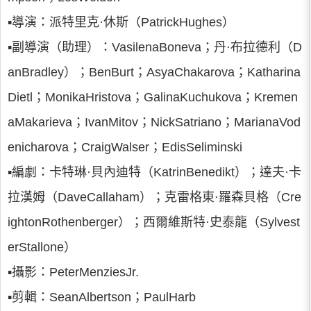
▪導演：派特里克·休斯（PatrickHughes）
▪副導演（助理）：VasilenaBoneva；丹·布拉德利（D
anBradley）；BenBurt；AsyaChakarova；Katharina
Dietl；MonikaHristova；GalinaKuchukova；Kremen
aMakarieva；IvanMitov；NickSatriano；MarianaVod
enicharova；CraigWalser；EdisSeliminski
▪編劇：卡特琳·貝內迪特（KatrinBenedikt）；達夫·卡
拉漢姆（DaveCallaham）；克雷格東·羅森貝格（Cre
ightonRothenberger）；西爾維斯特·史泰龍（Sylvest
erStallone）
▪攝影：PeterMenziesJr.
▪剪輯：SeanAlbertson；PaulHarb