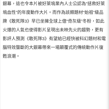
銀幕，這也令本片被好萊塢業內人士公認為“拯救好萊
塢血性”的年度動作大片。而作為該類題材“始祖”級品
牌《敢死隊3》早已坐擁全球上億“骨灰級”冬粉，如此
火爆的人氣也使得影片呈現出未映先火的趨勢，更有
影評人預測《敢死隊3》有望給已經快被科幻題材和電
腦特效壟斷的大銀幕帶來一場顛覆式的傳統動作片復
甦浪潮。