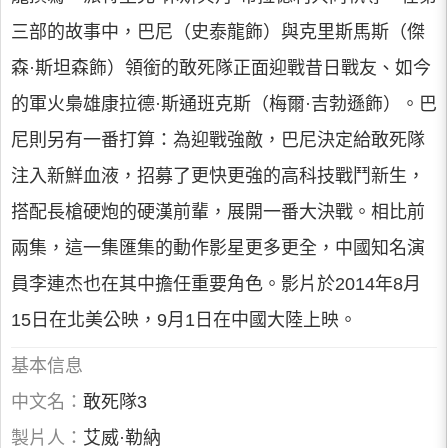
三部的故事中，巴尼（史泰龍飾）與克里斯馬斯（傑
森·斯坦森飾）領銜的敢死隊正面迎戰昔日戰友、如今
的軍火梟雄康拉德·斯通班克斯（梅爾·吉勃遜飾）。巴
尼則另有一番打算：為迎戰強敵，巴尼決定給敢死隊
注入新鮮血液，招募了更快更強的高科技戰鬥新生，
搭配長槍硬炮的硬漢前輩，展開一番大決戰。相比前
兩集，這一集匯集的動作影星更多更全，中國知名演
員李連杰也在其中擔任重要角色。影片於2014年8月
15日在北美公映，9月1日在中國大陸上映。
基本信息
中文名：
敢死隊3
製片人：
艾威·勒納