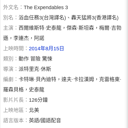
外文名：
The Expendables 3
別名：
浴血任務3(台灣譯名)、轟天猛將3(香港譯名)
主演：
西爾維斯特·史泰龍，傑森·斯坦森，梅爾·吉勃
遜，李連杰，阿諾
上映時間：
2014年8月15日
類別：
動作 冒險 驚悚
導演：
派特里克·休斯
編劇：
卡特琳·貝內迪特，達夫·卡拉漢姆，克雷格東·
羅森貝格，史泰龍
影片片長：
126分鐘
上映地區：
北美
語言版本：
英語/國語配音