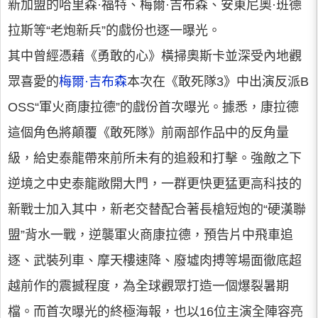
新加盟的哈里森·福特、梅爾·吉布森、安東尼奧·班德
拉斯等“老炮新兵”的戲份也逐一曝光。
其中曾經憑藉《勇敢的心》橫掃奧斯卡並深受內地觀
眾喜愛的
梅爾·吉布森
本次在《敢死隊3》中出演反派B
OSS“軍火商康拉德”的戲份首次曝光。據悉，康拉德
這個角色將顛覆《敢死隊》前兩部作品中的反角量
級，給史泰龍帶來前所未有的追殺和打擊。強敵之下
逆境之中史泰龍敞開大門，一群更快更猛更高科技的
新戰士加入其中，新老交替配合著長槍短炮的“硬漢聯
盟”背水一戰，逆襲軍火商康拉德，預告片中飛車追
逐、武裝列車、摩天樓速降、廢墟肉搏等場面徹底超
越前作的震撼程度，為全球觀眾打造一個爆裂暑期
檔。而首次曝光的終極海報，也以16位主演全陣容亮