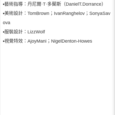
▪藝術指導：丹尼爾·T·多蘭斯（DanielT.Dorrance）
▪美術設計：TomBrown；IvanRanghelov；SonyaSav
ova
▪服裝設計：LizzWolf
▪視覺特效：AjoyMani；NigelDenton-Howes