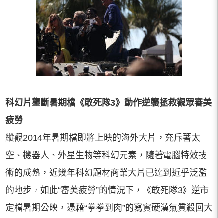
科幻片壟斷暑期檔《敢死隊3》動作逆襲拯救觀眾審美
疲勞
縱觀2014年暑期檔即將上映的海外大片，充斥著太
空、機器人、外星生物等科幻元素，隨著電腦特效技
術的成熟，近幾年科幻題材商業大片已達到近乎泛濫
的地步，如此“審美疲勞”的情況下，《敢死隊3》逆市
定檔暑期公映，憑藉“拳拳到肉”的寫實硬漢氣質殺回大