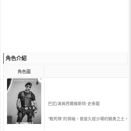
角色介紹
角色圖
巴尼|演員西爾維斯特·史泰龍
“敢死隊”的領袖，曾是久經沙場的驍勇之士