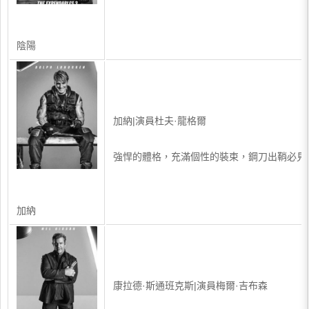
陰陽
加納|演員杜夫·龍格爾
強悍的體格，充滿個性的裝束，鋼刀出鞘必見
加納
康拉德·斯通班克斯|演員梅爾·吉布森