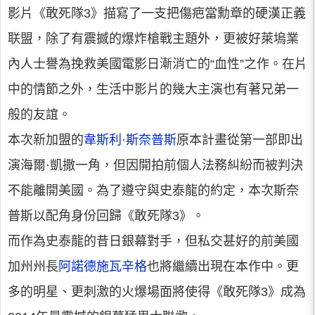
影片《敢死隊3》描寫了一支把傷疤當勳章的硬漢正義
联盟，除了有震撼的爆炸槍戰主題外，更被好萊塢業
內人士譽為挽救美國電影日漸消亡的“血性”之作。在片
中的情節之外，生活中影片的幾大主演也有著兄弟一
般的友誼。
本次新加盟的
韋斯利·斯奈普斯
原本計畫從第一部即出
演海爾·凱撒一角，但因開拍前個人法務糾紛而被判決
不能離開美國。為了遵守與史泰龍的約定，本次斯奈
普斯以配角身份回歸《敢死隊3》。
而作為史泰龍的昔日銀幕對手，但私交甚好的前美國
加州州長
阿諾德施瓦辛格
也將繼續出現在本作中。更
多的明星、更刺激的火爆場面將使得《敢死隊3》成為