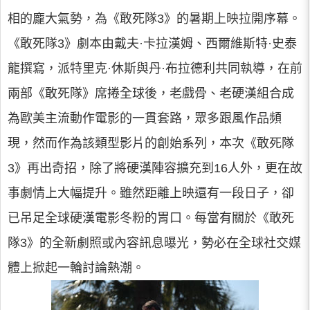
相的龐大氣勢，為《敢死隊3》的暑期上映拉開序幕。
《敢死隊3》劇本由戴夫·卡拉漢姆、西爾維斯特·史泰
龍撰寫，派特里克·休斯與丹·布拉德利共同執導，在前
兩部《敢死隊》席捲全球後，老戲骨、老硬漢組合成
為歐美主流動作電影的一貫套路，眾多跟風作品頻
現，然而作為該類型影片的創始系列，本次《敢死隊
3》再出奇招，除了將硬漢陣容擴充到16人外，更在故
事劇情上大幅提升。雖然距離上映還有一段日子，卻
已吊足全球硬漢電影冬粉的胃口。每當有關於《敢死
隊3》的全新劇照或內容訊息曝光，勢必在全球社交媒
體上掀起一輪討論熱潮。