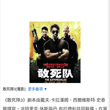
敢死隊3[電影]
更多義項 ▼
《敢死隊3》劇本由戴夫·卡拉漢姆、西爾維斯特·史泰
龍撰寫，派特里克·休斯與丹·布拉德利共同執導。在第