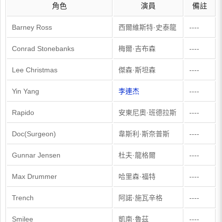
角色
演員
備註
Barney Ross
西爾維斯特·史泰龍
----
Conrad Stonebanks
梅爾·吉布森
----
Lee Christmas
傑森·斯坦森
----
Yin Yang
李連杰
----
Rapido
安東尼奧·班德拉斯
----
Doc(Surgeon)
韋斯利·斯奈普斯
----
Gunnar Jensen
杜夫·龍格爾
----
Max Drummer
哈里森·福特
----
Trench
阿諾·施瓦辛格
----
Smilee
凱南·魯茲
----