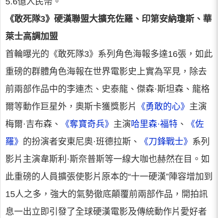
5.6億人民幣。
《敢死隊3》硬漢聯盟大擴充佐羅、印第安納瓊斯、華
萊士高調加盟
首輪曝光的《敢死隊3》系列角色海報多達16張，如此
重磅的群體角色海報在世界電影史上實為罕見，除去
前兩部作品中的李連杰、史泰龍、傑森·斯坦森、龍格
爾等動作巨星外，奧斯卡獲獎影片
《勇敢的心》
主演
梅爾·吉布森、
《奪寶奇兵》
主演
哈里森·福特
、
《佐
羅》
的扮演者安東尼奧·班德拉斯、
《刀鋒戰士》
系列
影片主演韋斯利·斯奈普斯等一線大咖也赫然在目。如
此重磅的人員擴張使影片原本的“十一硬漢”陣容增加到
15人之多，強大的氣勢徹底顛覆前兩部作品，開拍訊
息一出立即引發了全球硬漢電影及傳統動作片愛好者