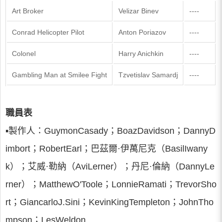
Art Broker
Velizar Binev
----
Conrad Helicopter Pilot
Anton Poriazov
----
Colonel
Harry Anichkin
----
Gambling Man at Smilee Fight
Tzvetislav Samardj
----
職員表
▪製作人：GuymonCasady；BoazDavidson；DannyD
imbort；RobertEarl；巴茲爾·伊萬尼克（BasilIwany
k）；艾威·勒納（AviLerner）；丹尼·倫納（DannyLe
rner）；MatthewO'Toole；LonnieRamati；TrevorSho
rt；GiancarloJ.Sini；KevinKingTempleton；JohnTho
mpson；LesWeldon