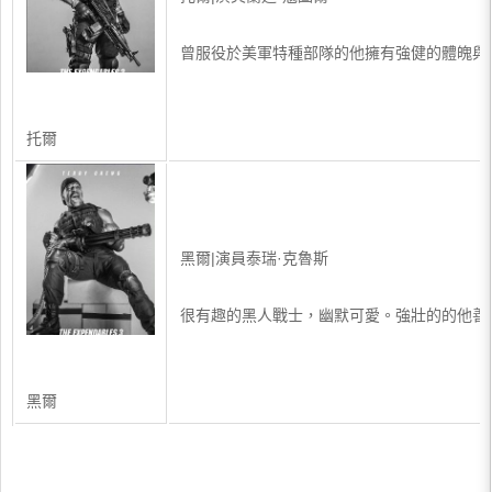
曾服役於美軍特種部隊的他擁有強健的體魄與
托爾
黑爾|演員泰瑞·克魯斯
很有趣的黑人戰士，幽默可愛。強壯的的他善
黑爾