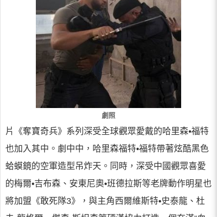
劇照
片《奪寶奇兵》系列深受全球觀眾愛戴的哈里森•福特
也加入其中。劇中中，哈里森福特•福特帶著炫酷黑色
蛤蟆鏡的空軍造型吊炸天。同時，深受中國觀眾喜愛
的梅爾•吉布森、安東尼奧•班德拉斯等老牌動作明星也
將加盟《敢死隊3》，與主角西爾維斯特•史泰龍、杜