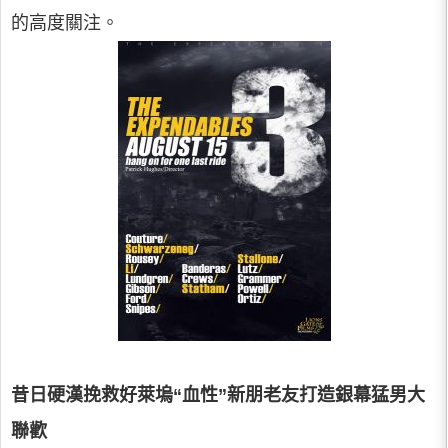
的高度關注。
昔日硬漢挽救好萊塢“血性”新朋老友打造銀幕猛男大
聯歡