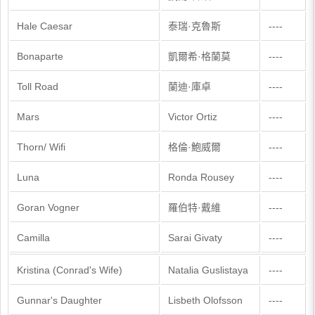
Hale Caesar
泰瑞·克魯斯
----
Bonaparte
凱爾希·格蘭莫
----
Toll Road
蘭迪·庫卓
----
Mars
Victor Ortiz
----
Thorn/ Wifi
格倫·鮑威爾
----
Luna
Ronda Rousey
----
Goran Vogner
羅伯特·戴維
----
Camilla
Sarai Givaty
----
Kristina (Conrad's Wife)
Natalia Guslistaya
----
Gunnar's Daughter
Lisbeth Olofsson
----