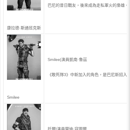
巴尼的昔日戰友，後來成為走私軍火的梟雄。
康拉德·斯通班克斯
Smilee|演員凱南·魯茲
《敢死隊3》中新加入的角色，是巴尼新招入
Smilee
托爾|演員蘭迪·寇圖爾