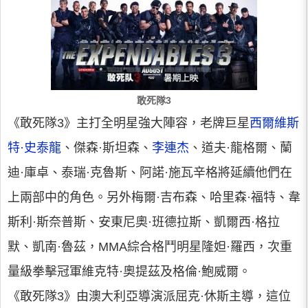
敢死隊3
《敢死隊3》主打全明星強大陣容，老牌巨星
西爾維斯
特·史泰龍
、傑森·斯坦森、
李連杰
、道夫·龍格爾、蘭
迪·庫卓、泰瑞·克魯斯、阿諾·施瓦辛格將延續他們在
上兩部中的角色。另外梅爾·吉布森、哈里森·福特、韋
斯利·斯奈普斯、安東尼奧·班德拉斯、凱爾西·格拉
默、凱南·魯茲，MMA綜合格鬥明星隆妲·羅西，次重
量級拳擊冠軍維克特·奧提茲及格倫·鮑威爾。
《敢死隊3》由澳大利亞導演派屈克·休斯主導，這位