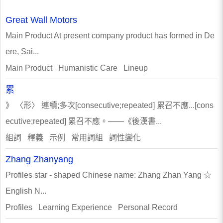
Great Wall Motors
Main Product At present company product has formed in De
ere, Sai...
Main Product Humanistic Care Lineup
累
》 〈形〉 連續;多次[consecutive;repeated] 累召不應...[cons
ecutive;repeated] 累召不應。——《後漢書...
組詞 釋義 示例 常用詞組 詞性變化
Zhang Zhanyang
Profiles star - shaped Chinese name: Zhang Zhan Yang ☆
English N...
Profiles Learning Experience Personal Record