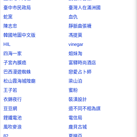
臺中市民政局
臺灣人在滿洲國
蛇窯
血仇
陳志忠
靜脈曲張襪
韓國地圖中文版
馮提莫
HIL
vinegar
四海一家
姐妹淘
子宮內膜癌
富驛時尚酒店
巴西漫遊蜘蛛
戀愛占卜師
松山霞海城隍廟
梁山泊
王子若
蜜粉
衣錦夜行
裝潢設計
豆豆網
道不同不相為謀
鋰鐵電池
電信局
風吹麥浪
龐貝古城
82
夏娣亞