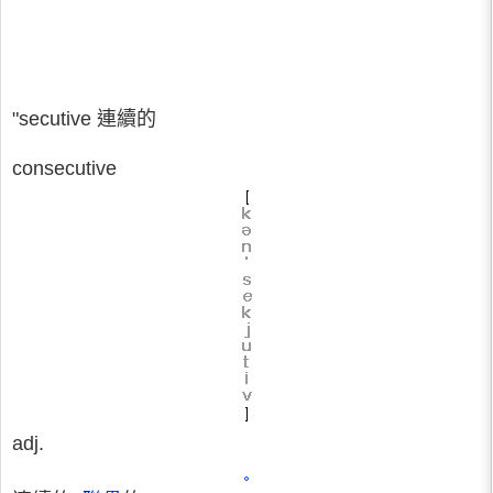
"secutive 連續的
consecutive
adj.