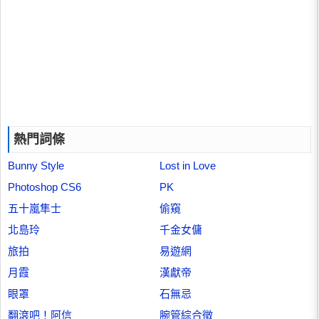
熱門詞條
Bunny Style
Lost in Love
Photoshop CS6
PK
五十嵐隼士
偷窺
北島玲
千金女傭
旅拍
易遊網
月霞
漢獻帝
眼罩
石無忌
翻滾吧！阿信
腕管綜合徵