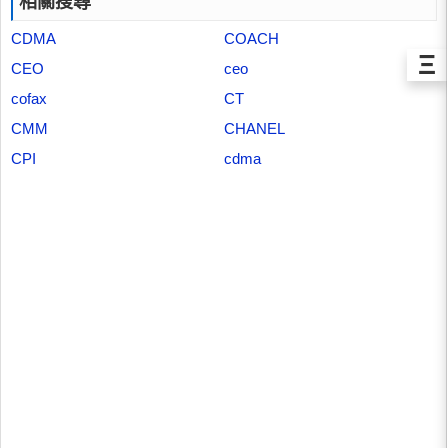
相關搜尋
CDMA
COACH
Ξ
CEO
ceo
cofax
CT
CMM
CHANEL
CPI
cdma