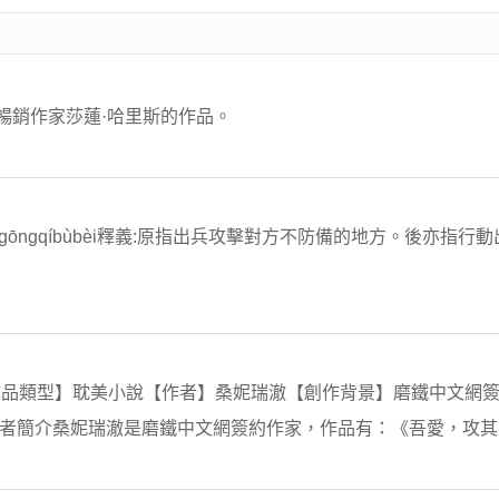
暢銷作家莎蓮·哈里斯的作品。
ì，gōngqíbùbèi釋義:原指出兵攻擊對方不防備的地方。後亦指
品類型】耽美小說【作者】桑妮瑞澈【創作背景】磨鐵中文網簽
抄作者簡介桑妮瑞澈是磨鐵中文網簽約作家，作品有：《吾愛，攻其不