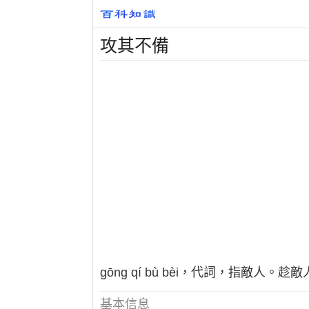
攻其不備
gōng qí bù bèi，代詞，指敵
基本信息