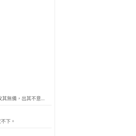
其無備，出其不意...
攻不下。