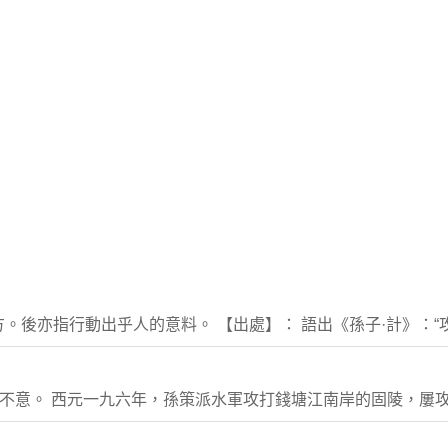
。後亦指行動出乎人的意料。 【出處】： 語出《孫子·計》：“攻
出其不意。 西元一九六年，孫策派水軍攻打錢塘江南岸的固陵，屢