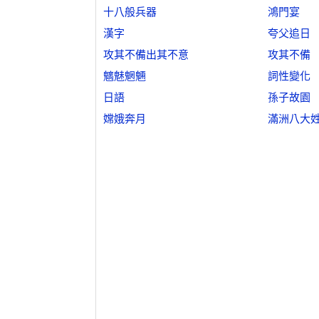
十八般兵器
鴻門宴
漢字
夸父追日
攻其不備出其不意
攻其不備
魑魅魍魎
詞性變化
日語
孫子故園
嫦娥奔月
滿洲八大