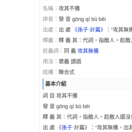
名稱：
攻其不備
拼音：
發 音 gōng qí bù bèi
出處：
出 處
《孫子·計篇》
：“攻其無
釋義：
釋 義 其：代詞，指敵人。趁
近義詞：
同 義
攻其無備
用法：
褒義 謂語
結構：
聯合式
基本介紹
詞 目 攻其不備
發 音 gōng qí bù bèi
釋 義 其：代詞，指敵人。趁敵人還
出 處 《
孫子
·計篇》：“攻其無備，出