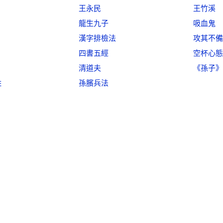
王永民
王竹溪
龍生九子
吸血鬼
漢字排檢法
攻其不備
四書五經
空杯心態
清道夫
《孫子》
姓
孫臏兵法