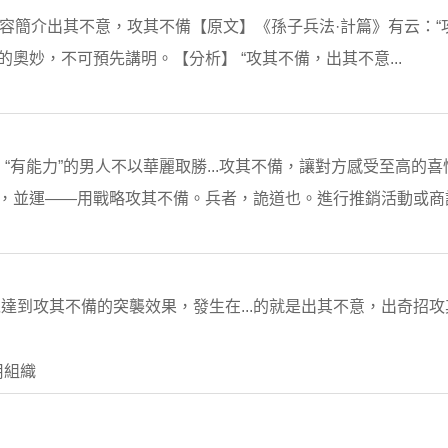
簡體中文內容簡介出其不意，攻其不備【原文】《孫子兵法·計篇》有云
的奧妙，不可預先講明。【分析】 “攻其不備，出其不意...
“有能力”的男人不以華麗取勝...攻其不備，讓對方感受至高的喜
方，並運——用戰略攻其不備。兵者，詭道也。進行推銷活動或商談.
達到攻其不備的突襲效果，發生在...的就是出其不意，出奇招
用組織