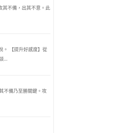
：“攻其不備，出其不意。此
悅。 【提升好感度】從
..
攻其不備乃至勝關鍵。攻