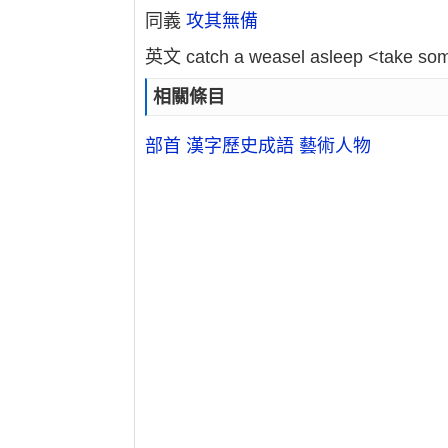
同義
攻其無備
英文 catch a weasel asleep <take some
相關條目
部首
漢字
歷史
成語
藝術
人物