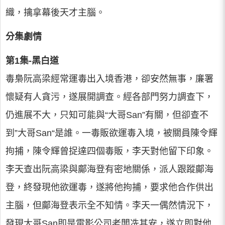
織，擒拿幕後天才主腦。
分集劇情
第1集-黑白道
毒梟阮高梁經常運毒出入境香港，卻安然無事，廉署
懷疑有人貪污，遂展開調查。經各部門努力調查下，
仍進展不大，只知可能與“大哥San”有關，但卻查不
到”大哥San“是誰。一毒販欲運毒入境，被關員陳令輝
拘捕，陳令輝曾捉達四個毒販，李天對他留下印象。
李天查出阮高梁與鄺海登有密地關係，派人跟蹤鄺海
登，終發現他欲運毒，遂將他拘捕，要求他合作供出
主腦，但鄺海登表示全不知情。李天一偶然情況下，
發現大哥San即是電影公司老闆冼其安，遂立即對他