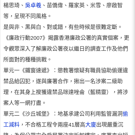
楊思琦、
吳卓羲
、苗僑偉、羅家英、米雪、廖啟智
等，呈現不同風格。
是與非、黑與白、對或錯，有些時候是很難定斷。
《廉政行動2007》揭露香港廉政公署的真實個案，更
令觀眾深入了解廉政公署夜以繼日的調查工作及他們
所面對的種種挑戰。
單元一《鐵窗速遞》：懲教署懷疑有職員協助偷運違
禁品給囚犯，遂與廉署合作，揪出一名涉案二級助
理，在其身上搜獲違禁品咪達唑侖（藍精靈），將涉
案人等一網打盡。
單元二《沙丘城堡》：地基承建公司利用監管漏洞
偷
工減料
，不合格工程令兩座41層高
大廈
出現嚴重沉