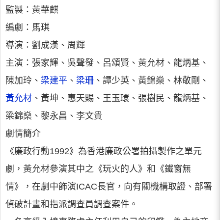
監製：黃華麒
編劇：馬琪
導演：劉成漢、周輝
主演：張家輝、吳聲發、呂頌賢、黃允材、龍炳基、
陳加玲、
梁建平
、
梁珊
、譚少英、黃錦燊、林敬剛、
黃允材
、黃坤、惠天賜、王玉環、張樹民、龍炳基、
梁錦燊、黎永昌、李文貴
劇情簡介
《廉政行動1992》為香港廉政公署拍攝製作之單元
劇，黃允材參演其中之《玩火的人》和《鐵窗無
情》，在劇中飾演ICAC長官，向有關機構取證、部署
偵破計畫和指派調查員調查案件。