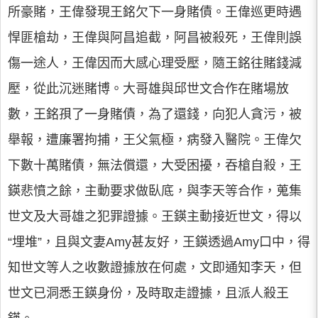
所豪賭，王偉發現王銘欠下一身賭債。王偉巡更時遇
悍匪槍劫，王偉與阿昌追截，阿昌被殺死，王偉則誤
傷一途人，王偉因而大感心理受壓，隨王銘往賭錢減
壓，從此沉迷賭博。大哥雄與邱世文合作在賭場放
數，王銘孭了一身賭債，為了還錢，向犯人貪污，被
舉報，遭廉署拘捕，王父氣極，病發入醫院。王偉欠
下數十萬賭債，無法償還，大受困擾，吞槍自殺，王
鍈悲憤之餘，主動要求做臥底，與李天等合作，蒐集
世文及大哥雄之犯罪證據。王鍈主動接近世文，得以
“埋堆”，且與文妻Amy甚友好，王鍈透過Amy口中，得
知世文等人之收數證據放在何處，文即通知李天，但
世文已洞悉王鍈身份，及時取走證據，且派人殺王