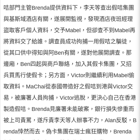
咭部門主管Brenda提供資料下，李天等查出假咭集團
與基斯域酒店有關，遂展開監視，發現酒店夜班經理
盜取客戶個人資料，交予Mabel，但卻查不到Mabel再
將資料交了給誰。調查員成功拘捕一用假咭之騙徒，
從其口供中得知與阿Ben有關，遂對他展開調查。那
邊廂，Ben四起與商戶聯絡，加入其假卡集團，又招
兵買馬行使假卡；另方面，Victor則繼續利用Mabel偷
取資料。MaChai從泰國帶造好之假咭到港與Victor交
易，被廉署人員拘捕，Victor逃脫，更決心自己在香港
製造假咭。Brenda見廉署未能破案，銀行損失慘重而
被上司責罵，遂斥責李天等人辦事不力，Alan反駁，B
renda悻然而去。偽卡集團在瑞士瘋狂購物，Brenda