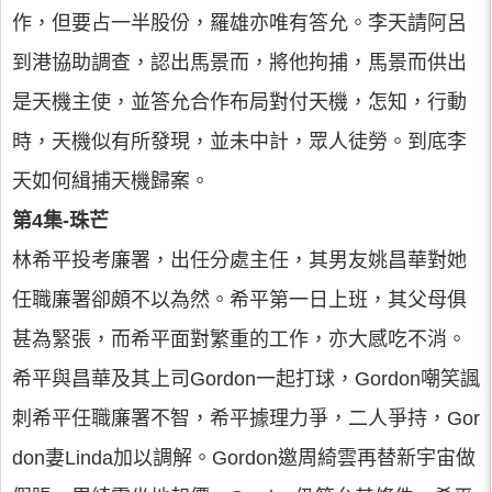
作，但要占一半股份，羅雄亦唯有答允。李天請阿呂
到港協助調查，認出馬景而，將他拘捕，馬景而供出
是天機主使，並答允合作布局對付天機，怎知，行動
時，天機似有所發現，並未中計，眾人徒勞。到底李
天如何緝捕天機歸案。
第4集-珠芒
林希平投考廉署，出任分處主任，其男友姚昌華對她
任職廉署卻頗不以為然。希平第一日上班，其父母俱
甚為緊張，而希平面對繁重的工作，亦大感吃不消。
希平與昌華及其上司Gordon一起打球，Gordon嘲笑諷
刺希平任職廉署不智，希平據理力爭，二人爭持，Gor
don妻Linda加以調解。Gordon邀周綺雲再替新宇宙做