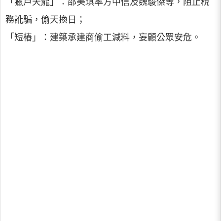
「獵戶天龍」：邵美琪率方中信及魏駿傑等，阻止稅
務訛騙，偷天換日；
「短樁」：建築承建商偷工減料，妄顧公眾安危。