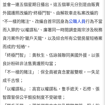
並會一連五個星期日播出。這五個單元分別是由販賣
外國護照改編的“終極鬥智”、由解款車走私案改編的
“不一樣的賭注”、改編自首宗因身為
公職人員
行為不當
而入罪的“以權謀私”、廉署同一時間調查兩宗涉及稅務
貪污案件的“獵戶天龍”，以及綜合所有公營房屋短樁案
而成的“短樁”。
「終極鬥智」：黃秋生、伍詠薇聯同美國外援，以張
良計粉碎非法售賣護照勾當；
「不一樣的賭注」：保全員被貪念蒙蔽雙眼，一失足
成千古恨；
「以權謀私」：高官以權謀私，隻手遮天，石修、張
智霖誓保公平競投制度不受破壞；