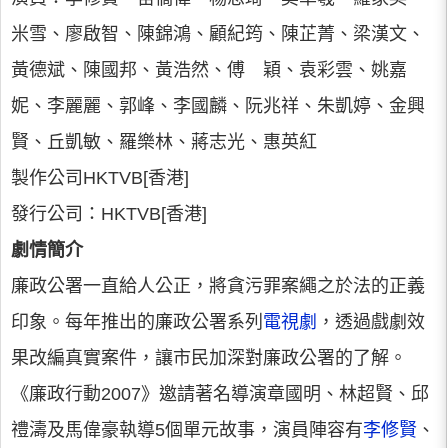
米雪、廖啟智、陳錦鴻、顧紀筠、陳芷菁、梁漢文、
黃德斌、陳國邦、黃浩然、傅 穎、袁彩雲、姚嘉
妮、李麗麗、郭峰、李國麟、阮兆祥、朱凱婷、金興
賢、丘凱敏、羅樂林、蔣志光、惠英紅
製作公司HKTVB[香港]
發行公司：HKTVB[香港]
劇情簡介
廉政公署一直給人公正，將貪污罪案繩之於法的正義
印象。每年推出的廉政公署系列
電視劇
，透過戲劇效
果改編真實案件，讓市民加深對廉政公署的了解。
《廉政行動2007》邀請著名導演章國明、林超賢、邱
禮濤及馬偉豪執導5個單元故事，演員陣容有
李修賢
、