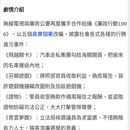
劇情介紹
無線電視與廉政公署再度攜手合作拍攝《廉政行動199
6》，以五個
真實個案
改編，披露社會各式各樣的行賄
貪污事件：
《飛越關卡》：汽車走私集團勾結海關關員，把偷來
的名車運返內地；
《另類遊戲》：牌照部官員收取利益，偽造報告，容
許遊戲機鋪竊改圖則及加設遊戲機；
《證物》：警員收受賄款作通風報信之報酬，並盜取
證物妨礙司法公正，大大打擊警隊聲譽；
《青雲夢醒》：立法局候選議員為求當選，不惜賄賂
有力人士，損害清廉選舉的意義；