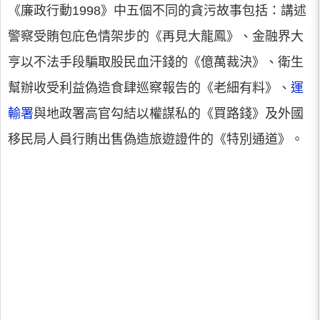
《廉政行動1998》中五個不同的貪污故事包括：講述
警察受賄包庇色情架步的《再見大龍鳳》、金融界大
亨以不法手段騙取股民血汗錢的《億萬裁決》、衛生
幫辦收受利益偽造食肆巡察報告的《老細有料》、
運
輸署
與地政署高官勾結以權謀私的《買路錢》及外國
移民局人員行賄出售偽造旅遊證件的《特別通道》。