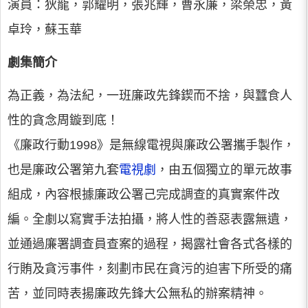
演員：狄龍，郭耀明，張兆輝，曹永廉，梁榮忠，黃
卓玲，蘇玉華
劇集簡介
為正義，為法紀，一班廉政先鋒鍥而不捨，與蠶食人
性的貪念周鏇到底！
《廉政行動1998》是無線電視與廉政公署攜手製作，
也是廉政公署第九套
電視劇
，由五個獨立的單元故事
組成，內容根據廉政公署己完成調查的真實案件改
編。全劇以寫實手法拍攝，將人性的善惡表露無遺，
並通過廉署調查員查案的過程，揭露社會各式各樣的
行賄及貪污事件，刻劃市民在貪污的迫害下所受的痛
苦，並同時表揚廉政先鋒大公無私的辦案精神。