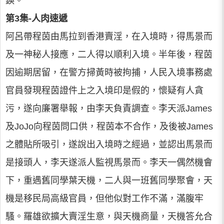
鍈。
第3集-人肉速遞
阿呂帶程茵由馬拉到香港賣淫，在入境時，得馬景而
及一神秘人接應，二人得以順利入境。半年後，程茵
因逾期居留，在警方掃黃時被拘捕，人民入境事務處
官員發現程茵證件上之入境印是假的，懷疑有人貪
污，遂向廉署舉報，由李天負責調查。李天派James
及JoJo向程茵問口供，程茵本不合作，及後被James
之體貼所吸引，遂說出入境時之經過，並認出馬景而
是接頭人，李天遂派人監視馬景而。李天一偶然機會
下，重遇舊同學葉天機，二人與一班舊同學聚會，天
機是移民局高級官員，但他似對工作不滿，滿腹牢
騷。羅雄欲擴大賣淫生意，與天機商量，天機答允合