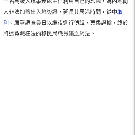
一名高級入境事務處主任利用自己的印鑑，為內地商
人非法加蓋出入境簽證，延長其居港時間，從中
取
利
。廉署調查員日以繼夜進行偵緝，蒐集證據，終於
將這貪贓枉法的移民局職員繩之於法。