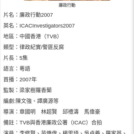
廉政行動
片名：廉政行動2007
英名：ICACInvestigators2007
地區：中國香港（TVB）
類型：律政紀實/警匪反腐
片長：5集
語言：粵語
首播：2007年
監製：梁家樹羅香蘭
編劇:陳文強、譚廣源等
導演：章國明 林超賢 邱禮濤 馬偉豪
備註：TVB與香港廉政公署（ICAC）合拍
演員：李修賢、苗僑偉、楊思琦、吳卓羲、羅家英、