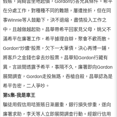
假賬，周綺雲坐地起價，Gordon仍答允其條件。希平
在分處工作，對種種不同的難題，屢遭挫折，但在同
事Winnie等人鼓勵下，決不退縮，盡情投入工作之
中，且越做越起勁。昌華帶希平回家見父母，姚父不
滿希平在廉署工作，希平據理自辯，聚會不歡而散。
Gordon“炒燶”股票，欠下一大筆債，決心再博一鋪，
將客戶之金錢也拿去炒股票。昌華知Gordon行藏有
異，言談間透露予希平，事隔不久，廉署即向Gordon
展開調查，Gordon走投無路，吞槍自殺，昌華認為是
希平告密，二人爭吵。
第5集-我是車王
騙徒用假信用咭簽賬日漸嚴重，銀行損失慘重，遂向
廉署求助，李天等人立即展開調查行動。經銀行信用