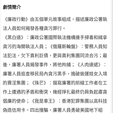
劇情簡介
《廉政行動》由五個單元故事組成，描述廉政公署執
法人員如何揭發各種貪污罪行。
《黑白道》：廉政公署國際執法機構連手掃毒和緝拿
貪污的海關執法人員；《俄羅斯輪盤》：警務人員知
法犯法，欠下貴利巨債，更與貴利集團同流合污；最
後，廉署人員揭發事件，將他拘捕；《人肉速遞》：
廉署人員追查移民局內貪污黑手，搗破偷運妓女入境
的賣淫集團；《珠芒》：描寫廉署的前線工作者在工
作上遭遇的矛盾和衝突，幾經掙扎最終仍肩負起肅貪
倡廉的使命；《我是車王》：香港犯罪集團以高科技
偽造信用卡，四出撞騙，廉署人員勇破美國地下組