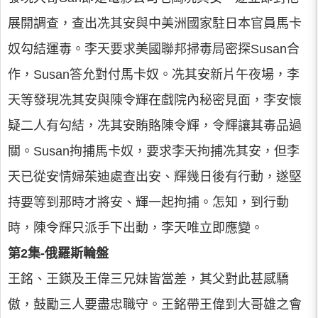
展開調查，查出冼其安與中美洲國家駐日本官員馬卡
奴勾結運毒。李天要求美國聯邦掃毒局密探Susan合
作，Susan答允對付馬卡奴。冼其安新片午夜場，李
天等發現冼其安與陳令輝在戲院內秘密見面，李安懷
疑二人有勾結，冼其安賄賂陳令輝，令輝讓其毒品過
關。Susan拘捕馬卡奴，要求李天拘捕冼其安，但李
天已從安情婦茱迪處查出安、輝幾日後有行動，遂堅
持要等到那時才將安、輝一起拘捕。怎知，到行動
時，陳令輝只派手下出動，李天唯立即應變。
第2集-俄羅斯輪盤
王銘、王鍈及王偉三兄妹皆當差，其父對此甚感驕
傲，鼓勵三人要盡忠職守。王銘帶王偉到大哥雄之會