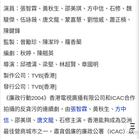
演員：張智霖、黃秋生、邵美琪、方中信、石修、魏
駿傑、伍詠薇、唐文龍、蒙嘉慧、劉愷威、蕭正楠、
陳鍵鋒
監製：曾勵珍、陳潔玲、羅香蘭
編劇：秋婷、陳翹英
導演：邱禮濤、梁堅、林超賢、章國明
製作公司：TVB[香港]
發行公司：TVB[香港]
《廉政行動2004》香港電視廣播有限公司和ICAC合作
拍攝的反貪污的連續劇，由
張智霖
、黃秋生、
方中
信
、邵美琪、
唐文龍
、石修主演。香港能夠成為亞洲
Ξ
最佳營商城市之一，肅貪倡廉的廉政公署（ICAC）以