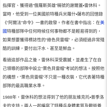
指揮官、獲得過“俄羅斯英雄”稱號的謝爾蓋•雷休科。
當時，他受到一位美國前特種兵米羅什•薩布的回憶錄
《“阿爾法”命令》一書的啟發。作者在書中指出：在
美
國
特種部隊中任何時候任何事物都不是輕易得到的，
如果想要獲得標誌性的“綠色貝雷帽”，必須經過非常殘
酷的訓練，要付出汗水、甚至是鮮血。
看過這部作品之後，雷休科深受震撼，並產生了在自
己領導的部隊中設立“栗色貝雷帽”考試的想法。按照他
的構想，“栗色貝雷帽”不只是一種衣裝，它代表著特種
部隊的最高職業水準。
1988年，雷休科的想法得到了他的朋友維克托•普季洛
夫的支持。兩人一起編寫了特種兵身體素質及戰術養