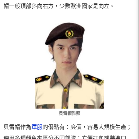
帽一般頂部斜向右方，少數歐洲國家是向左。
貝雷帽雅照
貝雷帽作為
軍服
的優點有：廉價，容易大規模生產；
使用多種顏色來區分不同部隊；方便打包或裝進口