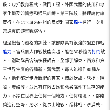
段：包括教育程式、戰鬥工程、外國武器的使用和專
家化職務如醫療和通訊訓練。第三階段：將理論付諸
實行，在北卡羅來納州的烏威利國家
森林
進行一次非
常逼真的游擊戰演習。
經過艱苦而嚴格的訓練，該部隊具有很強的獨立作戰
能力
。官兵個人作戰技能高超，能在30秒鐘內
打倒
敵
人。別動隊員會講多種語言，全部了解東、西方和第
三世界生產的各種新、舊武器，每人能操作85種左
右。他們都是步兵戰術的專家，精於伏擊、誘拐、暗
殺、爆破等，並具有在敵占區和惡劣條件下生存的能
力。不論在世界上任何一個地方，任何環境下，都能
夠進行空降、潛水，從事山地戰、叢林戰、沙漠戰、