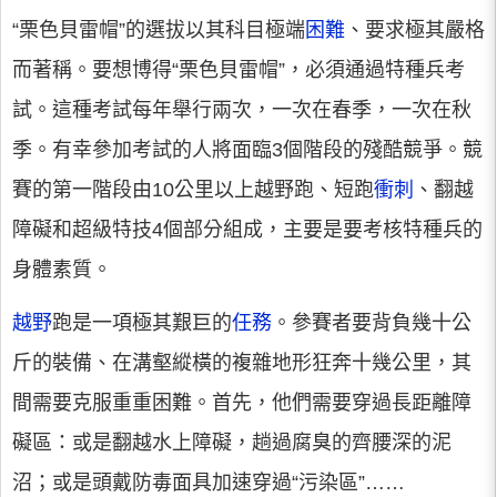
“栗色貝雷帽”的選拔以其科目極端
困難
、要求極其嚴格
而著稱。要想博得“栗色貝雷帽”，必須通過特種兵考
試。這種考試每年舉行兩次，一次在春季，一次在秋
季。有幸參加考試的人將面臨3個階段的殘酷競爭。競
賽的第一階段由10公里以上越野跑、短跑
衝刺
、翻越
障礙和超級特技4個部分組成，主要是要考核特種兵的
身體素質。
越野
跑是一項極其艱巨的
任務
。參賽者要背負幾十公
斤的裝備、在溝壑縱橫的複雜地形狂奔十幾公里，其
間需要克服重重困難。首先，他們需要穿過長距離障
礙區：或是翻越水上障礙，趟過腐臭的齊腰深的泥
沼；或是頭戴防毒面具加速穿過“污染區”……