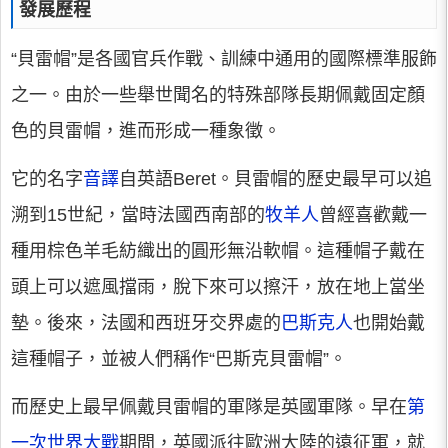
發展歷程
“貝雷帽”是各國官兵作戰、訓練中通用的國際標準服飾
之一。由於一些舉世聞名的特殊部隊長期佩戴固定顏
色的貝雷帽，進而形成一種象徵。
它的名字
音譯
自英語Beret。貝雷帽的歷史最早可以追
溯到15世紀，當時法國西南部的
牧羊人
曾經喜歡戴一
種用棕色羊毛紡織出的圓形無沿軟帽。這種帽子戴在
頭上可以遮風擋雨，脫下來可以擦汗，放在地上當坐
墊。後來，法國和西班牙交界處的
巴斯克人
也開始戴
這種帽子，並被人們稱作“巴斯克貝雷帽”。
而歷史上最早佩戴貝雷帽的軍隊是英國軍隊。早在
第
一次世界大戰
期間，英國派往歐洲大陸的遠征軍，就