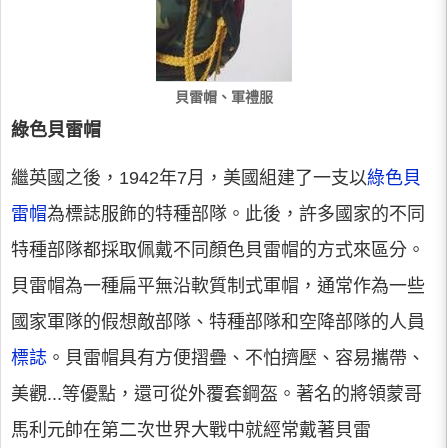
貝雷帽、軍禮服
綠色貝雷帽
繼英國之後，1942年7月，美國組建了一支以
綠色貝
雷帽
為標誌服飾的特種部隊。此後，許多國家的不同
特種部隊都採取佩戴不同顏色貝雷帽的方式來區分。
貝雷帽為一種扁平無沿軟質制式軍帽，通常作為一些
國家軍隊的假想敵部隊、特種部隊和空降部隊的人員
標誌
。貝雷帽具有方便摺疊、不怕擠壓、容易攜帶、
美觀...等優點，還可從外覆套鋼盔。著名的將領蒙哥
馬利元帥在第二次世界大戰中就經常戴著貝雷