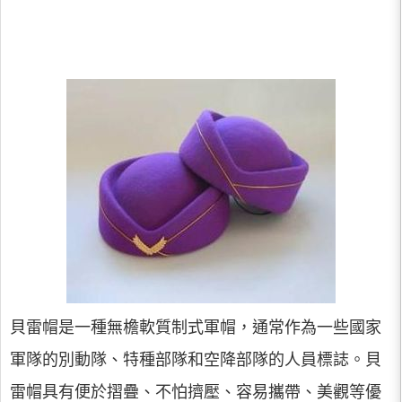
貝雷帽是一種無檐軟質制式軍帽，通常作為一些國家
軍隊的別動隊、特種部隊和空降部隊的人員標誌。貝
雷帽具有便於摺疊、不怕擠壓、容易攜帶、美觀等優