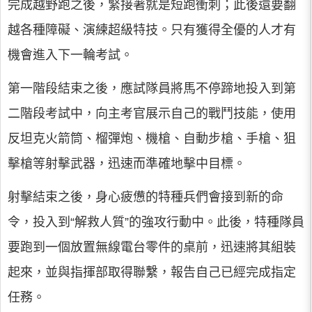
完成越野跑之後，緊接著就是短跑衝刺；此後還要翻
越各種障礙、演練超級特技。只有獲得全優的人才有
機會進入下一輪考試。
第一階段結束之後，應試隊員將馬不停蹄地投入到第
二階段考試中，向主考官展示自己的戰鬥技能，使用
反坦克火箭筒、榴彈炮、機槍、自動步槍、手槍、狙
擊槍等射擊武器，迅速而準確地擊中目標。
射擊結束之後，身心疲憊的特種兵們會接到新的命
令，投入到“解救人質”的強攻行動中。此後，特種隊員
要跑到一個放置無線電台零件的桌前，迅速將其組裝
起來，並與指揮部取得聯繫，報告自己已經完成指定
任務。