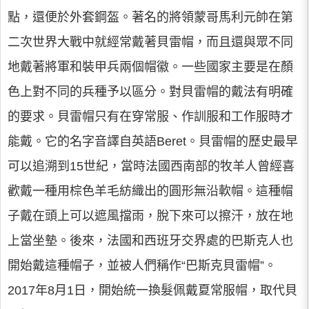
點，還便於外套鋼盔。著名的將領蒙哥馬利元帥在第
二次世界大戰中就經常戴著貝雷帽，而且還與眾不同
地戴著將軍和裝甲兵兩個帽徽。一些國家主要是在顏
色上對不同的兵種予以區分。對貝雷帽的戴法有明確
的要求。貝雷帽只有在穿常服、作訓服和工作服時才
能戴。它的名字音譯自英語Beret。貝雷帽的歷史最早
可以追溯到15世紀，當時法國西南部的牧羊人曾經喜
歡戴一種用棕色羊毛紡織出的圓形無沿軟帽。這種帽
子戴在頭上可以遮風擋雨，脫下來可以擦汗，放在地
上當坐墊。後來，法國和西班牙交界處的巴斯克人也
開始戴這種帽子，並被人們稱作“巴斯克貝雷帽”。
2017年8月1日，開始統一換髮佩戴夏常服帽，取代貝