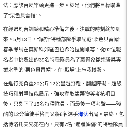
法：應該百尺竿頭更進一步。於是，他們將目標瞄準
了“栗色貝雷帽”。
在經過刻苦訓練和精心準備之後，決戰的時刻終於到
來。5月13日，“羅斯”特種部隊爭取配戴“栗色貝雷帽”
春季考試在莫斯科郊區巴拉希哈拉開帷幕。從92位報
名者中挑選出的39名特種隊員為了贏得象徵榮譽與專
業水準的“栗色貝雷帽”，在“戰場”上忘我搏殺。
在進行完負重20公斤12公里越野跑、翻越障礙、超級
技巧和射擊技能展示、強攻奪取建築物等考核項目
後，只剩下了15名特種隊員。而最後一項考驗——殘
酷的12分鐘徒手格鬥又將8名選手
淘汰
出局。最終，包
括博洛托夫兄弟在內，只有7名 “遍體鱗傷”的特種隊員