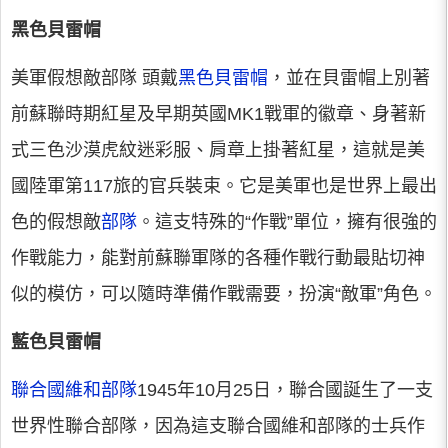
黑色貝雷帽
美軍假想敵部隊 頭戴
黑色貝雷帽
，並在貝雷帽上別著
前蘇聯時期紅星及早期英國MK1戰軍的徽章、身著新
式三色沙漠虎紋迷彩服、肩章上掛著紅星，這就是美
國陸軍第117旅的官兵裝束。它是美軍也是世界上最出
色的假想敵
部隊
。這支特殊的“作戰”單位，擁有很強的
作戰能力，能對前蘇聯軍隊的各種作戰行動最貼切神
似的模仿，可以隨時準備作戰需要，扮演“敵軍”角色。
藍色貝雷帽
聯合國維和部隊
1945年10月25日，聯合國誕生了一支
世界性聯合部隊，因為這支聯合國維和部隊的士兵作