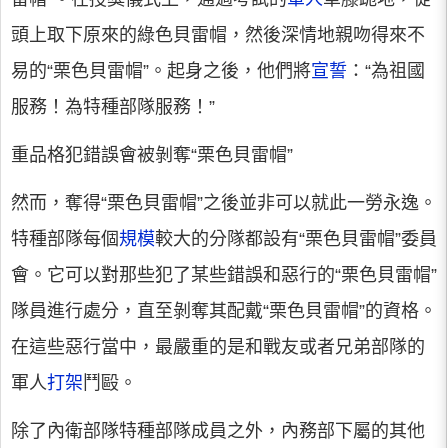
頭上取下原來的綠色貝雷帽，然後深情地親吻得來不
易的“栗色貝雷帽”。起身之後，他們將
宣誓
：“為祖國
服務！為特種部隊服務！”
重品格犯錯誤會被剝奪“栗色貝雷帽”
然而，奪得“栗色貝雷帽”之後並非可以就此一勞永逸。
特種部隊每個
規模
較大的分隊都設有“栗色貝雷帽”委員
會。它可以對那些犯了某些錯誤和惡行的“栗色貝雷帽”
隊員進行處分，直至剝奪其配戴“栗色貝雷帽”的資格。
在這些惡行當中，最嚴重的是和戰友或者兄弟部隊的
軍人
打架
鬥毆。
除了內衛部隊特種部隊成員之外，內務部下屬的其他