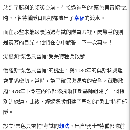
站到了勝利的領獎台前。在接過神聖的“栗色貝雷帽”之
時，7名特種隊員眼裡都流出了
幸福
的淚水。
而在那些未能最後通過考試的隊員眼裡，閃爍著的則
是羨慕的目光。他們在心中發誓：下一次再來！
溯根源“栗色貝雷帽”受美特種兵啟發
俄羅斯“栗色貝雷帽”的誕生，與1980年的莫斯科奧運
會關係密切。當時，為了確保奧運會的安全，蘇聯政
府1978年下令在內衛部隊捷爾任斯基師組建了一個特
別訓練連，此後，經過選拔組建了著名的“勇士”特種部
隊。
設立“栗色貝雷帽”考試的
想法
，出自“勇士”特種部隊前