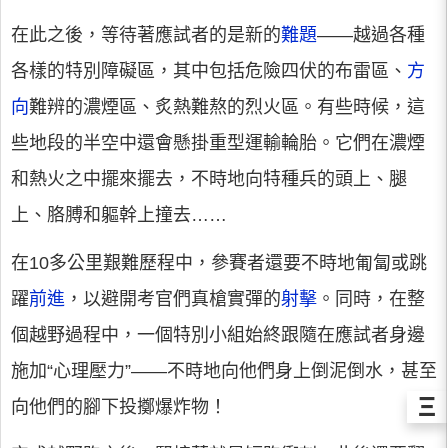
在此之後，等待著應試者的是新的
難題
——越過各種
各樣的特別障礙區，其中包括危險四伏的布雷區、
方
向
難辨的濃煙區、炙熱難熬的烈火區。有些時候，這
些地段的半空中還會懸掛重型運輸輪胎。它們在濃煙
和熱火之中擺來擺去，不時地向特種兵的頭上、腿
上、胳膊和軀幹上撞去……
在10多公里艱難歷程中，參賽者還要不時地匍匐或跳
躍
前進
，以避開考官們真槍實彈的
射擊
。同時，在整
個越野過程中，一個特別小組始終跟隨在應試者身邊
施加“心理壓力”——不時地向他們身上倒泥倒水，甚至
Ξ
向他們的腳下投擲爆炸物！