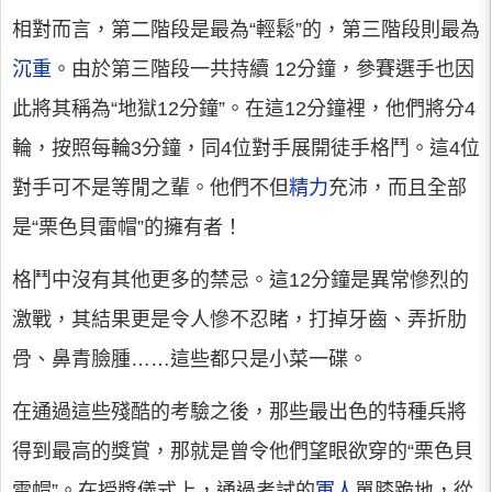
相對而言，第二階段是最為“輕鬆”的，第三階段則最為
沉重
。由於第三階段一共持續 12分鐘，參賽選手也因
此將其稱為“地獄12分鐘”。在這12分鐘裡，他們將分4
輪，按照每輪3分鐘，同4位對手展開徒手格鬥。這4位
對手可不是等閒之輩。他們不但
精力
充沛，而且全部
是“栗色貝雷帽”的擁有者！
格鬥中沒有其他更多的禁忌。這12分鐘是異常慘烈的
激戰，其結果更是令人慘不忍睹，打掉牙齒、弄折肋
骨、鼻青臉腫……這些都只是小菜一碟。
在通過這些殘酷的考驗之後，那些最出色的特種兵將
得到最高的獎賞，那就是曾令他們望眼欲穿的“栗色貝
雷帽”。在授獎儀式上，通過考試的
軍人
單膝跪地，從