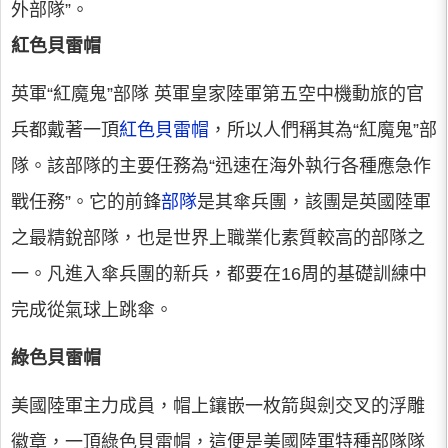
外部隊”。
紅色貝雷帽
英軍“紅魔鬼”部隊 英軍皇家陸軍第五空中機動旅的官
兵都戴著一頂
紅色貝雷帽
，所以人們稱其為“紅魔鬼”部
隊。該部隊的主要任務為“迅速在海外執行各種應急作
戰任務”。它的前鋒
部隊
是其傘兵團，該團是英國陸軍
之最精銳部隊，也是世界上職業化素質較高的部隊之
一。凡進入傘兵團的新兵，都要在16周的基礎訓練中
完成從氣球上跳傘。
綠色貝雷帽
美國陸軍主力成員，帽上鑲嵌一枚箭與劍交叉的浮雕
徽章，一頂綠色貝雷帽，這便是美國陸軍特種部隊隊