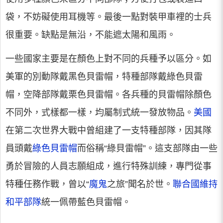
袋，不妨礙使用耳機等。最後一點對裝甲車裡的士兵
很重要。缺點是無沿，不能遮太陽和風雨。
一些國家主要是在顏色上對不同的兵種予以區分。如
美軍的別動隊戴黑色貝雷帽，特種部隊戴綠色貝雷
帽，空降部隊戴栗色貝雷帽。各兵種的貝雷帽除顏色
不同外，式樣都一樣，均屬制式統一發放物品。
美國
在第二次世界大戰中曾組建了一支特種部隊，因其隊
員頭戴
綠色貝雷帽
而俗稱“綠貝雷帽”。這支部隊由一些
勇於冒險的人員志願組成，進行特殊訓練，專門從事
特種任務作戰，曾以“
魔鬼
之旅”聞名於世。
聯合國維持
和平部隊
統一佩帶藍色貝雷帽。