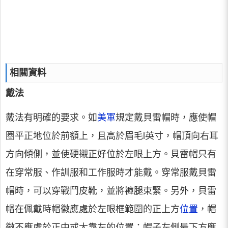
相關資料
戴法
戴法有明確的要求。如
美軍
規定戴貝雷帽時，應使帽
圈平正地位於前額上，且高於眉毛l英寸，帽頂向右耳
方向傾側，並使硬襯正好位於左眼上方。貝雷帽只有
在穿常服、作訓服和工作服時才能戴。穿常服戴貝雷
帽時，可以穿戰鬥皮靴，並將褲腿束緊。另外，貝雷
帽在佩戴時帽徽應處於左眼框範圍的正上方
位置
，帽
徽不應處於正中或太靠左的位置；帽子左側最下方應