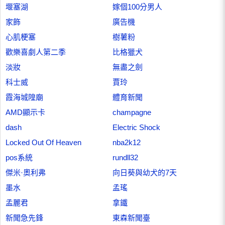
堰塞湖
嫁個100分男人
家飾
廣告機
心肌梗塞
樹薯粉
歡樂喜劇人第二季
比格獵犬
淡妝
無盡之劍
科士威
賈玲
霞海城隍廟
體育新聞
AMD顯示卡
champagne
dash
Electric Shock
Locked Out Of Heaven
nba2k12
pos系統
rundll32
傑米·奧利弗
向日葵與幼犬的7天
墨水
孟瑤
孟麗君
拿鐵
新聞急先鋒
東森新聞臺