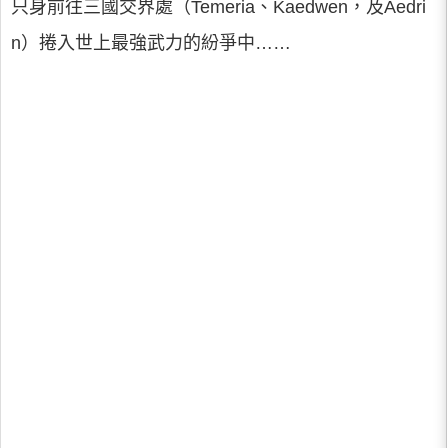
只身前往三國交界處（Temeria、Kaedwen，及Aedri
n）捲入世上最強武力的紛爭中……