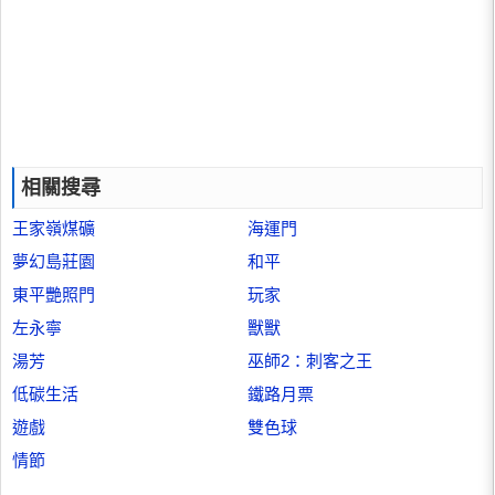
相關搜尋
王家嶺煤礦
海運門
夢幻島莊園
和平
東平艷照門
玩家
左永寧
獸獸
湯芳
巫師2：刺客之王
低碳生活
鐵路月票
遊戲
雙色球
情節