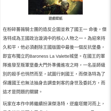
遊戲壁紙
在粉碎薔薇騎士團的造反企圖並救了國王一 命後，傑
洛特成為王國政治漩渦中的核心人物之一。為迎來持
久和平，他必須剷除王國版圖中最後一個反抗堡壘，
即宣布獨立的Baroness La Valette城堡。在國王的軍
隊進發至叛軍堡壘大門外準備進攻之時，一名巫師級
別的殺手也悄然而至，試圖行刺國王，而傑洛特為了
保護國王也無法抽身去調查刺客的身世及委託方，而
這才是問題的關鍵。
玩家在本作中將繼續扮演傑洛特，逆龐塔爾河而上，