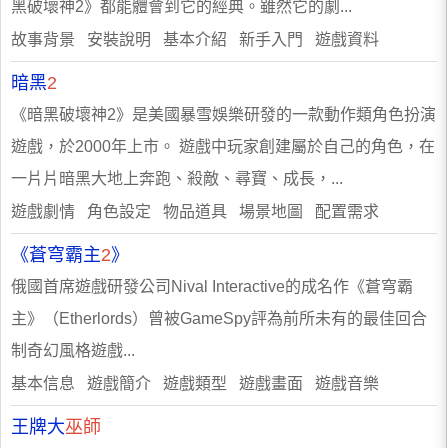
黑破壞神2》都能體會到它的經典。雖然它的劇...
故事背景 安裝說明 基本介紹 新手入門 遊戲資料
暗黑
2
《暗黑破壞神2》是美國暴雪娛樂研發的一款動作類角色扮演
遊戲，於2000年上市。 遊戲中玩家創建屬於自己的角色，在
一片片暗黑大地上奔跑、殺敵、尋寶、成長，...
遊戲劇情 角色設定 物品道具 場景地圖 配置需求
《蒼穹霸主
2
》
俄國首席遊戲研發公司Nival Interactive的成名作《蒼穹霸
主》（Etherlords）曾被GameSpy評為前所未有的最佳回合
制奇幻風格遊戲...
基本信息 遊戲簡介 遊戲類型 遊戲畫面 遊戲音樂
王牌大
巫師