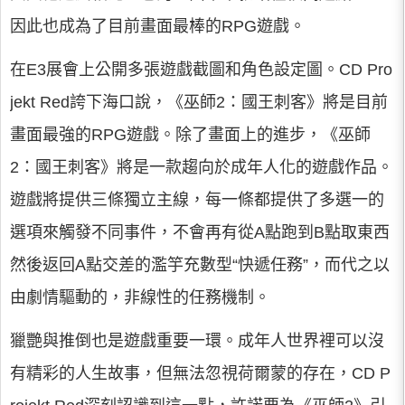
因此也成為了目前畫面最棒的RPG遊戲。
在E3展會上公開多張遊戲截圖和角色設定圖。CD Pro
jekt Red誇下海口說，《巫師2：國王刺客》將是目前
畫面最強的RPG遊戲。除了畫面上的進步，《巫師
2：國王刺客》將是一款趨向於成年人化的遊戲作品。
遊戲將提供三條獨立主線，每一條都提供了多選一的
選項來觸發不同事件，不會再有從A點跑到B點取東西
然後返回A點交差的濫竽充數型“快遞任務”，而代之以
由劇情驅動的，非線性的任務機制。
獵艷與推倒也是遊戲重要一環。成年人世界裡可以沒
有精彩的人生故事，但無法忽視荷爾蒙的存在，CD P