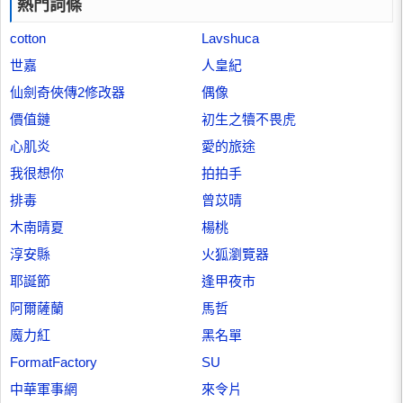
熱門詞條
cotton
Lavshuca
世嘉
人皇紀
仙劍奇俠傳2修改器
偶像
價值鏈
初生之犢不畏虎
心肌炎
愛的旅途
我很想你
拍拍手
排毒
曾苡晴
木南晴夏
楊桃
淳安縣
火狐瀏覽器
耶誕節
逢甲夜市
阿爾薩蘭
馬哲
魔力紅
黑名單
FormatFactory
SU
中華軍事網
來令片