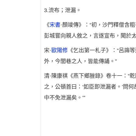
3.流布；泄漏。
《
宋書
·顏竣傳》：“初，沙門釋僧含
彭城嘗向親人敘之，言遂宣布，聞於太祖
宋·
歐陽修
《乞出第一札子》：“呂誨
外，今閭巷之人，皆能傳誦。”
清·陳康祺《燕下鄉脞錄》卷十一：“
之，公頓首曰：‘如臣即泄漏者。’問
中不免泄漏矣。’”