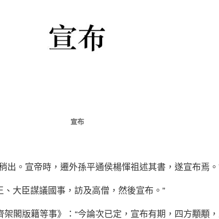
宣布
書稍出。宣帝時，遷外孫平通侯楊惲祖述其書，遂宣布焉。
國王、大臣謀議國事，訪及高僧，然後宣布。”
齊架閣版籍等事》：“今論次已定，宣布有期，四方顒顒，