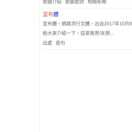
歌曲介紹 歌曲歌詞 相關新聞
宣布
體
宣布體，網路流行文體，出自2017年10
給大家介紹一下，這是我男/女朋...
出處 造句