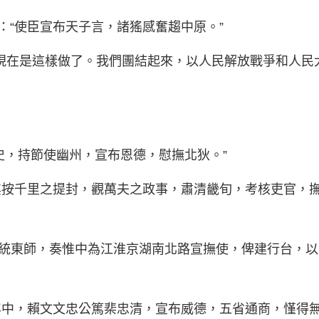
：“使臣宣布天子言，諸猺感奮趨中原。”
現在是這樣做了。我們團結起來，以人民解放戰爭和人民
御史，持節使幽州，宣布恩德，慰撫北狄。”
爾其按千里之提封，觀萬夫之政事，肅清畿旬，考核吏官，
總統東師，奏惟中為江淮京湖南北路宣撫使，俾建行台，
十年中，賴文文忠公篤棐忠清，宣布威德，五省通商，慬得無