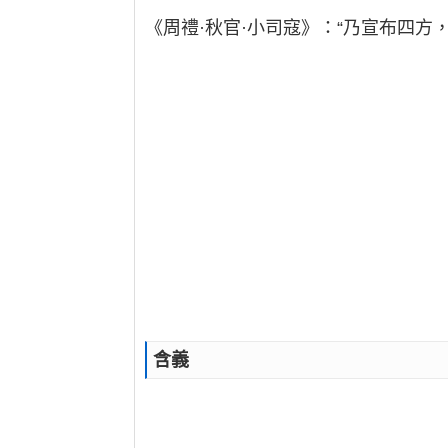
《周禮·秋官·小司寇》：“乃宣布四方
含義