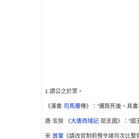
1.謂公之於眾。
《漢書·
司馬遷
傳》：“遷既死後，其
唐·玄奘 《
大唐西域記
·屈支國》：“
宋·
曾鞏
《請改官制前預令諸司次比整