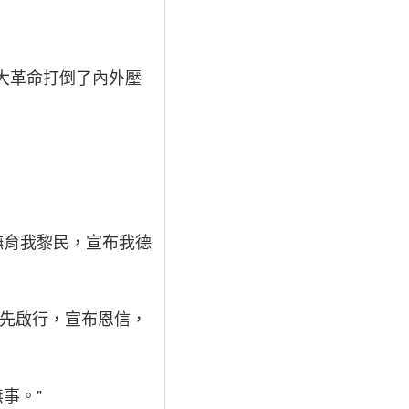
大革命打倒了內外壓
撫育我黎民，宣布我德
以先啟行，宣布恩信，
事。”