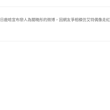
月8日鹿晗宣布戀人為關曉彤的微博，因網友爭相模仿艾特偶像走