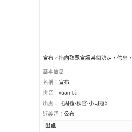
宣布，指向聽眾宣讀某個決定，信息
基本信息
名稱：
宣布
拼音：
xuān bù
出處：
《周禮·秋官·小司寇》
近義詞：
公布
出處