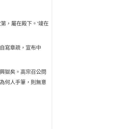
第，屬在殿下。’竣在
等自寫章疏，宣布中
將興獄矣。高宗召公問
知為何人手筆，則無意