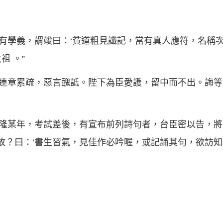
粗有學義，謂竣曰：‘貧道粗見讖記，當有真人應符，名稱次
 。”
等連章累疏，惡言醜詆。陛下為臣愛護，留中而不出。誨
乾隆某年，考試差後，有宣布前列詩句者，台臣密以告，
何故？曰：‘書生習氣，見佳作必吟喔，或記誦其句，欲訪