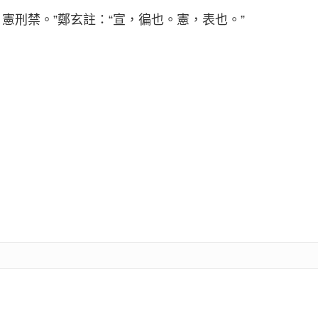
，憲刑禁。”鄭玄註：“宣，徧也。憲，表也。”