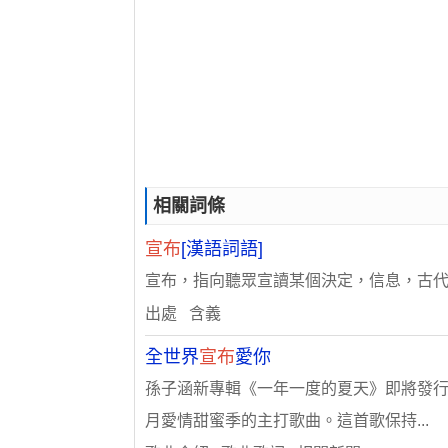
相關詞條
宣布
[漢語詞語]
宣布，指向聽眾宣讀某個決定，信息，古
出處 含義
全世界
宣布
愛你
孫子涵新專輯《一年一度的夏天》即將發行
月愛情甜蜜季的主打歌曲。這首歌保持...