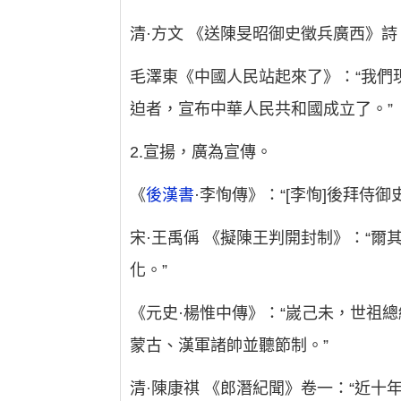
清·方文 《送陳旻昭御史徵兵廣西》詩
毛澤東《中國人民站起來了》：“我們
迫者，宣布中華人民共和國成立了。”
2.宣揚，廣為宣傳。
《
後漢書
·李恂傳》：“[李恂]後拜侍
宋·王禹偁 《擬陳王判開封制》：“
化。”
《元史·楊惟中傳》：“嵗己未，世祖
蒙古、漢軍諸帥並聽節制。”
清·陳康祺 《郎潛紀聞》卷一：“近