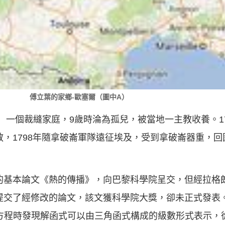
傅立葉的家鄉-歐塞爾（圖中A）
re）一個裁縫家庭，9歲時淪為孤兒，被當地一主教收養。1
教，1798年隨拿破崙軍隊遠征埃及，受到拿破崙器重，回國
導的基本論文《熱的傳播》，向巴黎科學院呈交，但經拉格
又提交了經修改的論文，該文獲科學院大獎，卻未正式發表
方程時發現解函式可以由三角函式構成的級數形式表示，