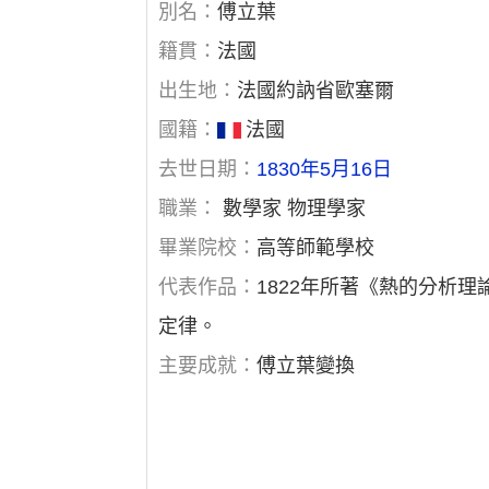
別名：
傅立葉
籍貫：
法國
出生地：
法國約訥省歐塞爾
國籍：
法國
去世日期：
1830年5月16日
職業：
數學家 物理學家
畢業院校：
高等師範學校
代表作品：
1822年所著《熱的分析
定律。
主要成就：
傅立葉變換