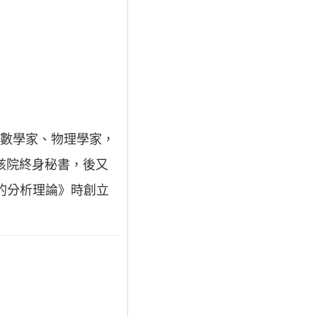
男爵，法國數學家、物理學家，
年任該院終身秘書，後又
的分析理論》時創立