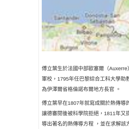
傅立葉生於法國中部歐塞爾（Auxer
軍校，1795年任巴黎綜合工科大學助
為伊澤爾省格倫諾布爾地方長官 。
傅立葉早在1807年就寫成關於熱傳
讓德審閱後被科學院拒絕，1811年
導出著名的熱傳導方程 ，並在求解該