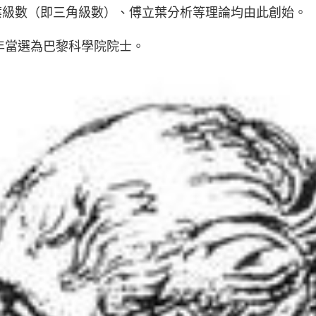
葉級數（即三角級數）、傅立葉分析等理論均由此創始。
7年當選為巴黎科學院院士。