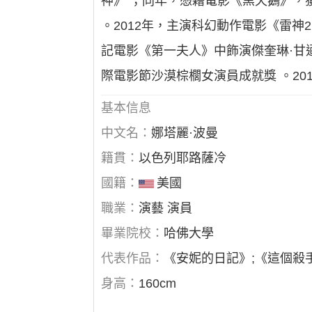
神》 ；同年，憑藉電影《黑天鵝》，
。2012年，主演科幻動作電影《雷神2
記電影《第一夫人》中飾演傑奎琳·甘迺迪
際電影節沙漠棕櫚女演員成就獎 。20
基本信息
中文名：
娜塔麗·波曼
籍貫：
以色列耶路薩冷
國籍：
美國
職業：
演藝 演員
畢業院校：
哈佛大學
代表作品：
《安妮的日記》;《這個殺
身高：
160cm