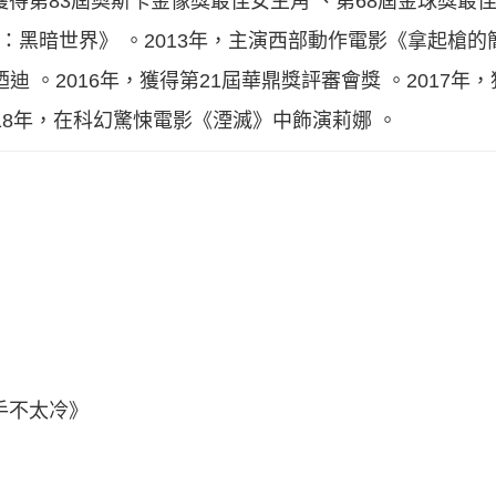
獲得第83屆奧斯卡金像獎最佳女主角 、第68屆金球獎最
：黑暗世界》 。2013年，主演西部動作電影《拿起槍的簡
 。2016年，獲得第21屆華鼎獎評審會獎 。2017年
18年，在科幻驚悚電影《湮滅》中飾演莉娜 。
手不太冷》