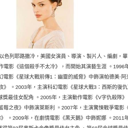
出生於以色列耶路撒冷，美國女演員、導演、製片人、編劇，
動作電影《這個殺手不太冷》，而開始其演藝生涯 。199
科幻電影《星球大戰前傳1：幽靈的威脅》中飾演帕德美·阿米
》 。2003年，主演科幻電影《星球大戰3：西斯的復仇》
球獎最佳女配角 。2005年，主演動作電影《V字仇殺隊》
藍莓之夜》中飾演萊斯利 。2007年，主演驚悚戰爭電影《兄
 。2009年，在劇情電影《黑天鵝》中飾妮娜 。201