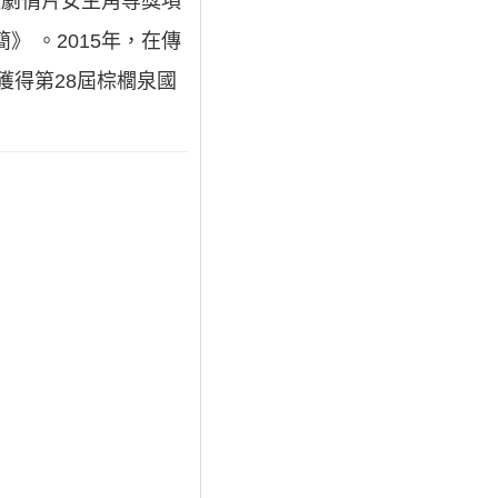
佳劇情片女主角等獎項
》 。2015年，在傳
，獲得第28屆棕櫚泉國