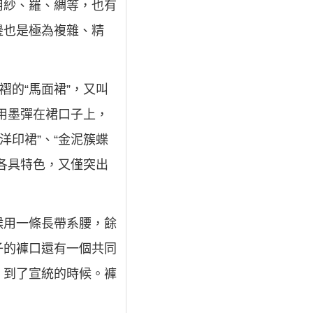
用紗、羅、綢等，也有
邊也是極為複雜、精
褶的“馬面裙”，又叫
是用墨彈在裙口子上，
洋印裙”、“金泥簇蝶
些裙各具特色，又僅突出
候用一條長帶系腰，餘
子的褲口還有一個共同
。到了宣統的時候。褲