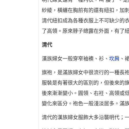
明代婦女還有一種內衣，叫“腰子”。
紗綾，橫纏在胸前有的還有紐扣，加
清代紐扣成為各種衣服上不可缺少的
了高領。原來脖子總露在外面，有了
清代
漢族婦女一般穿窄袖襖、衫、
坎肩
、
旗袍，是滿族婦女中很流行的一種長
服裝是有著很大的區別的，但後來的
後來漸漸變小。圓領、右衽、高領或
變化來區分。袍色一般淺淡居多。滿
清代的漢族婦女服飾大多沿襲明代；