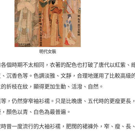
明代女裝
前各個時期不太相同，衣著的配色也打破了唐代以紅紫、
灰、沉香色等。色調淡雅、文靜，合理地運用了比較高級
生的折枝在紋，顯得更加生動、活潑、自然。
僕等，仍然穿窄袖衫襦。只是比晚唐、五代時的更瘦更長
短，顏色以青、白色為最普遍。
宋時曾一度流行的大袖衫襦，肥闊的裙褲外，窄、瘦、長