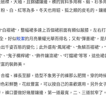
琵琶襟，大袖，且錦繡鑲邊。襖的質料多用棉、緞、衫多
、粉、白、紅等為多。冬天也用貂、狐之類的皮毛的。鑲
“白褶裙”，整幅裙多達上百個裙前面有類似蔽膝，左右打
俱全，好似
皎潔
的月亮暈耀光華而得名；又有“彈墨裙”，
千姿百態的變化；此外還有“鳳尾裙”、“魚鱗百褶裙”，“
玉裙”、“鬼子欄桿裙”、“飾件鑲滾裙”、“叮鐺裙”等等，這
豐富的裝飾美。
、合襠、褲長至腳，造型不象男子的褲那么肥闊。穿的時
的色彩鮮艷，花紋豐富，可以按自己的喜歡選用。另外女
時，褲口要做好幾層鑲邊，第一道最寬，二、三道就窄了