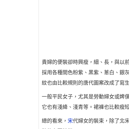
貴婦的便裝卻時興瘦，細、長，與以
採用各種間色粉紫、黑紫、蔥白、銀
紋也由比較規則的唐代圖案改成了寫
一般平民女子，尤其是勞動婦女或婢
它也有淺絳、淺青等。裙褲也比較瘦
總的看來，
宋
代婦女的裝束，除了北