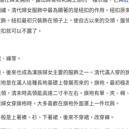
是圍在婦女胸前，露出肩臂和乳胸上部的一種衣服，它與
肚
刺繡。清代婦女服飾中最為顯著的是紐扣的作用。紐扣原
衣飾。紐扣最初只裝飾在領子上，使自古以來的交領，盤
紐扣就可以不露了。
裙、褲等。
袍，後來也成為漢族婦女主要的服飾之一。清代滿人穿的
旗袍是在滿人這種長袍基礎上發展而來的。旗袍，最初極
低領，清末時高領能高達二寸半左右。旗袍有單、夾、棉
族婦女穿旗袍時，大多喜歡在旗袍外面罩上一件坎肩。
一般是上著襖、衫、下著裙，後來不穿裙，改穿褲。