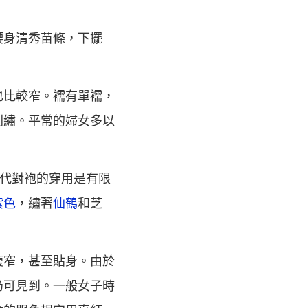
腰身清秀苗條，下擺
也比較窄。襦有單襦，
刺繡。平常的婦女多以
宋代對袍的穿用是有限
紫色
，繡著
仙鶴
和芝
瘦窄，甚至貼身。由於
仍可見到。一般女子時