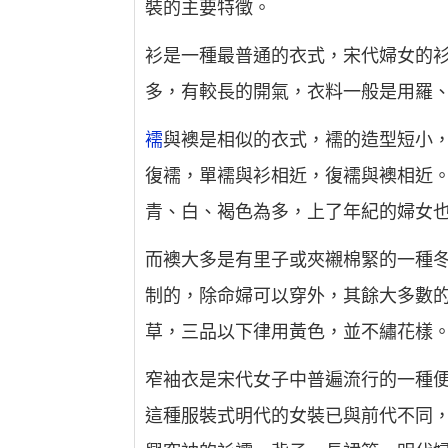
裝的主要特徵。
衫是一種最普通的衣式，宋代婦女的
多，有較長的開氣，衣料一般是用羅
襦
與襖是相似的衣式，襦的造型短小
復襦，單襦與衫相近，復襦與襖相近
青、白、褐色為多，上了年紀的婦女
而襖大多是有里子或夾襯棉緊的一種冬
制的，除命婦可以穿外，其餘大多數
草，三品以下律用黃色，並不繡花樣
窄袖衣是宋代女子中普遍流行的一種
這種服裝式明代的女裝已與前代不同