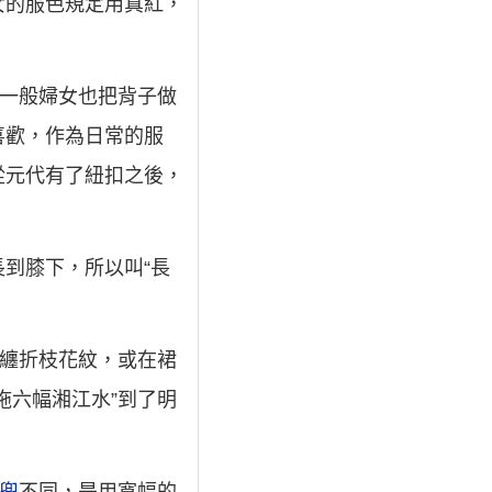
女的服色規定用真紅，
，一般婦女也把背子做
喜歡，作為日常的服
從元代有了紐扣之後，
。
到膝下，所以叫“長
著纏折枝花紋，或在裙
拖六幅湘江水”到了明