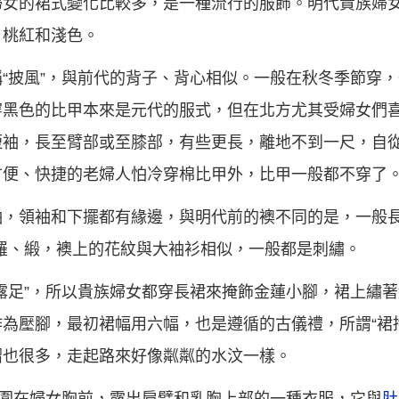
婦女的裙式變化比較多，是一種流行的服飾。明代貴族婦
，桃紅和淺色。
“披風”，與前代的背子、背心相似。一般在秋冬季節穿
穿黑色的比甲本來是元代的服式，但在北方尤其受婦女們
短袖，長至臂部或至膝部，有些更長，離地不到一尺，自
方便、快捷的老婦人怕冷穿棉比甲外，比甲一般都不穿了
，領袖和下擺都有緣邊，與明代前的襖不同的是，一般長
羅、緞，襖上的花紋與大袖衫相似，一般都是刺繡。
露足”，所以貴族婦女都穿長裙來掩飾金蓮小腳，裙上繡
為壓腳，最初裙幅用六幅，也是遵循的古儀禮，所謂“裙
褶也很多，走起路來好像粼粼的水汶一樣。