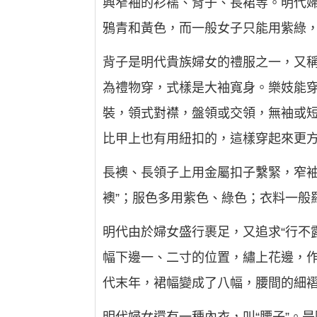
興窄袖的衫襦、背子、長裙等。明代
鴉青和黃色，而一般女子只能用紫綠
背子是明代貴族婦女的禮服之一，又稱
為禮物穿，式樣是大袖寬身。樂妓能
裝，領式對襟，盤領或交領，無袖或
比甲上也有用紐扣的，這樣穿起來更
長襖、長領子上用金屬扣子繫緊，窄袖
襖”；服色多用紫色、綠色；衣料一般
明代由於婦女盛行裹足，又追求“行不
幅下邊一、二寸的位置，繡上花邊，作
代末年，裙幅變成了八幅，腰間的細