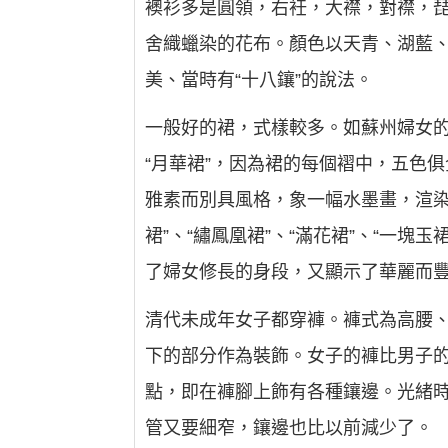
襖衫多是圓領，右衽，大襟，對襟，
舍織蠟染的花布。顏色以天青、湖藍
美、當時有“十八鑲”的說法。
一般好的裙，式樣較多。如蘇州婦女的
“月華裙”，因為裙的每個褶中，五色
雅素而別具風格，象一幅水墨畫，渲染出
裙”、“繡鳳凰裙”、“滿花裙”、“一塊
了婦女修長的身段，又顯示了華麗而
清代未成年女子都穿褲。褲式為高腰
下的部分作為裝飾。女子的褲比男子
點，即在褲腳上飾有各種鑲邊。光緒
管又要細窄，鑲邊也比以前減少了。