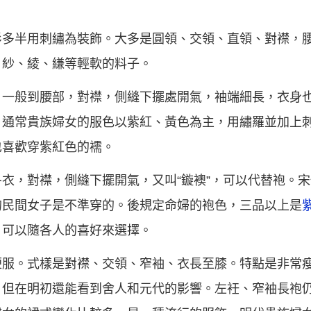
衫多半用刺繡為裝飾。大多是圓領、交領、直領、對襟，
、紗、綾、縑等輕軟的料子。
，一般到腰部，對襟，側縫下擺處開氣，袖端細長，衣身
。通常貴族婦女的服色以紫紅、黃色為主，用繡羅並加上
也喜歡穿紫紅色的襦。
衣，對襟，側縫下擺開氣，又叫“鏇襖”，可以代替袍。
的民間女子是不準穿的。後規定命婦的袍色，三品以上是
。可以隨各人的喜好來選擇。
便服。式樣是對襟、交領、窄袖、衣長至膝。特點是非常
，但在明初還能看到舍人和元代的影響。左衽、窄袖長袍