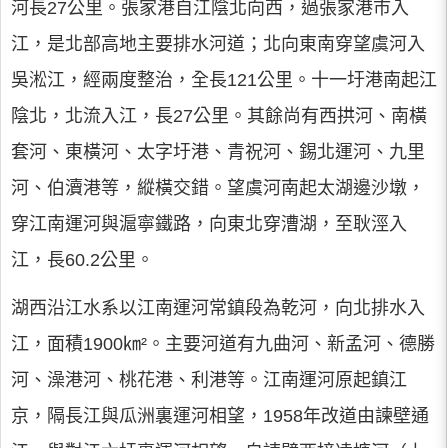
河長27公里。張家港自江陰北向西，過張家港市入
江，是北部高地主要排水河道；北向東南穿望虞河入
吳淞江，經兩度整治，全長121公里。十一圩港南起江
陰北，北流入江，長27公里。其餘尚有西拱河、南橫
套河、東橫河、太字圩港、青祝河、錫北運河、九里
河、伯瀆港等，縱橫交錯。望虞河南起太湖邊沙墩，
穿江南運河與滬寧鐵路，向東北穿漕湖，至耿涇入
江，長60.2公里。
湖西沿江水系以江南運河常鎮段為乾河，向北排水入
江，面積1900㎞²。主要河道有九曲河、新孟河、德勝
河、澡港河、桃花港、利港等。江南運河原起鎮江
京，隔長江與瓜洲裏運河相望，1958年改道由諫壁通