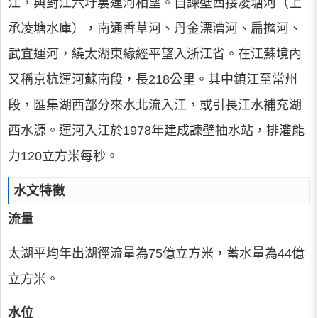
江，與對江六圩裏運河相望。自諫壁西接凌塘河（上
承凌塘水庫），南通香草河、丹金溧漕河、扁擔河、
武宜運河，繞太湖東緣經平望入浙江省。在江蘇境內
又稱京杭運河蘇南段，長218公里。其中鎮江至常州
段，匯集湖西部分來水北流入江，或引長江水補充湖
西水源。運河入江於1978年建成諫壁抽水站，排灌能
力120立方米每秒。
水文特徵
流量
太湖平均年出湖徑流量為75億立方米，蓄水量為44億
立方米。
水位