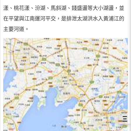
漾、桃花漾、汾湖、馬斜湖、錢盛盪等大小湖盪，並
在平望與江南運河平交，是排泄太湖洪水入黃浦江的
主要河道。
Ξ