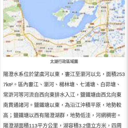
太湖行政區域圖
陽澄水系位於望虞河以東，婁江至瀏河以北，面積253
7㎞²。區內婁江、瀏河、楊林塘、七浦塘、白茆塘、
常滸河等河流自西向東排水入江，鹽鐵塘由西北向東
南貫通諸河。鹽鐵塘以東，為沿江沖積平原，地勢較
高；鹽鐵塘以西有陽澄湖群，地勢低洼，河網稠密。
陽澄湖面積113平方公里，湖容積3.2億立方米，四周