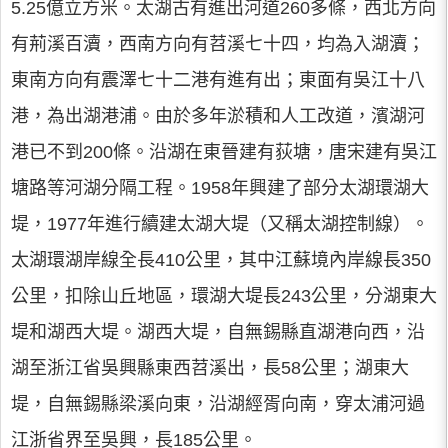
5.25億立方米。太湖古有進出河道260多條，西北方向
有荊溪百瀆，西南方向有苕溪七十四，均為入湖瀆；
東南方向有震澤七十二港有進有出；東面有吳江十八
港，為出湖港浦。由於多年淤積和人工改道，濱湖河
港已不到200條。沿湖在東晉建有荻塘，唐宋建有吳江
塘路等河湖分隔工程。1958年興建了部分太湖環湖大
堤，1977年進行續建太湖大堤（又稱太湖控制線）。
太湖環湖岸線全長410公里，其中江蘇境內岸線長350
公里，扣除山丘地區，環湖大堤長243公里，分湖東大
堤和湖西大堤。湖西大堤，自無錫縣直湖港向西，沿
湖至浙江省吳興縣東西苕溪出，長58公里；湖東大
堤，自無錫縣梁溪向東，沿湖經胥向南，穿太浦河過
江浙省界至吳興，長185公里。