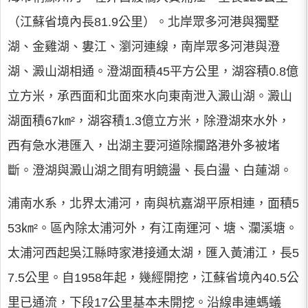
（江蘇省境內長81.9公里）。北岸眾多河港與獨墅
湖、金雞湖、婁江、瀏河連線，南岸眾多河港與澄
湖、澱山湖相通。澄湖面積45平方公里，湖容積0.8億
立方米，承西面和北面來水向東南泄入澱山湖。澱山
湖面積67㎞²，湖容積1.3億立方米，除澄湖來水外，
西有急水港匯入，出湖主要河道除攔路港外多被堵
斷。澄湖與澱山湖之間有明鏡盪、長白盪、白蓮湖。
浦南水系，北界太浦河，南與杭嘉湖平原相連，面積5
53㎞²。區內除太浦河外，有江南運河、塘、瀾溪塘。
太浦河西起吳江縣時家港接通太湖，匯入黃浦江，長5
7.5公里。自1958年起，幾經開挖，江蘇省境內40.5公
里已通流，下段17公里基本未開挖。沿線串連螞蟻