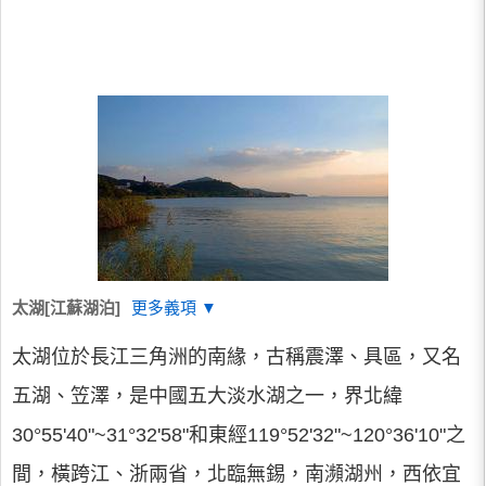
太湖[江蘇湖泊]
更多義項 ▼
太湖位於長江三角洲的南緣，古稱震澤、具區，又名
五湖、笠澤，是中國五大淡水湖之一，界北緯
30°55'40"~31°32'58"和東經119°52'32"~120°36'10"之
間，橫跨江、浙兩省，北臨無錫，南瀕湖州，西依宜