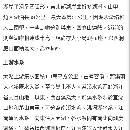
湖岸平滑呈圓弧形，東北部湖岸曲折多湖灣、山甲
角。湖泊長68公里，最大寬度56公里。因泥沙淤積和
人工圍墾，一些島嶼分別與東、西庭山連體，近岸的
則與湖岸相連成半島，現尚存大小島嶼48座，以西洞
庭山面積最大，為75㎞²。
上游水系
太湖上游集水面積1.9萬平方公里，古有苕溪、荊溪兩
大水系匯水入湖，至今變化不大。苕溪水系源於浙江
省天目山地，以東、西苕溪為大。荊溪水系源於宜溧
山地和茅山東麓，可分為南溪水系、洮滆湖水系、江
南運河水系，向東注入太湖。各水系間有南北向調度
河道。江蘇省境內湖西地區在江南運河以北截水入江