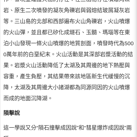
岩、原生二次噴發的凝灰角礫岩與弱熔結玻屑凝灰岩
等。三山島的北部和西部遍布火山角礫岩，火山噴爆
的火山彈，並且都已矽化成燧石、玉髓、瑪瑙等在東
泊小山發現一條火山噴爆的地質剖面，噴發時代為500
0萬年前的白堊紀末。火山活動是其深部岩漿活動的結
果。岩漿火山活動降低了太湖及其周邊的地下熱壓與
容重，產生負壓，其結果帶來該地區新生代緩慢的沉
降，太湖及其周邊大小諸湖都為同源同因的火山噴爆
而成的地面沉降湖。
隕擊說
這一學說又分“隕石撞擊成因說”和“彗星爆炸成因說”兩