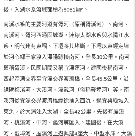
後，入湖水系流域面積為6081㎞²。
南溪水系的主要河道有胥河（原稱胥溪河）、南河、
南溪河。胥河西通固城湖，連線太湖水系與水陽江水
系，明代建有東壩、下壩將其堵斷，下壩以東經定埠
於河心鄉王家渡入溧陽縣接南河，全長30公里。南河
舊稱胥溪，民國期間又稱宜溧運河，建國後稱南河，
西起淳溧交界至宜溧交界渡濟橋，全長45.5公里，沿
線匯梅渚河、大溪河、溧戴河（俗稱戴埠河）等。南
溪河從宜溧交界渡濟橋經徐捨入西氿，過宜興縣城入
東氿，於大浦注入太湖，全長42公里，先後有厔溪
河、桃溪河、中河、蠡河等匯入。建國後，在大溪
河、戴埠河、厔溪河上遊興建4座大、中型水庫。大溪