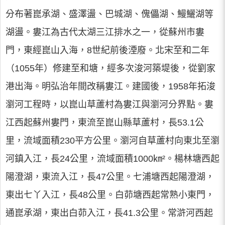
分布著崑承湖、盛澤盪、巴城湖、傀儡湖、鰻鱺湖等
湖盪。婁江為古代太湖三江排水之一，從蘇州市婁
門，東經崑山入海，8世紀前後湮廢。北宋至和二年
（1055年）修建至和塘，經多次浚河築堤後，從劉家
港出海。明弘治年間改稱婁江。建國後，1958年拓浚
瀏河工程時，以崑山草蘆村為婁江與瀏河分界點。婁
江西起蘇州婁門，東流至崑山縣草蘆村，長53.1公
里，流域面積230平方公里。瀏河自草蘆村向東北至瀏
河鎮入江，長24公里，流域面積1000㎞²。楊林塘西起
陽澄湖，東流入江，長47公里。七浦塘西起陽澄湖，
東出七丫入江，長48公里。白茆塘西起常熟小東門，
通崑承湖，東出白茆入江，長41.3公里。常滸河西起