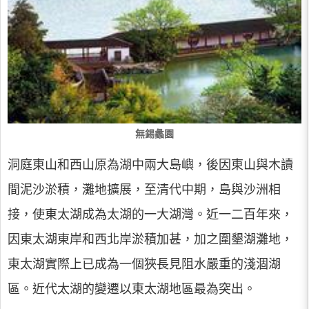
無錫蠡園
洞庭東山和西山原為湖中兩大島嶼，後因東山與木讀
間泥沙淤積，灘地擴展，至清代中期，島與沙洲相
接，使東太湖成為太湖的一大湖灣。近一二百年來，
因東太湖東岸和西北岸淤積加甚，加之圍墾湖灘地，
東太湖實際上已成為一個狹長見阻水嚴重的淺涸湖
區。近代太湖的變遷以東太湖地區最為突出。