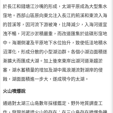
於長江和錢塘江沙嘴的形成，太湖平原成為大型集水
窪地。西部山區原向東北注入長江的荊溪和東流入海
的苕溪等，因河流下游被淹，比降減少，入海河道宣
洩不暢，河泥沙淤積嚴重，而改道匯集於這碟形窪地
中。海潮倒灌及平原地下水位抬升，致使低洼地積水
沼澤化，形成分散的小型湖泊群。各個小湖泊面積逐
漸擴大而匯成大湖。加上後來東岸出湖河道漸趨淤
塞，湖水蓄積量的增加及湖中風浪潮流對湖岸的侵
蝕，湖面面積進一步大，遂成現今的太湖。
火山噴爆說
通過對太湖三山島數年採樣鑑定、野外地質調查工
作，發現並確證火山的存在：在三山島存在噴爆角礫