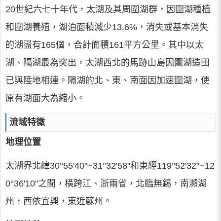
20世紀六七十年代，太湖及其周圍湖群，因圍湖種植
和圍湖養殖，湖泊面積減少13.6%，消失或基本消失
的湖盪有165個，合計面積161平方公里。其中以太
湖、隔湖最為突出，太湖西北的馬跡山島因圍湖造田
已與陸地相連。隔湖的北、東、南面因加速圍湖，使
原有湖面大為縮小。
流域特徵
地理位置
太湖界北緯30°55'40"~31°32'58"和東經119°52'32"~12
0°36'10"之間，橫跨江、浙兩省，北臨無錫，南瀕湖
州，西依宜興，東近蘇州。