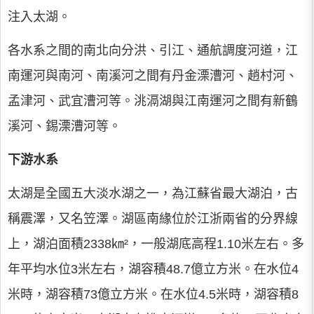
注入太湖。
各水系之間的南北向分洪、引江、通航調度河道，江
南運河與南河、南溪河之間有丹金溧漕河、趙村河、
孟津河、武宜漕河等。洮滆湖與江南運河之間有新鶴
溪河、錫溧漕河等。
下游水系
太湖是全國五大淡水湖之一，為江蘇省最大湖泊，古
稱震澤，又名笠澤。湖區南緣位於江浙兩省的分界線
上，湖泊面積2338㎞²，一般湖底高程1.10米左右。多
年平均水位3米左右，湖容積48.7億立方米。在水位4
米時，湖容積73億立方米。在水位4.5米時，湖容積8