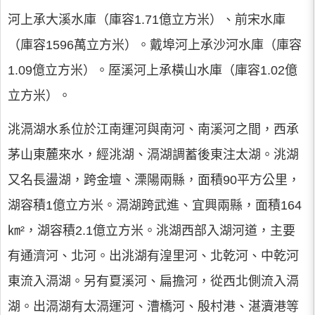
河上承大溪水庫（庫容1.71億立方米）、前宋水庫
（庫容1596萬立方米）。戴埠河上承沙河水庫（庫容
1.09億立方米）。厔溪河上承橫山水庫（庫容1.02億
立方米）。
洮滆湖水系位於江南運河與南河、南溪河之間，西承
茅山東麓來水，經洮湖、滆湖調蓄後東注太湖。洮湖
又名長盪湖，跨金壇、溧陽兩縣，面積90平方公里，
湖容積1億立方米。滆湖跨武進、宜興兩縣，面積164
㎞²，湖容積2.1億立方米。洮湖西部入湖河道，主要
有通濟河、北河。出洮湖有湟里河、北乾河、中乾河
東流入滆湖。另有夏溪河、扁擔河，從西北側流入滆
湖。出滆湖有太滆運河、漕橋河、殷村港、湛瀆港等