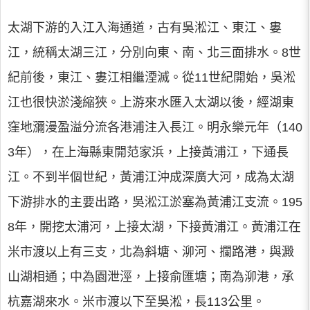
太湖下游的入江入海通道，古有吳淞江、東江、婁
江，統稱太湖三江，分別向東、南、北三面排水。8世
紀前後，東江、婁江相繼湮滅。從11世紀開始，吳淞
江也很快淤淺縮狹。上游來水匯入太湖以後，經湖東
窪地瀰漫盈溢分流各港浦注入長江。明永樂元年（140
3年），在上海縣東開范家浜，上接黃浦江，下通長
江。不到半個世紀，黃浦江沖成深廣大河，成為太湖
下游排水的主要出路，吳淞江淤塞為黃浦江支流。195
8年，開挖太浦河，上接太湖，下接黃浦江。黃浦江在
米市渡以上有三支，北為斜塘、泖河、攔路港，與澱
山湖相通；中為園泄涇，上接俞匯塘；南為泖港，承
杭嘉湖來水。米市渡以下至吳淞，長113公里。