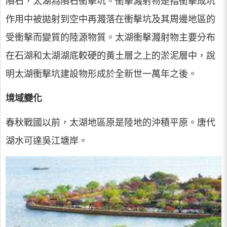
隕石，太湖為隕石衝擊坑。衝擊濺射物是指衝擊成坑
作用中被拋射到空中再濺落在衝擊坑及其周邊地區的
受衝擊而變質的陸源物質。太湖衝擊濺射物主要分布
在石湖和太湖湖底較硬的黃土層之上的淤泥層中，說
明太湖衝擊坑建設物形成於全新世一萬年之後。
境域變化
春秋戰國以前，太湖地區原是陸地的沖積平原。唐代
湖水可達吳江塘岸。