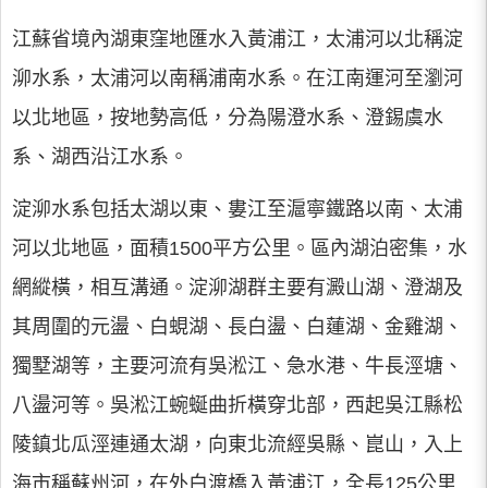
江蘇省境內湖東窪地匯水入黃浦江，太浦河以北稱淀
泖水系，太浦河以南稱浦南水系。在江南運河至瀏河
以北地區，按地勢高低，分為陽澄水系、澄錫虞水
系、湖西沿江水系。
淀泖水系包括太湖以東、婁江至滬寧鐵路以南、太浦
河以北地區，面積1500平方公里。區內湖泊密集，水
網縱橫，相互溝通。淀泖湖群主要有澱山湖、澄湖及
其周圍的元盪、白蜆湖、長白盪、白蓮湖、金雞湖、
獨墅湖等，主要河流有吳淞江、急水港、牛長涇塘、
八盪河等。吳淞江蜿蜒曲折橫穿北部，西起吳江縣松
陵鎮北瓜涇連通太湖，向東北流經吳縣、崑山，入上
海市稱蘇州河，在外白渡橋入黃浦江，全長125公里