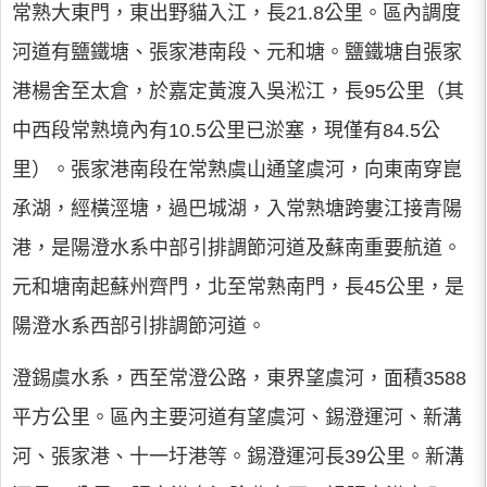
常熟大東門，東出野貓入江，長21.8公里。區內調度
河道有鹽鐵塘、張家港南段、元和塘。鹽鐵塘自張家
港楊舍至太倉，於嘉定黃渡入吳淞江，長95公里（其
中西段常熟境內有10.5公里已淤塞，現僅有84.5公
里）。張家港南段在常熟虞山通望虞河，向東南穿崑
承湖，經橫涇塘，過巴城湖，入常熟塘跨婁江接青陽
港，是陽澄水系中部引排調節河道及蘇南重要航道。
元和塘南起蘇州齊門，北至常熟南門，長45公里，是
陽澄水系西部引排調節河道。
澄錫虞水系，西至常澄公路，東界望虞河，面積3588
平方公里。區內主要河道有望虞河、錫澄運河、新溝
河、張家港、十一圩港等。錫澄運河長39公里。新溝