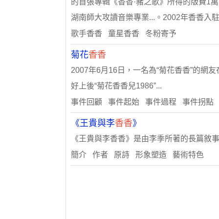
的首張專輯《香香·豬之歌》所得的版費1萬
湖南師大攻讀音樂專業...。2002年香香入
歌手香香 童星香香 冬粉寄予
菊花
香香
2007年6月16日，一名為“菊花香香”
好上後“菊花香香兒1986”...
事件回顧 事件起始 事件過程 事件拐點
《王貴與李
香香
》
《王貴與李香香》是由李季所著的長篇敘事詩
簡介 作者 原詩 形象塑造 藝術特色