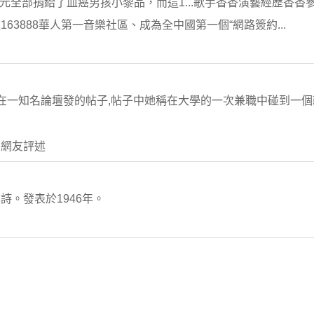
元全部捐給了血癌男孩小黎品，而這1...歌手香香演藝經歷香香參
駐163888華人第一音樂社區、成為全中國第一個“網路簽約...
的網友在一知名論壇發的帖子,帖子中她稱在大學的一次兼職中碰到一
 網友評述
。發表於1946年。