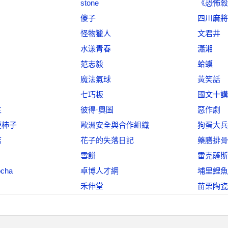
stone
《恐怖殺
傻子
四川麻將
怪物獵人
文君井
水漾青春
瀟湘
范志毅
蛤蟆
魔法氣球
黃笑話
七巧板
國文十講
生
彼得·奧圖
惡作劇
硬柿子
歐洲安全與合作組織
狗蛋大兵
店
花子的失落日記
藥膳排骨
雪餅
雷克薩斯
ocha
卓博人才網
埔里鯉魚
禾伸堂
苗栗陶瓷