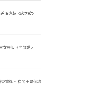
推出首張專輯《豬之歌》，
一首女聲版《老鼠愛大
香重逢。 崔閻王是個壞