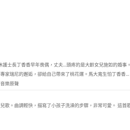
休護士長丁香香早年喪偶，丈夫...頭疼的是大齡女兒施如的婚
專家瑞尼的邂逅，卻給自己帶來了桃花運。馬大寬生怕丁香香...
 音樂原聲
兒歌。曲調輕快，描寫了小孩子洗澡的步驟，非常可愛。 這首歌