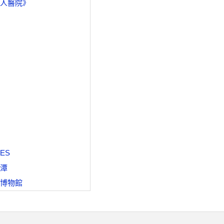
人醫院》
ES
潭
博物館