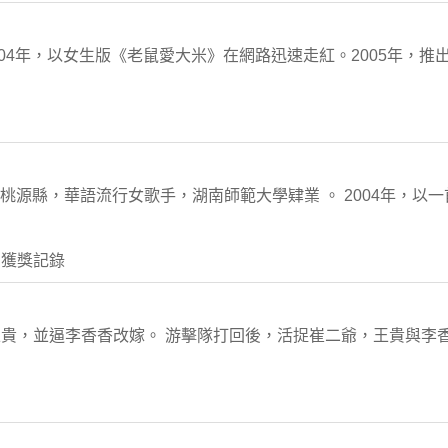
004年，以女生版《老鼠愛大米》在網路迅速走紅。2005年，
市桃源縣，華語流行女歌手，湖南師範大學肄業 。 2004年，以
 獲獎記錄
貴，並逼李香香改嫁。 游擊隊打回後，活捉崔二爺，王貴與李香