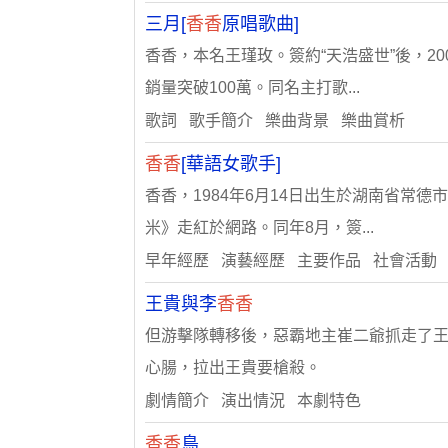
三月[
香香
原唱歌曲]
香香，本名王瑾玫。簽約“天浩盛世”後，2
銷量突破100萬。同名主打歌...
歌詞 歌手簡介 樂曲背景 樂曲賞析
香香
[華語女歌手]
香香，1984年6月14日出生於湖南省常德
米》走紅於網路。同年8月，簽...
早年經歷 演藝經歷 主要作品 社會活動
王貴與李
香香
但游擊隊轉移後，惡霸地主崔二爺抓走了王
心腸，拉出王貴要槍殺。
劇情簡介 演出情況 本劇特色
香香
鳥