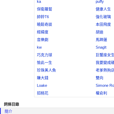
ka
puffy
保衛蘿蔔
健康人生
帥鈴T6
強化玻璃
曉鬆奇談
本田飛度
經緯度
胡迪
音樂劇
馬蹄蓮
kw
SnagIt
巧克力球
巨蟹座女
愉此一生
我要變成
珍珠美人魚
老爹熱狗
賺大錢
雙向
Loake
Simone R
招桃花
權俞利
詞條目錄
簡介