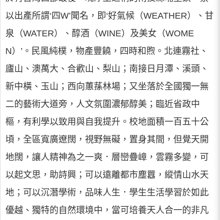
以出產所謂‘四W’聞名，即‘好氣候（WEATHER）、甘
泉（WATER）、醇酒（WINE）及美女（WOME
N）’。民風純樸，物產豐饒，四時和煦。北連霧社、
廬山、澳萬大、合歡山、梨山；南接日月潭、溪頭、
新中橫、玉山；西向蕙蓀林場；又坐落於全國獨一無
二的藝術大道旁，人文氛圍濃郁醇美；臨近省政中
樞，有利學以致用與自我提升。校地面積一百五十公
頃，全區寬廣遼闊，視野無礙，置身其間，但覺天開
地闊，讓人精神為之一爽．層巒疊嶂，雲霧多變，可
以起文思，助詩興；可以遠離都市塵囂，縱情山水天
地；可以沉潛學術，品味人生．學生生活學習於如此
優越、獨特的自然環境中，當可培養天人合一的非凡