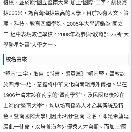
復校，並於原“國立暨南大學”加上“國際”二字。該校海
拔665米，為台灣海拔最高的大學。目前設有人文、管
理、科技、教育四個學院。2005年大學評鑑為“國立
二”組中表現較佳學校。2008年為參與“教育部”25所“大
學繁星計畫”大學之一。
校名由來
“暨南”二字，取自《尚書．禹貢篇》“朔南暨，聲教訖
於四海”一語，意指將中華文化向南朝海外傳播。早在
1906年清末設在南京的“暨南學堂”，及民國以後設在
上海的“暨南大學”，均以培育僑界人才為其傳統及特
色。暨南國際大學則因此沿用“暨南”之名，即是希望延
續此一使命，以培養海內外優秀人才自期。而加上‘國