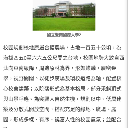
國立暨南國際大學2
校園規劃校地原屬台糖農場，占地一百五十公頃，為
海拔四五0至六六五公尺間之台地，校園地勢大致自西
北向東南緩降，周邊原林為界，形如麒麟，層巒疊
翠，視野開闊。以徒步廣場及環校道路為軸，配置核
心校舍建築；以院落形式為基本格局，部分采斜頂式
與山景呼應。為突顯大自然生機，規劃以中、低層建
築及分散式開放空間，搭配充足的綠地、廣場、庭
園，形成多樣、有序、饒富人性的校園氣氛；並配合