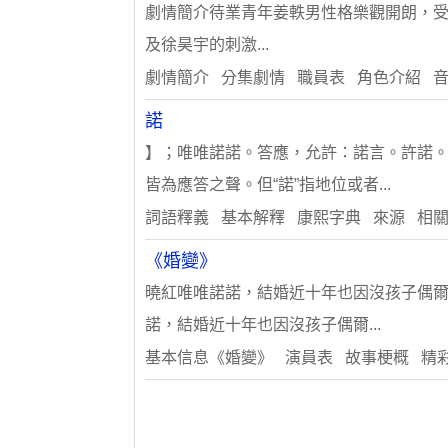
劇情簡介待業青年姜軼男性格樂觀開朗，
及徐昊宇的刺激...
劇情簡介 分集劇情 職員表 角色介紹 
諾
】；唯唯諾諾。答應，允許：諾言。許諾。承
皆為應答之聲。但“諾”指地位或者...
詞語釋義 ​基本解釋 康熙字典 來源 相
《婚變》
曉紅唯唯諾諾，結婚近十年也因沒孩子偶爾
諾，結婚近十年也因沒孩子偶爾...
基本信息《婚變》 演員表 故事梗概 精