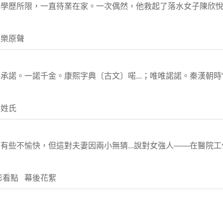
受學歷所限，一直待業在家。一次偶然，他救起了落水女子陳欣
音樂原聲
諾。一諾千金。康熙字典〔古文〕喏...；唯唯諾諾。秦漢朝時“唯
關姓氏
有些不愉快，但這對夫妻因兩小無猜...說對女強人——在醫院
彩看點 幕後花絮