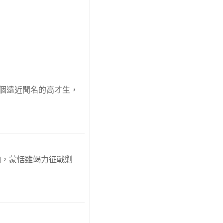
有個遠近聞名的高才生，
躪，蒙恬雖竭力征戰剿