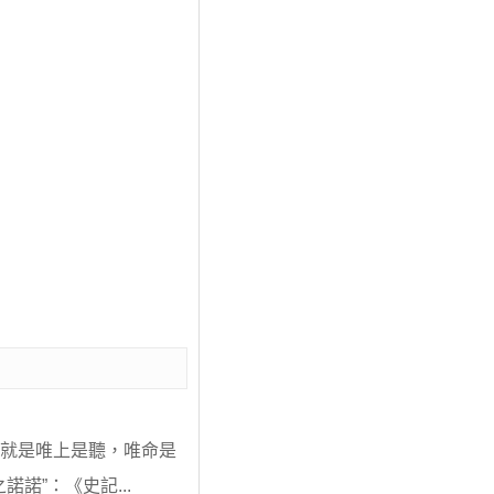
，就是唯上是聽，唯命是
諾”：《史記...