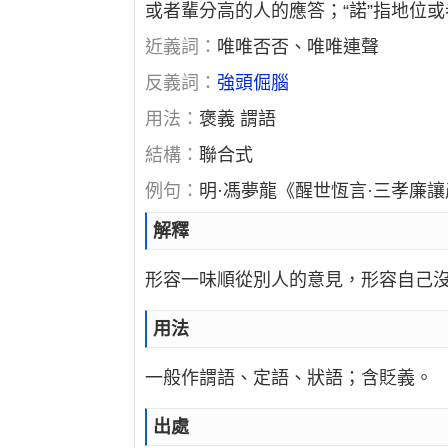
或者輩分高的人的應答；“諾”指地位
近義詞：
唯唯否否、唯唯連聲
反義詞：
強頭倔腦
用法：
褒義 謂語
結構：
聯合式
例句：
明·馮夢龍《醒世恆言·三孝廉
解釋
形容一味順從別人的意見，形容自己
用法
一般作謂語、定語、狀語；含貶義。
出處