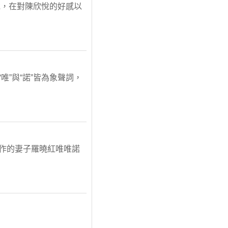
悅，在對陳欣悅的好感以
”與“諾”皆為象聲詞，
工作的妻子羅曉紅唯唯諾