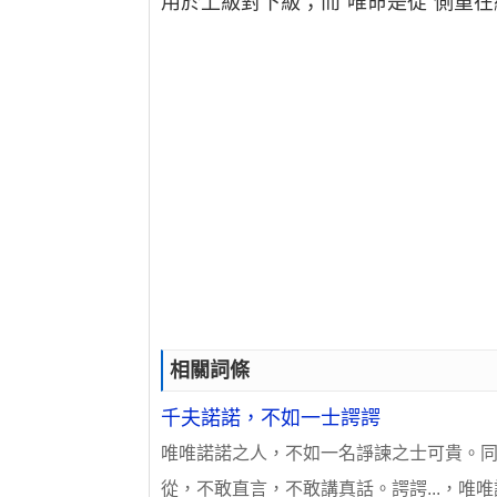
用於上級對下級；而“唯命是從”側重
相關詞條
千夫諾諾，不如一士諤諤
唯唯諾諾之人，不如一名諍諫之士可貴。同“
從，不敢直言，不敢講真話。諤諤...，唯唯