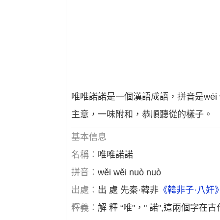
唯唯諾諾是一個漢語成語，拼音是wéi w
主意，一味附和，恭順聽從的樣子。
基本信息
名稱：
唯唯諾諾
拼音：
wěi wěi nuò nuò
出處：
出 處 先秦·韓非
《韓非子·八奸
釋義：
解 釋 “唯"，" 諾",這兩