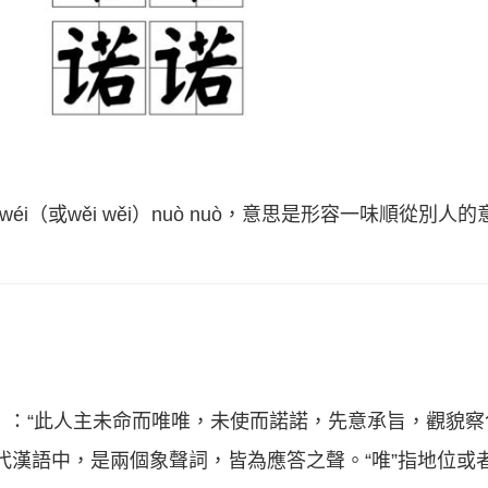
éi（或wěi wěi）nuò nuò，意思是形容一味順從別
》
：“此人主未命而唯唯，未使而諾諾，先意承旨，觀貌察
個字在古代漢語中，是兩個象聲詞，皆為應答之聲。“唯”指地位