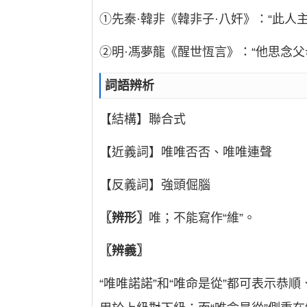
①先秦·韓非《韓非子·八奸》：“此
②明·馮夢龍《醒世恆言》：“他思念
詞語辨析
【結構】聯合式
【近義詞】唯唯否否、唯唯連聲
【反義詞】強頭倔腦
〖辨形〗
唯；不能寫作“維”。
〖辨義〗
“唯唯諾諾”和“唯命是從”都可表示恭