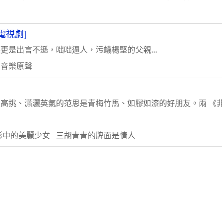
電視劇]
是出言不遜，咄咄逼人，污衊楊堅的父親...
 音樂原聲
高挑、瀟灑英氣的范思是青梅竹馬、如膠如漆的好朋友。兩 《
影中的美麗少女 三胡青青的牌面是情人