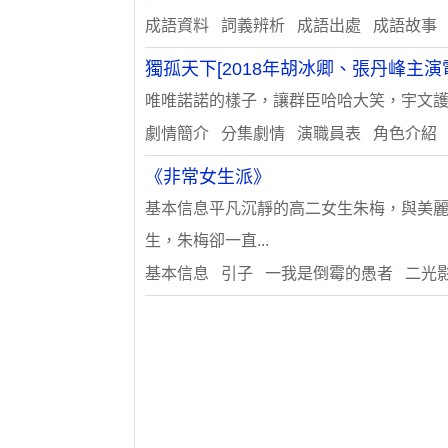
成語資料 詞義辨析 成語出處 成語故事
獨孤天下[2018年胡冰卿、張丹峰主演
唯唯諾諾的樣子，讓群臣哈哈大笑，宇文護更
劇情簡介 分集劇情 演職員表 角色介紹
《非常女生派》
基本信息平凡沉靜的高二女生朱梅，與美麗
生，朱梅卻一直...
基本信息 引子 一我是倒霉的愚者 二光