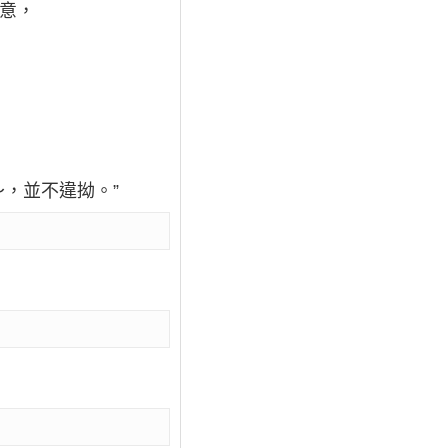
主意，
～，並不違拗。”