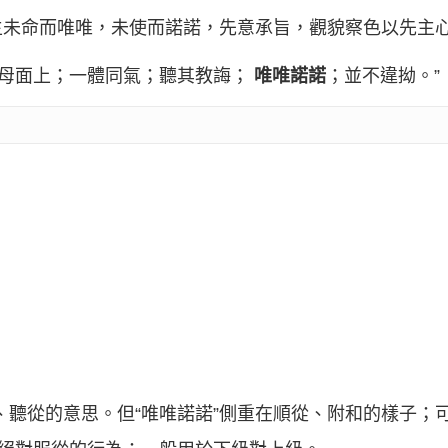
人主未命而唯唯，未使而諾諾，先意承旨，觀貌察色以先主心
父母面上；一體同氣；聽其教誨；
唯唯諾諾
；並不違拗。”
順、聽從的意思。但“唯唯諾諾”側重在順從、附和的樣子