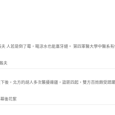
姦夫 人若是倒了霉，喝涼水也能塞牙縫。 第四軍醫大學中醫系
姦夫
統天下後，北方的胡人多次襲擾邊疆，盜匪四起，雙方百姓飽受蹂
 幕後花絮