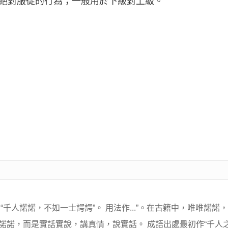
在絕對服從的行為；一般用於下級對上級。
千人諾諾，不如一士諤諤”。 用法作...”。在古籍中，唯唯諾諾
諾諾，而是實話實說，講真情，說實話。 成語出處最初作“千人之諾