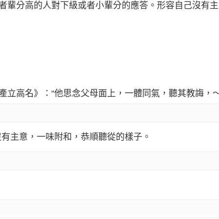
或者輩分高的人對下級或者小輩分的應答。形容自己沒有
讓產立高名》：“他思念父母面上，一體同氣，聽其教誨，
沒有主意，一味附和，恭順聽從的樣子。