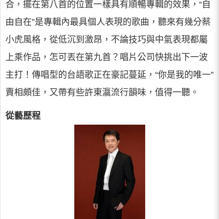
合，擺在第八首的位置一樣具有順暢專輯的效果，“自
由自在”是專輯內最具個人表現的歌曲，聽來有幾分蔡
小虎風格，從低沉到激昂，不論技巧與中氣表現都屬
上乘作品，怎可丟在第九首？唱片公司快挑出下一波
主打！傳唱型的台語歌正在豪記蔓延，“你是我的唯一”
賣相頗佳，又帶有些許東瀛流行韻味，值得一聽。
從藝歷程