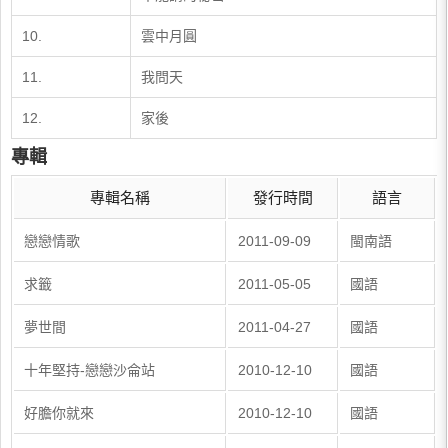
​10.
​雲中月圓
​11.
​我問天
​12.
​家後
專輯
專輯名稱
發行時間
語言
戀戀情歌
2011-09-09
閩南語
求籤
2011-05-05
國語
夢世間
2011-04-27
國語
十年堅持-戀戀沙侖站
2010-12-10
國語
好膽你就來
2010-12-10
國語