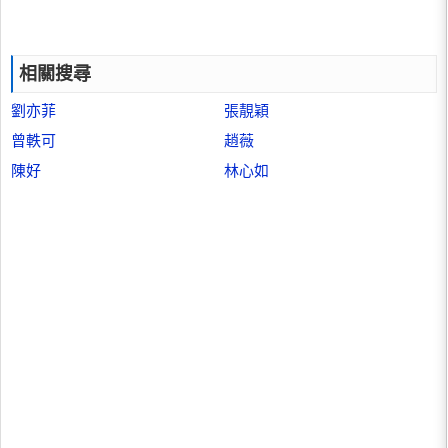
相關搜尋
劉亦菲
張靚穎
曾軼可
趙薇
陳好
林心如