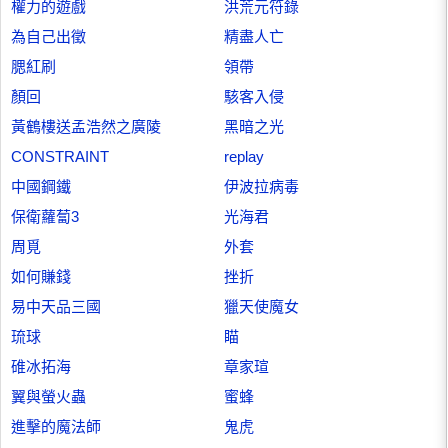
權力的遊戲
洪荒元符錄
為自己出徵
精盡人亡
腮紅刷
領帶
顏回
駭客入侵
黃鶴樓送孟浩然之廣陵
黑暗之光
CONSTRAINT
replay
中國鋼鐵
伊波拉病毒
保衛蘿蔔3
光海君
周覓
外套
如何賺錢
挫折
易中天品三國
獵天使魔女
琉球
瞄
碓冰拓海
章家瑄
翼與螢火蟲
蜜蜂
進擊的魔法師
鬼虎