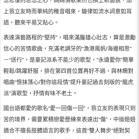
念悲悽的思念之心，媽媽情歌果然也換上新面貌，加
上翁立友時而單純的稚音唱來，鏇律如流水詞意如耳
語，聽來平易又貼心。
表達演藝路程的“堅持”，唱來滿腹雄心壯志，算是激勵
信心的苦情歌曲，充滿老調牙的“漁港風帆/海邊相思”
－“送行”，是豪記派系不能少的歌型，“永遠愛你”簡單
輕鬆/跳躍舒服，排在第四首位置再好不過，與林姍對
唱曲“恨抹落心/對你這段情”提升豪記過去刻版的“龍虎
派”演歌型，抒情有味不老土。
國台語都愛的歌名“愛一回傷一回”，翁立友的表現只到
苦的境界，需要累積戀愛歷練來表達出“傷”，中版妞妞
適合不擅長肢體語言的歌手，這首“雙人舞步”絕對契