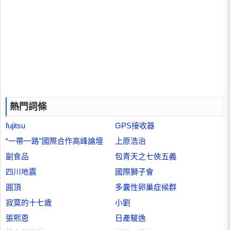
熱門詞條
fujitsu
GPS接收器
“一帶一路”國際合作高峰論壇
上原浩治
副食品
包青天之七俠五義
四川地震
國際獅子會
圓頂
多囊性卵巢症候群
寂寞的十七歲
小劉
張熙恩
日產駿逸