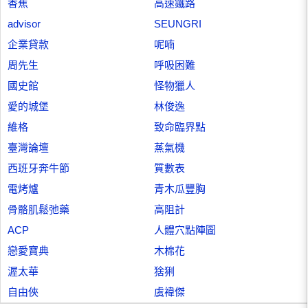
香蕉
高速鐵路
advisor
SEUNGRI
企業貸款
呢喃
周先生
呼吸困難
國史館
怪物獵人
愛的城堡
林俊逸
維格
致命臨界點
臺灣論壇
蒸氣機
西班牙奔牛節
質數表
電烤爐
青木瓜豐胸
骨骼肌鬆弛藥
高阻計
ACP
人體穴點陣圖
戀愛寶典
木棉花
渥太華
猞猁
自由俠
虞禕傑