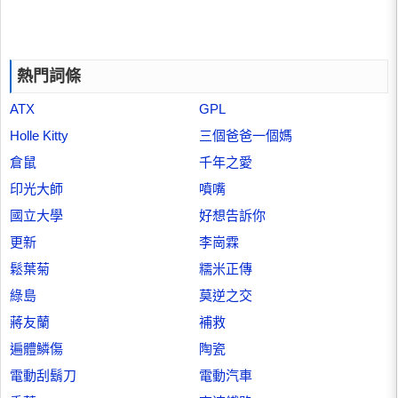
熱門詞條
ATX
GPL
Holle Kitty
三個爸爸一個媽
倉鼠
千年之愛
印光大師
噴嘴
國立大學
好想告訴你
更新
李崗霖
鬆葉菊
糯米正傳
綠島
莫逆之交
蔣友蘭
補救
遍體鱗傷
陶瓷
電動刮鬍刀
電動汽車