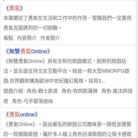
《
勇氣
》
本書闡述了勇氣在生活和工作中的作用，警醒我們一定要用
勇氣克服遇到的一切困難。
看點 內容簡介 作者簡介
《無雙
勇氣
Online》
《無雙勇氣Online》具有全新的遊戲模式，創新的遊戲玩
法，並全面支持交友互動平台。她是一款大型MMORPG遊
戲,世界觀架構為歐洲中世紀魔幻風格。採用3...
遊戲介紹 角色-戰士凱恩 角色-牧師凱薩琳 角色-魔法師瑞
奇 角色-弓手碧落迪絲
《
勇氣
online》
《勇氣Online》，是由著名的遊戲公司趣味第一開發並運營
的一款網路遊戲，屬於多人線上角色扮演遊戲的Ｑ版卡通遊