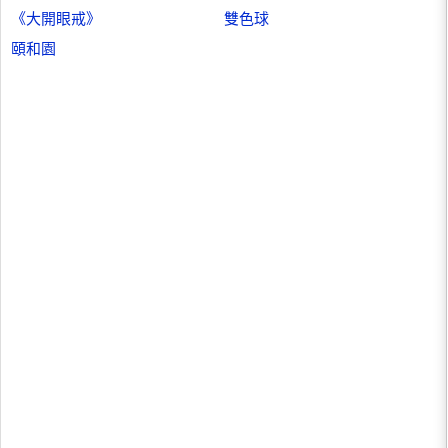
《大開眼戒》
雙色球
頤和園