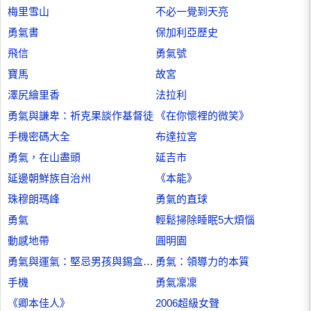
梅里雪山
不必一覺到天亮
勇氣書
保加利亞歷史
飛信
勇氣號
寶馬
故宮
澤尻繪里香
法拉利
勇氣與謙卑：祈克果談作基督徒
《在你懷裡的微笑》
手機密碼大全
布達拉宮
勇氣，在山盡頭
延吉市
延邊朝鮮族自治州
《本能》
珠穆朗瑪峰
勇氣的直球
勇氣
輕鬆掃除睡眠5大煩惱
動感地帶
圓明園
勇氣與運氣：堅忌男孩與錫盒之迷
勇氣：領導力的本質
手機
勇氣凜凜
《卿本佳人》
2006超級女聲