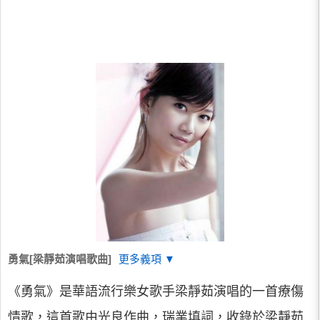
勇氣[梁靜茹演唱歌曲]
更多義項 ▼
《勇氣》是華語流行樂女歌手梁靜茹演唱的一首療傷
情歌，這首歌由光良作曲，瑞業填詞，收錄於梁靜茹