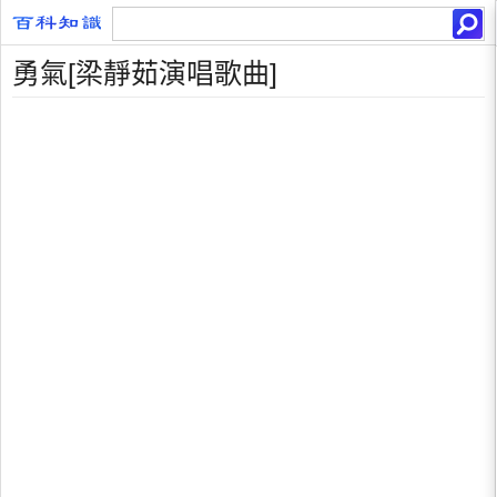
勇氣[梁靜茹演唱歌曲]