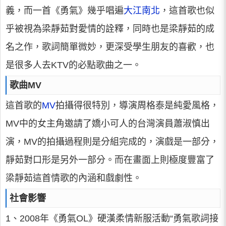
義，而一首《勇氣》幾乎唱遍
大江南北
，這首歌也似
乎被視為梁靜茹對愛情的詮釋，同時也是梁靜茹的成
名之作，歌詞簡單微妙，更深受學生朋友的喜歡，也
是很多人去KTV的必點歌曲之一。
歌曲MV
這首歌的
MV
拍攝得很特別，導演周格泰是純愛風格，
MV中的女主角邀請了嬌小可人的台灣演員蕭淑慎出
演，MV的拍攝過程則是分組完成的，演戲是一部分，
靜茹對口形是另外一部分。而在畫面上則極度豐富了
梁靜茹這首情歌的內涵和戲劇性。
社會影響
1、2008年《勇氣OL》硬漢柔情新服活動“勇氣歌詞接