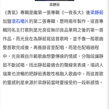
梁靜茹
《勇氣》專輯是繼第一張專輯《一夜長大》後
梁靜茹
加盟
滾石唱片
的第二張專輯，歷時兩年製作，這首專
輯同名主打歌則是光良從無印良品單飛之後的第一首
作品，而光良在為靜茹寫這首歌時，並不像一般歌曲
整首歌完成後，再進錄音室配唱，而是在配唱過程
中，光良親自示範歌曲想要傳達的情感，分階段讓靜
茹不斷試唱，找出靜茹最適合的聲線來表達，填詞人
瑞業也流暢的把靜茹勇敢性格融入歌曲中，而這首歌
的靈感則是來源於梁靜茹當時要接受的一段新感情。