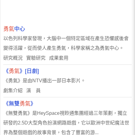
勇氣
中心
以色列科學家發現，大腦中一個特定區域在產生恐懼感後會
變得活躍，從而使人產生勇氣，科學家稱之為勇氣中心。
研究概況 實驗研究 成果套用
《
勇氣
》[日劇]
《勇氣》是由NTV播出一部日本影片。
劇集介紹 演 員
《無雙
勇氣
》
《無雙勇氣》是HeySpace視聆通集團經過三年策劃，獨立
研發的2.5D大型角色扮演網路遊戲，它以歐洲中世紀魔法世
界為整個遊戲的故事背景，包含了豐富的游...