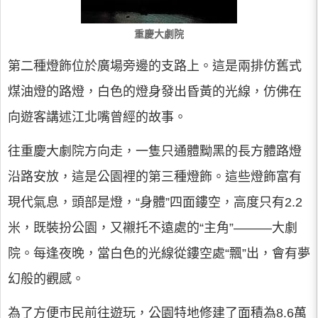
重慶大劇院
第二種燈飾位於廣場旁邊的支路上。這是兩排仿舊式
煤油燈的路燈，白色的燈身發出昏黃的光線，仿佛在
向遊客講述江北嘴曾經的故事。
往重慶大劇院方向走，一隻只通體黝黑的長方體路燈
沿路安放，這是公園裡的第三種燈飾。這些燈飾富有
現代氣息，頭部是燈，“身體”四面鏤空，高度只有2.2
米，既裝扮公園，又襯托不遠處的“主角”———大劇
院。每逢夜晚，當白色的光線從鏤空處“飄”出，會有夢
幻般的觀感。
為了方便市民前往遊玩，公園特地修建了面積為8.6萬