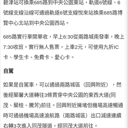
碧津站可換乘685路到中央公園東站，軌道6號線、6
號線支線沿線可通過軌道6號支線悅來站換乘685路博
覽中心北站到中央公園西站。
685路實行單開單收，早上6:30從兩路城南發車，晚上
7:30收班。實行無人售票，上車2元，可使用九折IC
卡、學生卡、免費卡、愛心卡。
自駕
如果是自駕車，可以通過兩路城區（回興附近），然
後經蘭馨大道轉往3條貫穿中央公園的東西大道(同
茂、蘭桂、騰芳)前往。回興附近擁堵但機場高速暢通
時可通過機場高速渝航路（兩路城區）出口減速連續
右轉3次進入同茂隧道，經同茂大道前往。