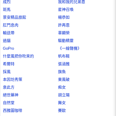
成烈
我和我的兄弟恩
斑馬
星神召喚
景安精品旅館
楊恭如
肛門息肉
許再恩
輸送帶
辜顯榮
過貓
驅動精靈
GoPro
《一線聲機》
什麼風把你吹來的
帆布鞋
希爾特
張涵雅
採風
旗魚
本因坊秀策
東風破
泉此方
痴女
絕世藥神
胡立陽
自然堂
舞女
西雅圖咖啡
賽歐