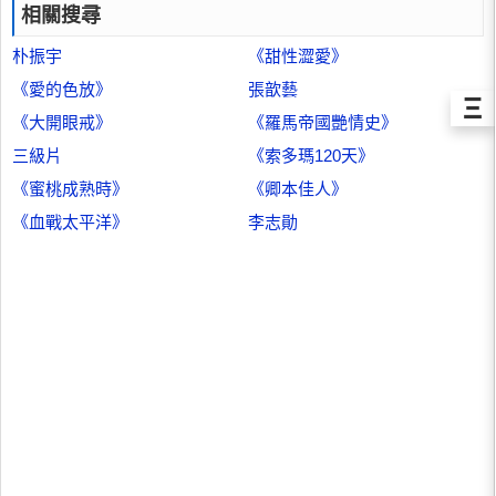
相關搜尋
朴振宇
《甜性澀愛》
《愛的色放》
張歆藝
Ξ
《大開眼戒》
《羅馬帝國艷情史》
三級片
《索多瑪120天》
《蜜桃成熟時》
《卿本佳人》
《血戰太平洋》
李志勛