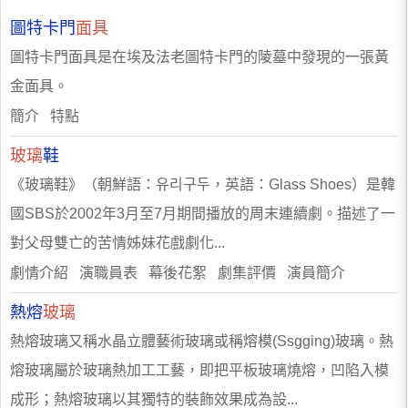
圖特卡門
面具
圖特卡門面具是在埃及法老圖特卡門的陵墓中發現的一張黃
金面具。
簡介 特點
玻璃
鞋
《玻璃鞋》（朝鮮語：유리구두，英語：Glass Shoes）是韓
國SBS於2002年3月至7月期間播放的周末連續劇。描述了一
對父母雙亡的苦情姊妹花戲劇化...
劇情介紹 演職員表 幕後花絮 劇集評價 演員簡介
熱熔
玻璃
熱熔玻璃又稱水晶立體藝術玻璃或稱熔模(Ssgging)玻璃。熱
熔玻璃屬於玻璃熱加工工藝，即把平板玻璃燒熔，凹陷入模
成形；熱熔玻璃以其獨特的裝飾效果成為設...