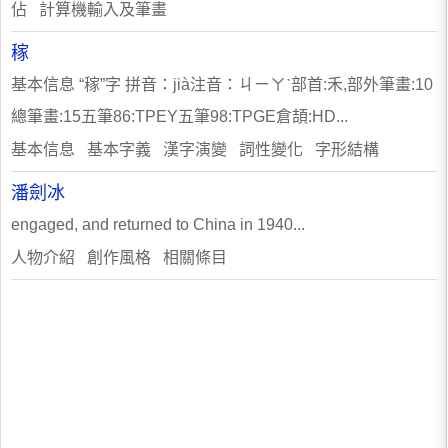
佔 計算機輸入及筆畫
稼
基本信息 “稼”字 拼音：jià注音：ㄐㄧㄚˋ部首:禾,部外筆畫:10
總筆畫:15五筆86:TPEY五筆98:TPGE倉頡:HD...
基本信息 基本字義 漢字演變 詞性變化 字形結構
潘劍冰
engaged, and returned to China in 1940...
人物介紹 創作風格 相關條目