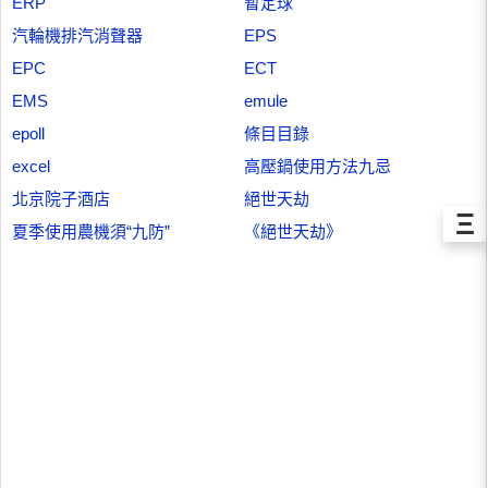
ERP
暫定球
汽輪機排汽消聲器
EPS
EPC
ECT
EMS
emule
epoll
條目目錄
excel
高壓鍋使用方法九忌
北京院子酒店
絕世天劫
Ξ
夏季使用農機須“九防”
《絕世天劫》