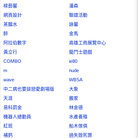
樑藝馨
潘森
網頁設計
聯誼活動
蒸餾水
詠馨
醉
金馬
阿拉伯數字
高雄工商展覽中心
黃立行
龍鬥士遊戲
COMBO
ie80
m
nude
wave
WBSA
中二病也要談戀愛劇場版
大象
天涯
搬家
易科罰金
林金德
機器人總動員
水產養殖
紅斑
船木傢俱
補鈣
過失致死罪