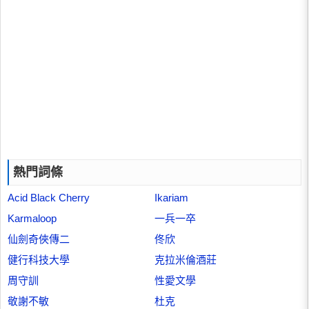
熱門詞條
Acid Black Cherry
Ikariam
Karmaloop
一兵一卒
仙劍奇俠傳二
佟欣
健行科技大學
克拉米倫酒莊
周守訓
性愛文學
敬謝不敏
杜克