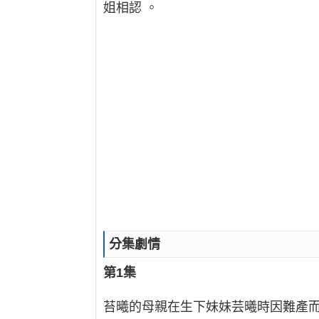
姐相認 。
分集劇情
第1集
苔曦的母親在生下妹妹芸曦時因難產