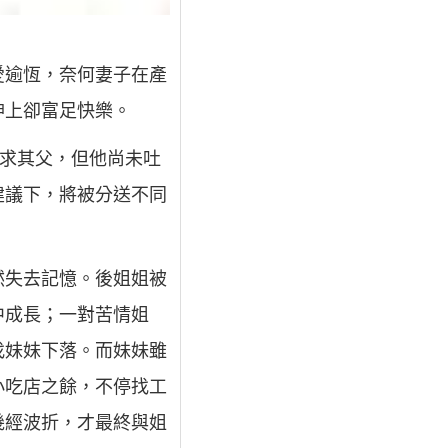
愛逾恆，奈何妻子在產
神上卻富足快樂。
哀求其父，但他尚未吐
建議下，將被分送不同
然失去記憶。後姐姐被
中成長；一對苦情姐
找妹妹下落。而妹妹雖
小吃店之餘，不停找工
幾經波折，才最終與姐