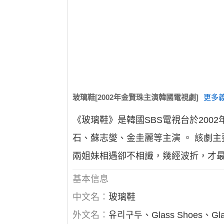
玻璃鞋[2002年金賢珠主演韓國電視劇]
更多義
《玻璃鞋》是韓國SBS電視台於200
石、蘇志燮、金圭麗等主演 。 該劇
兩姐妹相遇卻不相識，幾經波折，才
基本信息
中文名：
玻璃鞋
外文名：
유리구두、Glass Shoes、Glass