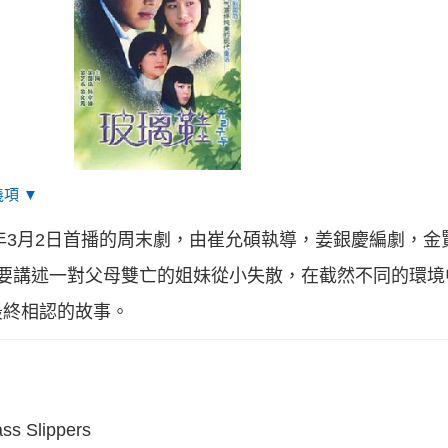
項 ▼
2年3月2日首播的周末劇，由崔允碩執導，姜銀慶編劇，
主要講述一對父母雙亡的姐妹從小失散，在截然不同的環
最終相認的故事。
 Slippers