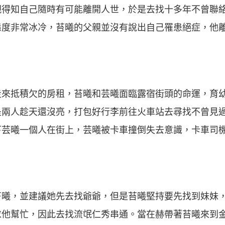
親得知自己隨時有可能離開人世，於是去找十多年不曾聯
態度非常冰冷，苔曦的父親並沒有說出自己罹患絕症，他
走來抵積欠的房租，苔曦和芸曦面臨露宿街頭的命運，育
是兩人趁天還沒亮，打包好行李前往火車站去尋找不曾見
下芸曦一個人在街上，芸曦被卡車撞倒失去意識，卡車司
苔曦，並建議她先去找爺爺，但是苔曦堅持要先找到妹妹
求他幫忙，因此去找流氓仁秀串通。當在赫帶著苔曦來到