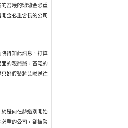
絡的苔曦的爺爺金必重
離開金必重會長的公司
幼院得知此訊息，打算
過面的親爺爺，苔曦的
機只好假裝將芸曦送往
，於是向在赫道別開始
金必重的公司，卻被警