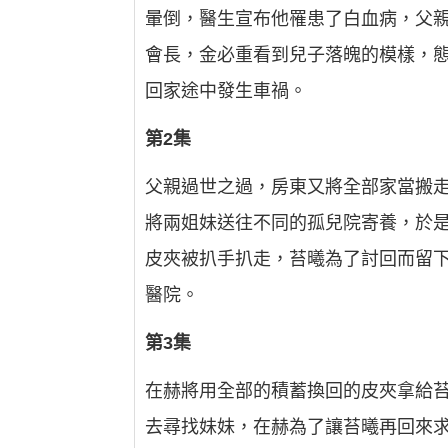
暈倒，醫生宣布他罹患了白血病，父
會長，金必重看到兒子落魄的模樣，
回家途中發生車禍。
第2集
父親過世之過，房東又將全部家當搬
將兩姐妹送往不同的孤兒院寄養，於
皮夾被扒手扒走，苔曦為了討回而留
醫院。
第3集
在赫將用全部的積蓄換回的皮夾拿給
去尋找妹妹，在赫為了讓苔曦再回來