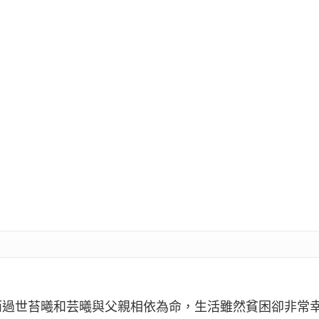
而過世苔曦和芸曦與父親相依為命，生活雖然貧困卻非常