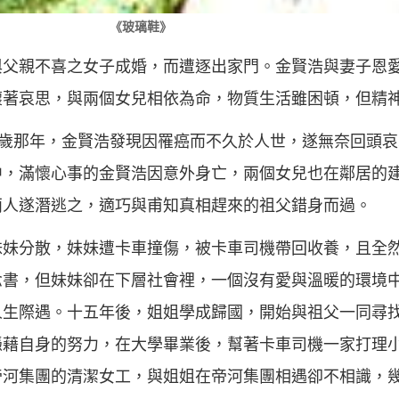
《玻璃鞋》
與父親不喜之女子成婚，而遭逐出家門。金賢浩與妻子恩
懷著哀思，與兩個女兒相依為命，物質生活雖困頓，但精
9歲那年，金賢浩發現因罹癌而不久於人世，遂無奈回頭
中，滿懷心事的金賢浩因意外身亡，兩個女兒也在鄰居的
兩人遂潛逃之，適巧與甫知真相趕來的祖父錯身而過。
妹妹分散，妹妹遭卡車撞傷，被卡車司機帶回收養，且全
念書，但妹妹卻在下層社會裡，一個沒有愛與溫暖的環境
人生際遇。十五年後，姐姐學成歸國，開始與祖父一同尋
憑藉自身的努力，在大學畢業後，幫著卡車司機一家打理
帝河集團的清潔女工，與姐姐在帝河集團相遇卻不相識，