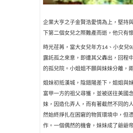
企業大亨之子金賢浩愛情為上，堅持
下第二個女兒之際難產而逝，他只有
時光荏苒，當大女兒年方14、小女兒
露託孤之來意，即遭其父轟出，回程
的孤兒院。小姐姐不願與妹妹分離，
姐妹初抵漢城，陰錯陽差下，姐姐與
富甲一方的祖父尋獲，並被送往美國
妹，因造化弄人，而有著截然不同的
然始終掙扎在困窘的物質環境中，但
作。一個偶然的機會，妹妹成了爺爺