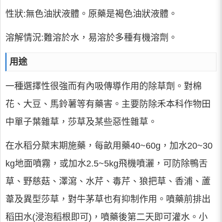
性狀:無色油狀液體。原藥是褐色油狀液體。
溶解情況:難溶於水，易溶於多種有機溶劑。
用途
一種選擇性很強而有內吸傳導作用的除草劑。對棉
花、大豆、馬鈴薯等有藥害。主要防除禾本科作物田
中單子葉雜草，莎草及某些惡性雜草。
在水稻分櫱末期施藥，每畝用藥40~60g，加水20~30
kg地面噴霧，或加水2.5~5kg飛機噴灑，可防除鴨舌
草、野慈菇、澤瀉、水芹、毒芹、狼把草、香浦、蘆
葦及異型莎草，對牛茅草也有抑制作用。噴藥前排出
稻田水(浸泡稻根即可)，噴藥後第二天即可灌水。小