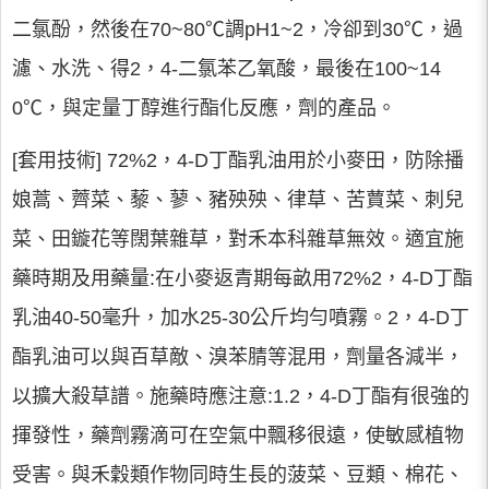
二氯酚，然後在70~80℃調pH1~2，冷卻到30℃，過
濾、水洗、得2，4-二氯苯乙氧酸，最後在100~14
0℃，與定量丁醇進行酯化反應，劑的產品。
[套用技術] 72%2，4-D丁酯乳油用於小麥田，防除播
娘蒿、薺菜、藜、蓼、豬殃殃、律草、苦蕒菜、刺兒
菜、田鏇花等闊葉雜草，對禾本科雜草無效。適宜施
藥時期及用藥量:在小麥返青期每畝用72%2，4-D丁酯
乳油40-50毫升，加水25-30公斤均勻噴霧。2，4-D丁
酯乳油可以與百草敵、溴苯腈等混用，劑量各減半，
以擴大殺草譜。施藥時應注意:1.2，4-D丁酯有很強的
揮發性，藥劑霧滴可在空氣中飄移很遠，使敏感植物
受害。與禾穀類作物同時生長的菠菜、豆類、棉花、