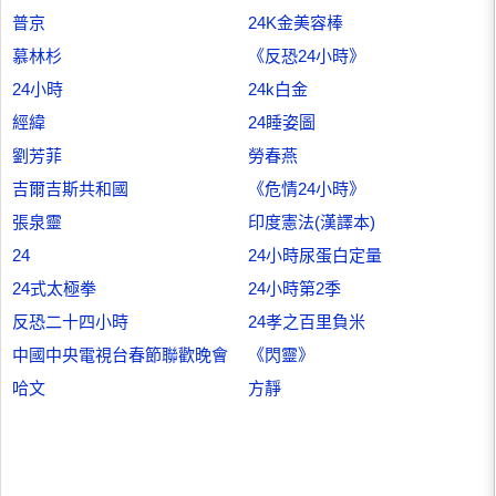
普京
24K金美容棒
慕林杉
《反恐24小時》
24小時
24k白金
經緯
24睡姿圖
劉芳菲
勞春燕
吉爾吉斯共和國
《危情24小時》
張泉靈
印度憲法(漢譯本)
24
24小時尿蛋白定量
24式太極拳
24小時第2季
反恐二十四小時
24孝之百里負米
中國中央電視台春節聯歡晚會
《閃靈》
哈文
方靜