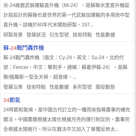
米-24雌鹿武裝運輸直升機（Mi-24），是蘇聯米里直升機設
計局設計的蘇聯也是世界的第一代武裝加運輸的多用途中型
直升機。該機於60年代末開始研製，197...
研製背景 發展狀況 衍生型號 技術特點 性能數據
蘇-
24
戰鬥轟炸機
蘇-24戰鬥轟炸機（俄文：Су-24，英文：Su-24，北約代
號：Fencer，中文：擊劍手，通稱：蘇霍伊蘇-24），是蘇
聯/俄羅斯一型全天候、超音速、...
發展沿革 技術特點 性能數據 系列型號 服役動態
24
節氣
24時節和氣候，是中國古代訂立的一種用來指導農事的補充
曆法。中國農曆根據太陽也根據月亮的運行制定的，農事完
全根據太陽進行，所以在曆法中又加入了單獨反映太...