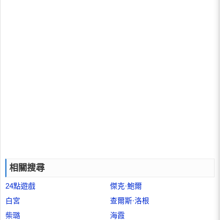
相關搜尋
24點遊戲
傑克·鮑爾
白宮
查爾斯·洛根
柴璐
海霞