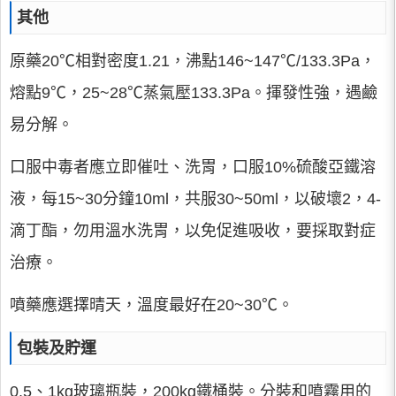
其他
原藥20℃相對密度1.21，沸點146~147℃/133.3Pa，
熔點9℃，25~28℃蒸氣壓133.3Pa。揮發性強，遇鹼
易分解。
口服中毒者應立即催吐、洗胃，口服10%硫酸亞鐵溶
液，每15~30分鐘10ml，共服30~50ml，以破壞2，4-
滴丁酯，勿用溫水洗胃，以免促進吸收，要採取對症
治療。
噴藥應選擇晴天，溫度最好在20~30℃。
包裝及貯運
0.5、1kg玻璃瓶裝，200kg鐵桶裝。分裝和噴霧用的