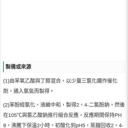
製備或來源
(1)由苯氧乙酸與丁醇混合，以少量三氯化鐵作催化
劑，通入氯氣而製得。
(2)苯酚經氯化、液鹼中和，製得2，4-二氯酚鈉，然後
在105℃與氯乙酸鈉進行縮合反應，反應期間保持PH
9，沸騰下保溫2小時，初酸化到pH5，蒸餾回收2，4-