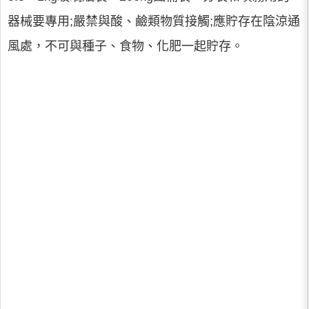
器械要專用;嚴禁與酸、鹼類物質接觸;應貯存在陰涼通
風處，不可與種子、食物、化肥一起貯存。