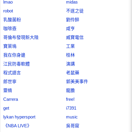
lmao
midas
robot
不逞之徒
乳酸菌粉
劉伶醉
咖啡壺
咸亨
哥倫布發現新大陸
威寶電信
寶萊塢
工業
我在你身邊
桂林
江民防毒軟體
演講
程式語言
老鼠藥
郎世寧
郭美美事件
靈脩
龍膽
Carrera
free!
get
i7391
lykan hypersport
music
《NBA LIVE》
吳哥窟