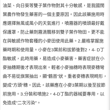
油菜、向日葵等雙子葉作物對其十分敏感，是我國闊
葉農作物發生藥害的一個主要原因。因此該藥施用時
應選擇無風或風小的天氣進行，噴霧器的噴頭最好戴
保護罩，防止藥劑霧滴飄移到雙子葉作物田。更不能
在與敏感作物套種的小麥田使用此藥。2.嚴格掌握施
藥時期和使用量。小麥在3葉前和拔節後對2，4- D丁
酯敏感，此時用藥，易造成小麥藥害。藥害症狀在小
麥抽穗期後才表現出來。輕者小麥抽穗時表現麥穗彎
曲不易從旗葉抽出，顯"鶴首"狀。重者麥穗表現畸形，
變成"方頭"穗。因此，該藥應在小麥3葉期以後至拔節
前施用。3.分裝和噴施2，4-D丁酯的器械要專用，以
免造成"二次污染"。