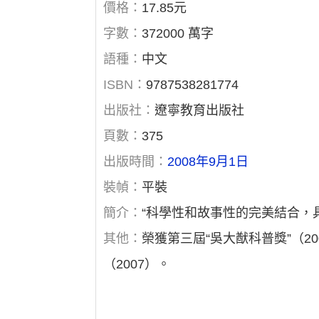
價格：
17.85元
字數：
372000 萬字
語種：
中文
ISBN：
9787538281774
出版社：
遼寧教育出版社
頁數：
375
出版時間：
2008年9月1日
裝幀：
平裝
簡介：
“科學性和故事性的完美結合，
其他：
榮獲第三屆“吳大猷科普獎”（2
（2007）。