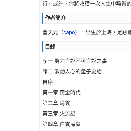
行。或許，你將收穫一次人生中難得
作者簡介
曹天元（
capo
），出生於上海，足跡
目錄
序一 努力言說不可言說之事
序二 激動人心的量子史話
自序
第一章 黃金時代
第二章 烏雲
第三章 火流星
第四章 白雲深處