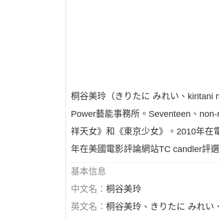
桐谷美玲（きりたに みれい、kiritani
Power藝能事務所。Seventeen
祥天女》和《東京少女》。2010年在
年在美國電影評論網站TC candler
基本信息
中文名：
桐谷美玲
英文名：
桐谷美玲、きりたに みれい、kirit