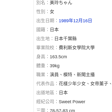
別名：
美玲ちゃん
性別：
女
出生日期：
1989年12月16日
國籍：
日本
出生地：
日本千葉縣
畢業院校：
費利斯女學院大學
身高：
163.5cm
體重：
39kg
職業：
演員、模特、新聞主播
代表作品：
花樣少年少女、女帝薰子、U
出道地區：
日本
經紀公司：
Sweet Power
三圍：
78-57-83 cm