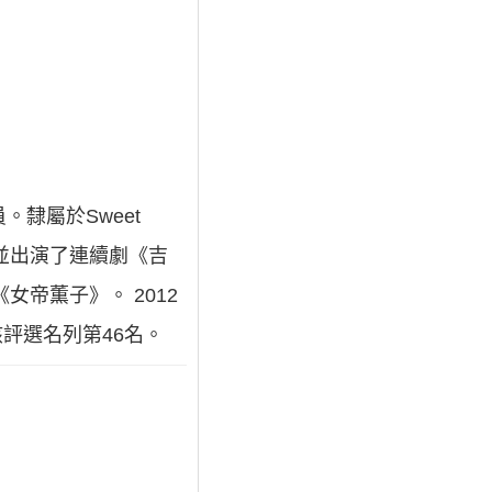
員。隸屬於Sweet
道，並出演了連續劇《吉
帝薫子》。 2012
該評選名列第46名。