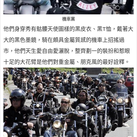
機車黨
他們身穿秀有骷髏天使圖樣的黑皮衣、黑T恤，戴著大
大的黑色墨鏡，騎在頗具金屬質感的機車上招搖過
市，他們天生愛自由愛灑脫，整齊劃一的裝扮和惹眼
十足的大花臂是他們對重金屬、朋克風的最好詮釋。