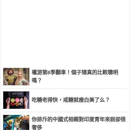
權游第8季翻車！個子矮真的比較聰明
嗎？
吃糖老得快，戒糖就瘦白美了么？
你排斥的中國式相親對印度青年來說卻很
奢侈