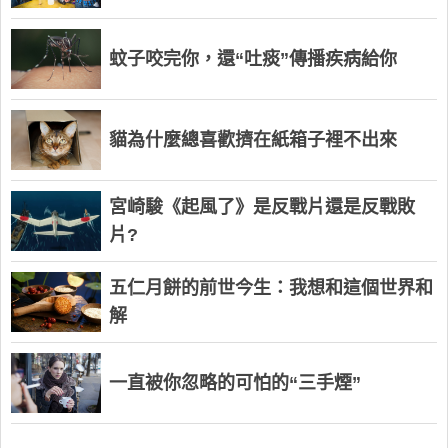
蚊子咬完你，還“吐痰”傳播疾病給你
貓為什麼總喜歡擠在紙箱子裡不出來
宮崎駿《起風了》是反戰片還是反戰敗
片?
五仁月餅的前世今生：我想和這個世界和
解
一直被你忽略的可怕的“三手煙”