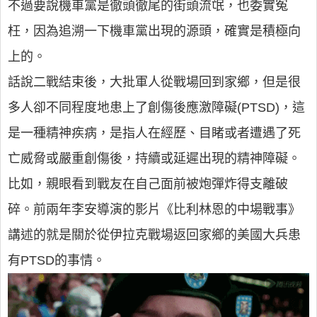
不過要說機車黨是徹頭徹尾的街頭流氓，也委實冤
枉，因為追溯一下機車黨出現的源頭，確實是積極向
上的。
話說二戰結束後，大批軍人從戰場回到家鄉，但是很
多人卻不同程度地患上了創傷後應激障礙(PTSD)，這
是一種精神疾病，是指人在經歷、目睹或者遭遇了死
亡威脅或嚴重創傷後，持續或延遲出現的精神障礙。
比如，親眼看到戰友在自己面前被炮彈炸得支離破
碎。前兩年李安導演的影片《比利林恩的中場戰事》
講述的就是關於從伊拉克戰場返回家鄉的美國大兵患
有PTSD的事情。