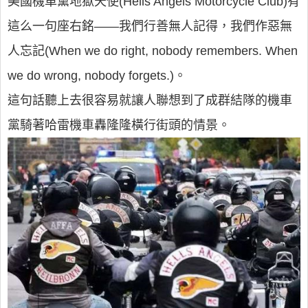
美國機車黨地獄天使(Hells Angels Motorcycle Club)有
這么一句座右銘——我們行善無人記得，我們作惡無
人忘記(When we do right, nobody remembers. When
we do wrong, nobody forgets.)。
這句話聽上去很容易就讓人聯想到了成群結隊的機車
黨騎著哈雷機車轟隆隆橫行街頭的情景。