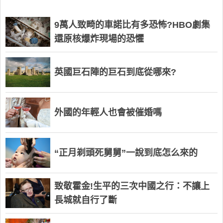
9萬人致畸的車諾比有多恐怖?HBO劇集
還原核爆炸現場的恐懼
英國巨石陣的巨石到底從哪來?
外國的年輕人也會被催婚嗎
“正月剃頭死舅舅”一說到底怎么來的
致敬霍金!生平的三次中國之行：不讓上
長城就自行了斷