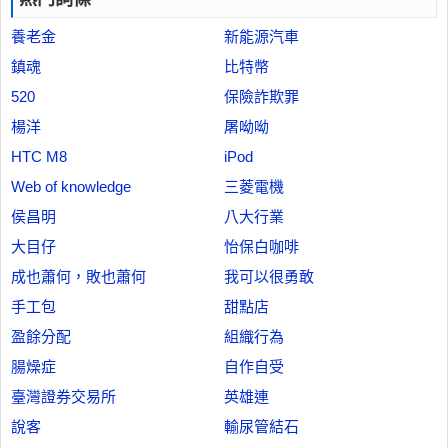
養老金
新能源汽車
鎮魂
比特幣
520
保險詐欺罪
楊洋
屠呦呦
HTC M8
iPod
Web of knowledge
三菱電機
侯昌明
八大行業
大目仔
怡保白咖啡
成也蕭何，敗也蕭何
我可以很勇敢
手工包
甜點店
盈餘分配
組織行為
腸燥症
自作自受
臺灣證券交易所
英雄連
說客
輸尿管結石