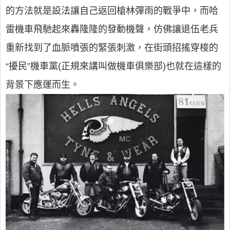
的方法就是設法讓自己返回槍林彈雨的戰爭中，而哈
雷機車飛馳起來轟隆隆的發動機聲，仿佛讓退伍老兵
重新找到了血脈噴張的緊張刺激，在街頭招搖穿梭的
“擾民”機車黨(正規來講叫做機車俱樂部)也就在這樣的
背景下應運而生。