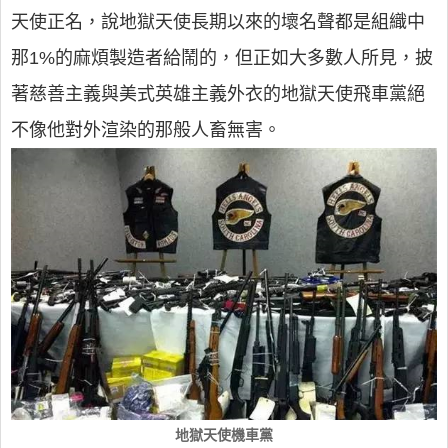
天使正名，說地獄天使長期以來的壞名聲都是組織中
那1%的麻煩製造者給鬧的，但正如大多數人所見，披
著慈善主義與美式英雄主義外衣的地獄天使飛車黨絕
不像他對外渲染的那般人畜無害。
地獄天使機車黨