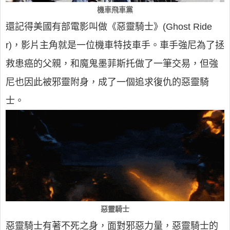
機車飛車黨
還記得美國有部電影叫做《惡靈騎士》(Ghost Ride
r)，影片主角就是一位機車特技車手。車手強尼為了拯
救患癌的父親，和魔鬼墨菲斯托做了一筆交易，但強
尼也因此被邪靈附身，成了一個追求復仇的惡靈騎
士。
惡靈騎士
惡靈騎士有著不死之身，面對邪惡力量，惡靈騎士的