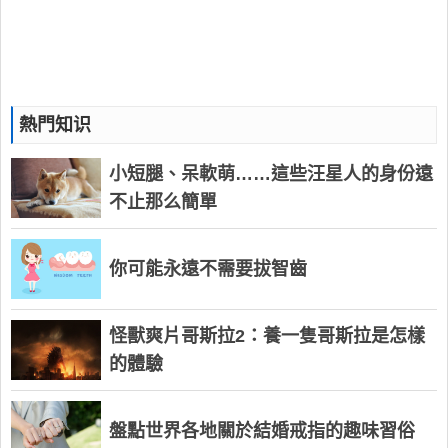
熱門知识
小短腿、呆軟萌……這些汪星人的身份遠
不止那么簡單
你可能永遠不需要拔智齒
怪獸爽片哥斯拉2：養一隻哥斯拉是怎樣
的體驗
盤點世界各地關於結婚戒指的趣味習俗