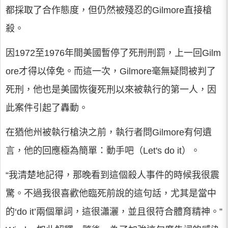
都採取了合作態度，但仍然被殘忍的Gilmore直接槍
殺。
因1972至1976年間美國暫停了死刑刑罰，上一回Gilm
ore才得以倖免。而這一次，Gilmore毫無疑問被判了
死刑，他也是美國恢復死刑以來被執行的第一人，因
此案件引起了轟動。
在猶他州被執行槍決之前，執行者問Gilmore有何遺
言，他的回應極為簡單：動手吧（Let's do it）。
“我清楚地記得，那晚看到這個殺人事件的時候我很震
驚。不過我很喜歡他臨死前說的這句話，尤其是當中
的‘do it’兩個單詞，這很瀟灑，並且很符合體育精神。”