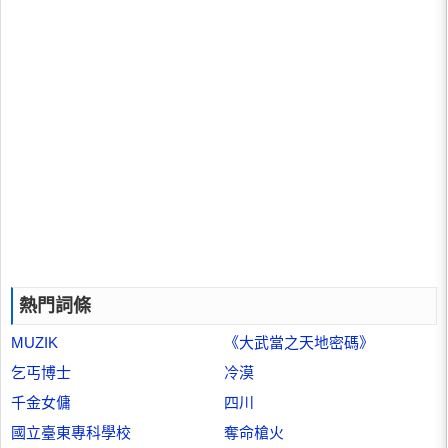
熱門詞條
MUZIK
《大武當之天地密碼》
乞丐博士
冷漠
千金女傭
四川
國立臺東專科學校
奪命槍火