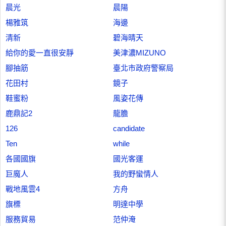
晨光
晨陽
楊雅筑
海邊
清新
碧海晴天
給你的愛一直很安靜
美津濃MIZUNO
腳抽筋
臺北市政府警察局
花田村
鏡子
鞋蜜粉
風姿花傳
鹿鼎記2
龍膽
126
candidate
Ten
while
各國國旗
國光客運
巨魔人
我的野蠻情人
戰地風雲4
方舟
旗標
明達中學
服務貿易
范仲淹