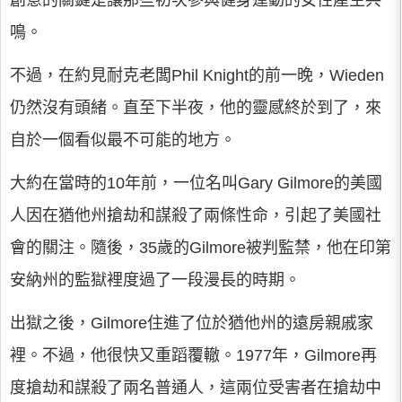
創意的關鍵是讓那些初次參與健身運動的女性產生共
鳴。
不過，在約見耐克老闆Phil Knight的前一晚，Wieden
仍然沒有頭緒。直至下半夜，他的靈感終於到了，來
自於一個看似最不可能的地方。
大約在當時的10年前，一位名叫Gary Gilmore的美國
人因在猶他州搶劫和謀殺了兩條性命，引起了美國社
會的關注。隨後，35歲的Gilmore被判監禁，他在印第
安納州的監獄裡度過了一段漫長的時期。
出獄之後，Gilmore住進了位於猶他州的遠房親戚家
裡。不過，他很快又重蹈覆轍。1977年，Gilmore再
度搶劫和謀殺了兩名普通人，這兩位受害者在搶劫中