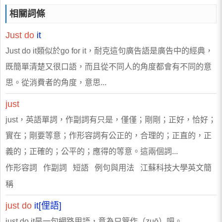
相關詞條
Just
do
it
Just do it類似於go for it，耐克這句廣告語是廣告中的經典，
既簡單清楚又很口語，而且從不同人的角度都會有不同的意
思。從消費者的角度，意思...
just
just，英語單詞，作副詞有只是，僅僅；剛剛；正好，恰好；
實在；剛要等意；作形容詞有公正的，合理的；正直的，正
義的；正確的；公平的；應得的等意。這兩個詞...
作形容詞 作副詞 短語 例句與用法 江蘇科技大學英文簡
稱
just
do
it[俚語]
just do it是一句網路用語，意為只管作（zuō）吧。