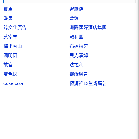
寶馬
暹羅貓
盞鬼
曹煒
跨文化廣告
洲際國際酒店集團
莫宰羊
頤和園
梅里雪山
布達拉宮
圓明園
貝克漢姆
故宮
法拉利
雙色球
邊緣廣告
coke cola
恆源祥12生肖廣告