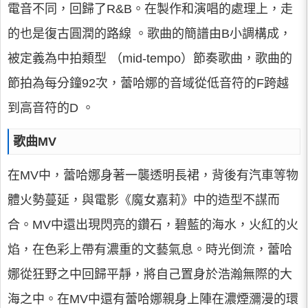
電音不同，回歸了R&B。在製作和演唱的處理上，走
的也是復古圓潤的路線 。歌曲的簡譜由B小調構成，
被定義為中拍類型 （mid-tempo）節奏歌曲，歌曲的
節拍為每分鐘92次，蕾哈娜的音域從低音符的F跨越
到高音符的D 。
歌曲MV
在MV中，蕾哈娜身著一襲透明長裙，背後有汽車等物
體火勢蔓延，與電影《魔女嘉莉》中的造型不謀而
合。MV中還出現閃亮的鑽石，碧藍的海水，火紅的火
焰，在色彩上帶有濃重的文藝氣息。時光倒流，蕾哈
娜從狂野之中回歸平靜，將自己置身於浩瀚無際的大
海之中。在MV中還有蕾哈娜親身上陣在濃煙瀰漫的環