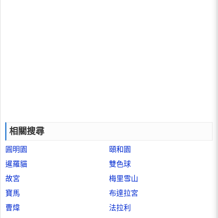
相關搜尋
圓明園
頤和園
暹羅貓
雙色球
故宮
梅里雪山
寶馬
布達拉宮
曹煒
法拉利