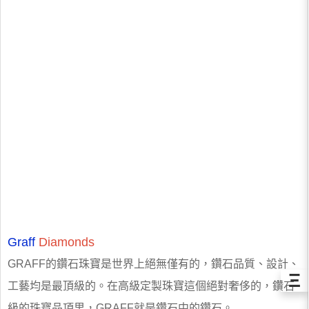
Graff
Diamonds
GRAFF的鑽石珠寶是世界上絕無僅有的，鑽石品質、設計、
Ξ
工藝均是最頂級的。在高級定製珠寶這個絕對奢侈的，鑽石
級的珠寶品項里，GRAFF就是鑽石中的鑽石。