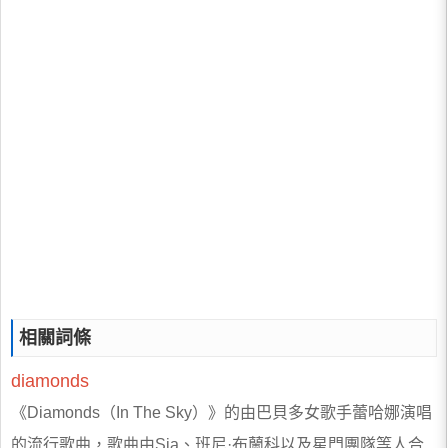
相關詞條
diamonds
《Diamonds（In The Sky）》的由巴貝多女歌手蕾哈娜演唱
的流行歌曲，歌曲由Sia、班尼·布蘭科以及星門團隊等人合