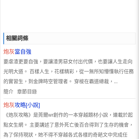
相關詞條
炮灰
當自強
要虐渣更要自強，要讓渣男惡女付出代價，也要讓人生走向
光明大道。 百樣人生，花樣精彩，從一無所知懵懂執行任務
的實習生，到金牌時空管理者。 穿梭在霸道總裁，...
簡介 章節目錄
炮灰
攻略[小說]
《炮灰攻略》是莞爾wr創作的一本穿越題材小說，連載於起
點女生網。 主要講述了意外死亡後百合得到了生存的機會，
為了保持現狀，她不得不穿越各式各樣的奇葩文中完成任