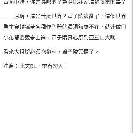
賣萌小妹，你是混哪的？為啥比我還清楚將來的事？
……尼瑪，這是什麼世界？蕭子陵凌亂了，這個世界
重生穿越攜帶各種作弊器的漏洞無處不在，就連做個
小弟都要競爭上崗，蕭子陵真心感到亞歷山大啊！
看來大粗腿必須抱抱牢，蕭子陵領悟了。
注意：此文BL，雷者勿入！