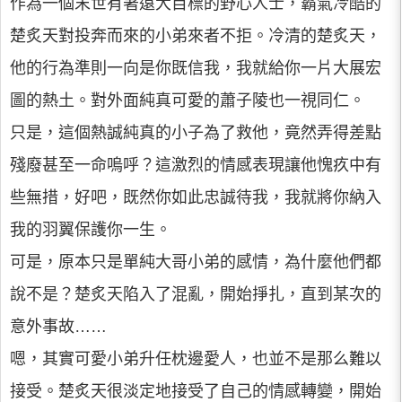
作為一個末世有著遠大目標的野心人士，霸氣冷酷的
楚炙天對投奔而來的小弟來者不拒。冷清的楚炙天，
他的行為準則一向是你既信我，我就給你一片大展宏
圖的熱土。對外面純真可愛的蕭子陵也一視同仁。
只是，這個熱誠純真的小子為了救他，竟然弄得差點
殘廢甚至一命嗚呼？這激烈的情感表現讓他愧疚中有
些無措，好吧，既然你如此忠誠待我，我就將你納入
我的羽翼保護你一生。
可是，原本只是單純大哥小弟的感情，為什麼他們都
說不是？楚炙天陷入了混亂，開始掙扎，直到某次的
意外事故……
嗯，其實可愛小弟升任枕邊愛人，也並不是那么難以
接受。楚炙天很淡定地接受了自己的情感轉變，開始