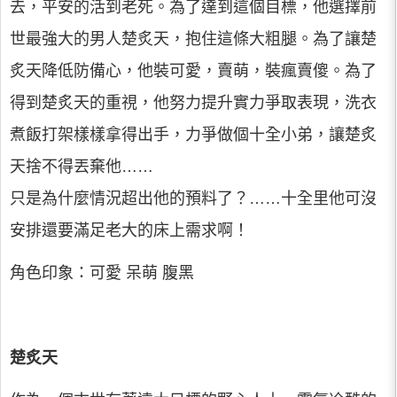
去，平安的活到老死。為了達到這個目標，他選擇前
世最強大的男人楚炙天，抱住這條大粗腿。為了讓楚
炙天降低防備心，他裝可愛，賣萌，裝瘋賣傻。為了
得到楚炙天的重視，他努力提升實力爭取表現，洗衣
煮飯打架樣樣拿得出手，力爭做個十全小弟，讓楚炙
天捨不得丟棄他……
只是為什麼情況超出他的預料了？……十全里他可沒
安排還要滿足老大的床上需求啊！
角色印象：可愛 呆萌 腹黑
楚炙天