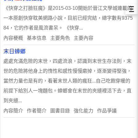
Ξ
《快穿之打臉狂魔》是2015-03-10開始於晉江文學城連載的
一本原創快穿耽美網路小說，目前已經完結，總字數有9375
84，它的作者是風流書呆。 《快穿...
內容梗概 基本信息 主要角色 主要內容
末日蟑螂
處處充滿危險的末世，四處流浪，認識到末世生存法則，末
世的危險將他身上的惰性和感性慢慢磨掉，逐漸變得堅強，
當然力量也是有的，看著末世人類的瘋狂...自己吃飽穿暖的
前提下給別人一塊麵包。蟑螂會在末世的夾縫裡活下去，直
到夾縫...
內容簡介 作者簡介 圖書目錄 強化能力 作品爭議