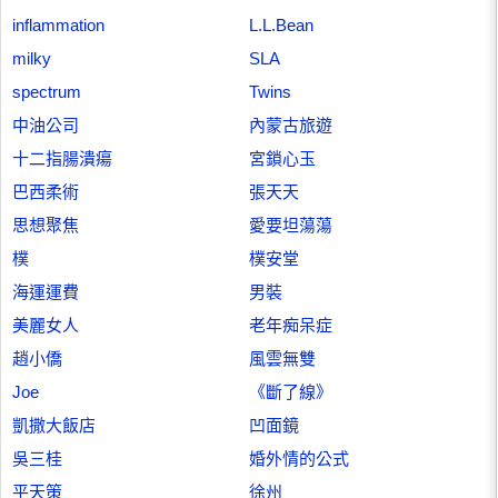
inflammation
L.L.Bean
milky
SLA
spectrum
Twins
中油公司
內蒙古旅遊
十二指腸潰瘍
宮鎖心玉
巴西柔術
張天天
思想聚焦
愛要坦蕩蕩
樸
樸安堂
海運運費
男裝
美麗女人
老年痴呆症
趙小僑
風雲無雙
Joe
《斷了線》
凱撒大飯店
凹面鏡
吳三桂
婚外情的公式
平天策
徐州