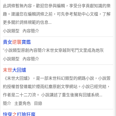
此詞條暫無內容，歡迎您參與編輯，享受分享貢獻知識的樂
趣。建議您在編輯詞條之前，可先參考幫助中心文檔，了解
更多關於詞條規範的信息...
小說類型 內容簡介
貴女
逆襲
寶鑑
"小說類型原創內容簡介末世女穿越到宅鬥文里成為炮灰
小說類型 內容簡介
末世
大回爐
《末世大回爐》，是一部末世科幻類型的網路小說，小說簽
約授權首發連載於煙雨紅塵原創文學網站。小說已經完結，
作者是二十二刀流。 小說講述了重生後擁有回爐系統...
簡介 主要角色 目錄
快穿
之
打臉狂魔