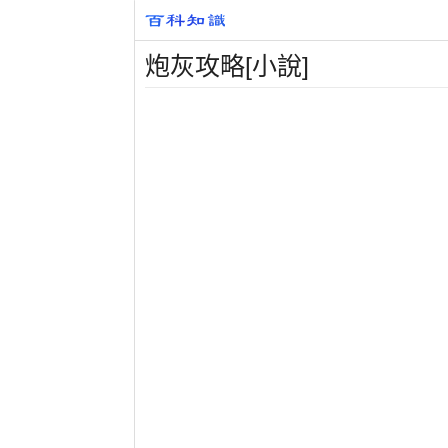
炮灰攻略[小說]