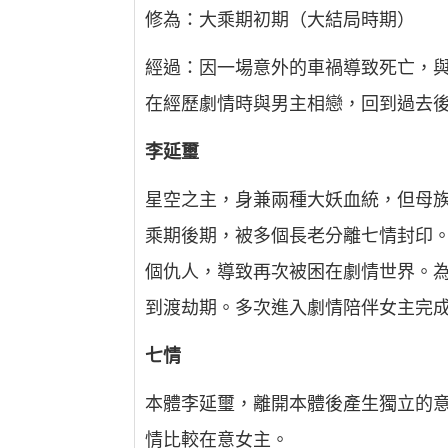
修為：大乘期初期（大結局時期）
經過：因一場意外的車禍導致死亡，
在經歷劇情時與男主相戀，回到過去
李延璽
星空之主，身兼兩種大妖血統，但母
乘期後期，被多個長老分離七情封印
個仇人，導致再次被困在劇情世界。
到渡劫期。多次進入劇情陪伴女主完
七情
本體李延璽，離開本體後產生獨立的
情比較在意女主。