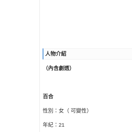
人物介紹
（內含劇透）
百合
性別：女（ 可變性）
年紀：21