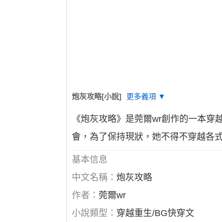
炮灰攻略[小說]
更多義項 ▼
《炮灰攻略》是莞爾wr創作的一本穿
會，為了保持現狀，她不得不穿越各
基本信息
中文名稱：
炮灰攻略
作者：
莞爾wr
小說類型：
穿越重生/BG快穿文