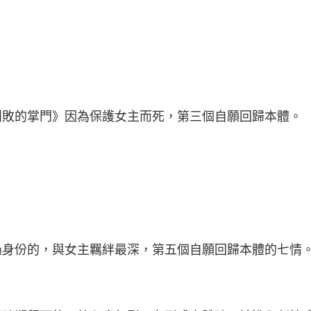
鬥敗的掌門》因為保護女主而死，第三個自願回歸本體。
過身份的，與女主羈絆最深，第五個自願回歸本體的七情