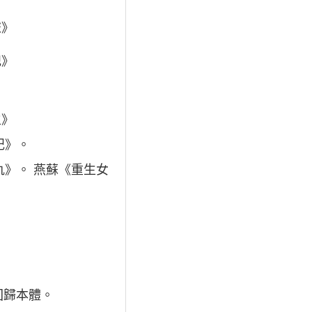
旅》
妃》
主》
記》。
仇》。 燕蘇《重生女
回歸本體。