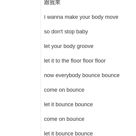
跟我來
I wanna make your body move
so don't stop baby
let your body groove
let it to the floor floor floor
now everybody bounce bounce
come on bounce
let it bounce bounce
come on bounce
let it bounce bounce