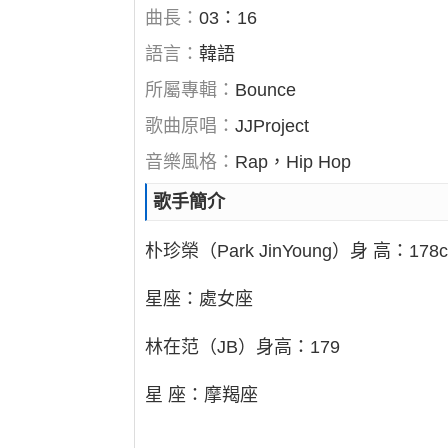
曲長：
03：16
語言：
韓語
所屬專輯：
Bounce
歌曲原唱：
JJProject
音樂風格：
Rap，Hip Hop
歌手簡介
朴珍榮（Park JinYoung）身 高：178
星座：處女座
林在范（JB）身高：179
星 座：摩羯座