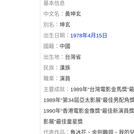
基本信息
中文名：
黃坤玄
別名：
坤玄
出生日期：
1978年4月15日
國籍：
中國
出生地：
台灣省
民族：
漢族
職業：
演員
主要成就：
1989年“台灣電影金馬獎
1989年“第34屆亞太影展”最佳男配角
1990年“香港電影金像獎”最佳新演員獎
影展”最佳童星獎
代表作品：
魯冰花、金劍鵰翎、我的