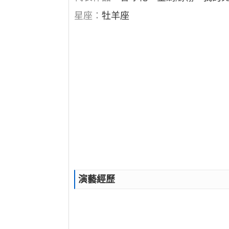
星座：
牡羊座
演藝經歷