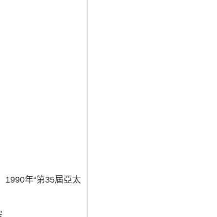
1990年“第35屆亞太
宗