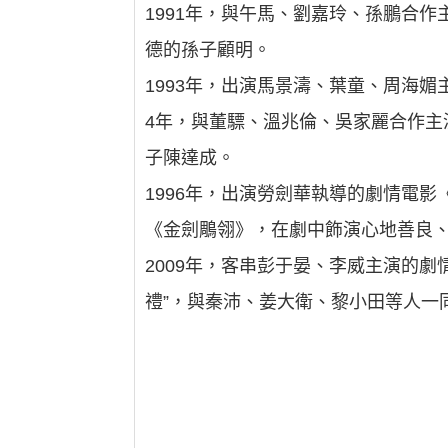
1991年，與午馬、劉嘉玲、孫鵬合
德的孫子顧明。
1993年，出演馬景濤、葉童、周海
4年，與董驃、溫兆倫、吳家麗合作
子陳達成。
1996年，出演勞劍華執導的劇情電
《金劍鵰翎》，在劇中飾演心地善良
2009年，客串彭于晏、李威主演的劇
禮”，與秦沛、姜大衛、黎小田等人一