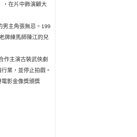
），在片中飾演顧大
男主角張無忌。199
老牌練馬師陳江的兒
偉合作主演古裝武俠劇
融行業，並停止拍戲。
香港電影金像獎頒獎