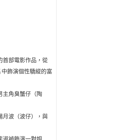
的首部電影作品，從
片中飾演個性驕縱的富
男主角臭蟹仔（陶
楊月波（波仔），與
李淑禎飾演一對姐