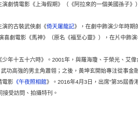
作主演劇情電影《上海假期》（《阿拉來的一個美國孫子》
媚主演的古裝武俠劇《
倚天屠龍記
》，在劇中飾演少年時期的
主演喜劇電影《馬神》（原名《福至心靈》），在片中飾演
影《少年十五十六時》。2001年，與羅海瓊、于榮光、艾
、武功高強的男主角蕭翎；之後，黃坤玄開始專注從事金
情電影
《午夜照相館
》。2016年4月3日，出席“第35屆
同接受訪問、拍攝特刊。