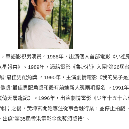
灣省，華語影視男演員。1986年，出演個人首部電影《小
八星報喜》。1989年，憑藉電影《魯冰花》入圍“第26屆
影展”最佳男配角獎 。1990年，主演劇情電影《我的兒子
像獎”最佳男配角獎和最有前途新人獎兩項提名 。1991
《倚天屠龍記》。1996年，出演劇情電影《少年十五十六時
翎；之後，黃坤玄開始專注從事金融行業，並停止拍戲 。
，出席“第35屆香港電影金像獎頒獎禮” 。