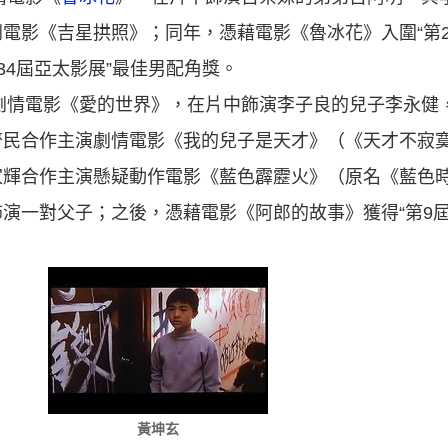
電影《吉星拱照》；同年，憑藉電影《魯冰花》入圍“第2
34屆亞太影展”最佳男配角獎。
演劇情電影《愛的世界》，在片中飾演李子良的兒子李永健
齊民合作主演劇情電影《我的兒子是天才》（《天才不寂
家輝合作主演懸疑動作電影《藍色霹靂火》（原名《藍色
演一對父子；之後，憑藉電影《阿郎的故事》獲得“第9屆
黃坤玄