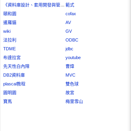
《資料庫設計、套用開發與管理》
範式
頤和園
cofax
暹羅貓
AV
wiki
GV
法拉利
ODBC
TDME
jdbc
布達拉宮
youtube
先天性白內障
曹煒
DB2資料庫
MVC
plascal教程
雙色球
圓明園
故宮
寶馬
梅里雪山