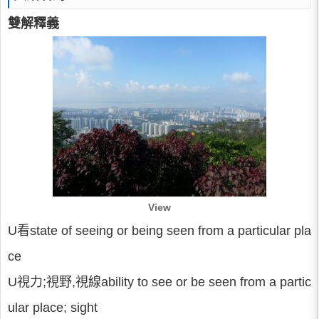
雙解釋義
View
U看state of seeing or being seen from a particular pla
ce
U視力;視野,視線ability to see or be seen from a partic
ular place; sight