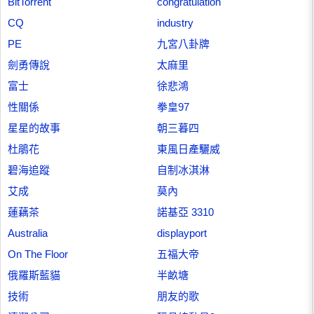
BitTorrent
congratulation
CQ
industry
PE
九宮八卦牌
劍勇傳說
太麻里
富士
徐悲鴻
性關係
拳皇97
星星的故事
朝三暮四
杜鵑花
東風日產驪威
碧海追蹤
自制冰淇淋
艾成
莫內
蓮藕茶
諾基亞 3310
Australia
displayport
On The Floor
五福大帝
俄羅斯藍貓
半畝塘
技術
朋友的歌