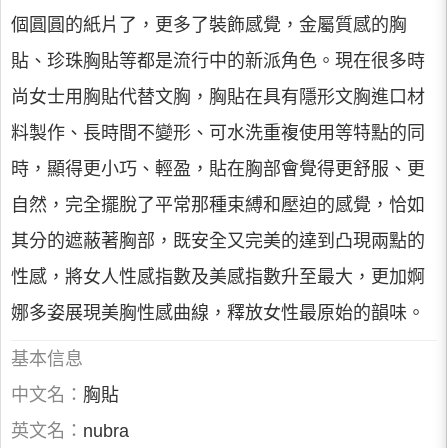
個圓圓的紙片了，更多了裝飾感覺，金屬質感的胸
貼、珍珠胸貼等都是流行中的新派角色。現在很多時
尚女士用胸貼代替文胸，胸貼在具有隱形文胸進口材
料製作、長時間不變形、可水洗重複使用等特點的同
時，顯得更小巧、輕盈，貼在胸部會覺得更舒服、更
自然，完全擺脫了平常那種束縛和壓迫的感覺，恰如
其分的遮蔽著胸部，既安全又完美的達到凸現兩點的
性感，將女人性感指數及美感指數升至最大，更加婀
娜多姿展現美胸性感曲線，釋放女性最原始的韻味。
基本信息
中文名：
胸貼
英文名：
nubra