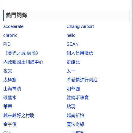
熱門詞條
accelerate
Changi Airport
chronic
hello
PID
SEAN
《暮光之城·破曉》
個人信用徵信
內政部國土測繪中心
史酷比
夜叉
太一
太極旗
將愛情進行到底
山海神蹟
明華園
碳酸水
維納斯珠寶
蒂蒂
貼現
越來越好之村晚
越南新娘
金亨俊
魔法奇緣