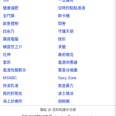
SIV
一支獨秀
健康減肥
兒時的點點滴滴
全鬥煥
刷卡機
創意禮物
問卷
四糸乃
守護天使
廣達電腦
挫折
橫道世之介
求籤
灶神
產前徵兆
里昂
電源供應器
風溼性關節炎
驚喜合唱團
MSNBC
Sexy Zone
保濕乳液
家庭暴力
我的好朋友
波士頓派
海上診療所
胡椒蝦
胸貼 @
百科知識中文網