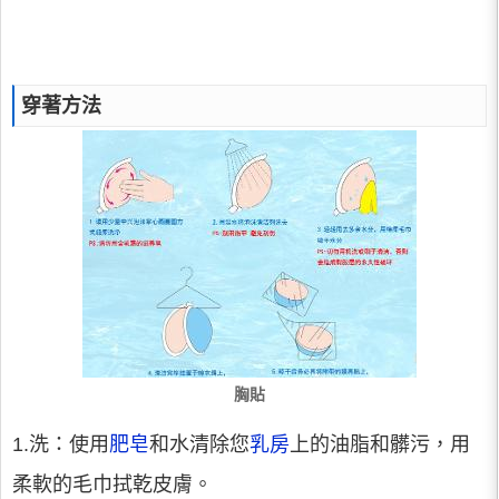
穿著方法
胸貼
1.洗：使用
肥皂
和水清除您
乳房
上的油脂和髒污，用
柔軟的毛巾拭乾皮膚。