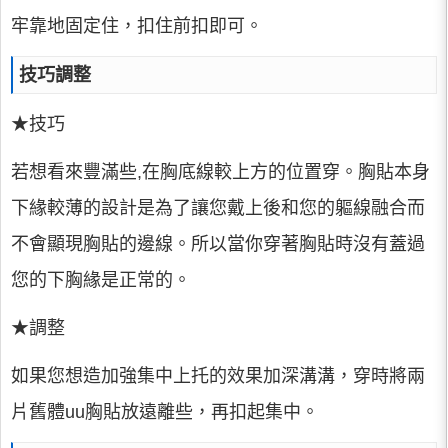
牢靠地固定住，扣住前扣即可。
技巧調整
★技巧
若想看來豐滿些,在胸底線較上方的位置穿。胸貼本身
下緣較薄的設計是為了讓您戴上後和您的軀線融合而
不會顯現胸貼的邊線。所以當你穿著胸貼時沒有蓋過
您的下胸緣是正常的。
★調整
如果您想造加強集中上托的效果加深溝溝，穿時將兩
片舊體uu胸貼放遠離些，再扣起集中。