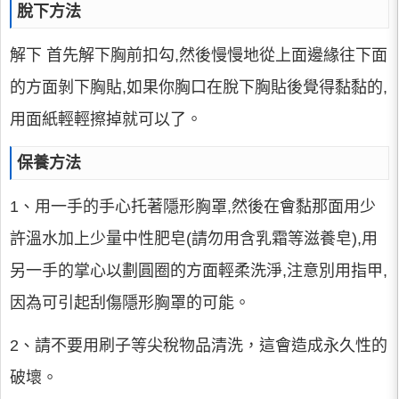
脫下方法
解下 首先解下胸前扣勾,然後慢慢地從上面邊緣往下面
的方面剝下胸貼,如果你胸口在脫下胸貼後覺得黏黏的,
用面紙輕輕擦掉就可以了。
保養方法
1、用一手的手心托著隱形胸罩,然後在會黏那面用少
許溫水加上少量中性肥皂(請勿用含乳霜等滋養皂),用
另一手的掌心以劃圓圈的方面輕柔洗淨,注意別用指甲,
因為可引起刮傷隱形胸罩的可能。
2、請不要用刷子等尖稅物品清洗，這會造成永久性的
破壞。