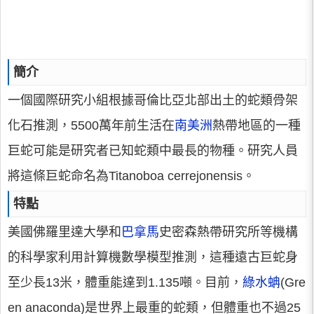
簡介
一個國際研究小組根據哥倫比亞北部出土的蛇類骨架
化石推測，5500萬年前生活在
南美洲
熱帶地區的一種
巨蛇可能是研究者已知蛇類中最長的物種。研究人員
將這條巨蛇命名為Titanoboa cerrejonensis。
特點
美國佛羅里達大學和
巴拿馬
史密森熱帶研究所等機構
的科學家利用計算機數學模型推測，這種遠古巨蛇身
至少長13米，體重能達到1.135噸。目前，
綠水蚺
(Gre
en anaconda)是世界上最重的蛇類，但體重也不過25