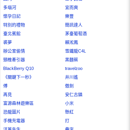
多瑙河
宜而爽
懷孕日記
樂豐
特別的禮物
簡訊達人
臺北賓館
茅臺葡萄酒
裘夢
賴淞鳳
辦公室偷情
雪鐵龍C4L
頸椎牽引器
黑麵蔡
BlackBerry Q10
travelzoo
《關鍵下一秒》
井川遙
傅
傲劍
再見
安仁古鎮
富源森林遊樂區
小米
恐龍圖片
懸紅
手機充電器
打
洋蔥先生
疊字