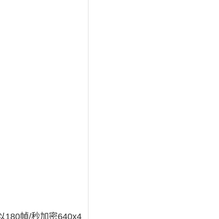
180幀/秒加密640x4