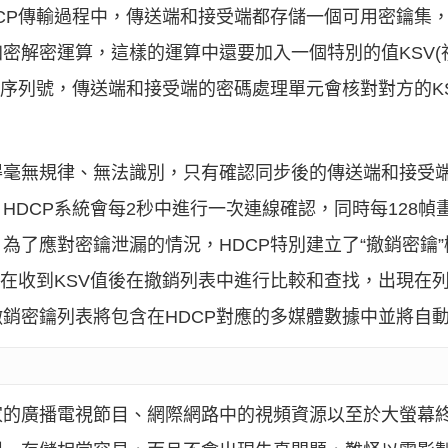
CP傳輸過程中，傳送端和接受端都存儲一個可用密鑰集
密解密運算，這樣的運算中還要加入一個特別的值KSV(
SV序列號，傳送端和接受端的密碼處理單元會核對對方的K
得毫無規律、無法識別，只有確認同步後的傳送端和接受
HDCP系統會每2秒中進行一次連線確認，同時每128幀
為了應對密鑰泄漏的情況，HDCP特別建立了“撤銷密鑰
會在收到KSV值後在撤銷列表中進行比較和查找，出現在列
銷密鑰列表將包含在HDCP對應的多媒體數據中並將自
家的廣播電視節目、網際網路中的視頻資源以至於大螢幕