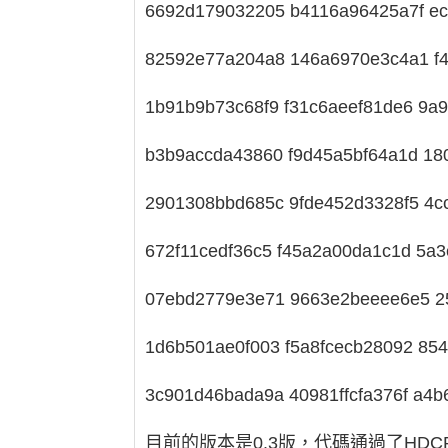
6692d179032205 b4116a96425a7f ec
82592e77a204a8 146a6970e3c4a1 f4
1b91b9b73c68f9 f31c6aeef81de6 9a
b3b9accda43860 f9d45a5bf64a1d 18
2901308bbd685c 9fde452d3328f5 4c
672f11cedf36c5 f45a2a00da1c1d 5a
07ebd2779e3e71 9663e2beeee6e5 2
1d6b501ae0f003 f5a8fcecb28092 85
3c901d46bada9a 40981ffcfa376f a4
目前的版本是0.3版，代碼通過了HDCP規格