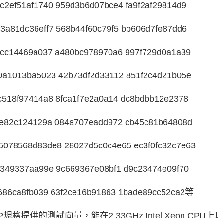
c2ef51af1740 959d3b6d07bce4 fa9f2af29814d9
3a81dc36eff7 568b44f60c79f5 bb606d7fe87dd6
9cc14469a037 a480bc978970a6 997f729d0a1a39
0a1013ba5023 42b73df2d33112 851f2c4d21b05e
c518f97414a8 8fca1f7e2a0a14 dc8bdbb12e2378
3e82c124129a 084a707eadd972 cb45c81b64808d
5078568d83de8 28027d5c0c4e65 ec3f0fc32c7e63
4349337aa99e 9c669367e08bf1 d9c23474e09f70
b686ca8fb039 63f2ce16b91863 1bade89cc52ca2等
提供的測試向量，能在2.33GHz Intel Xeon CPU上以