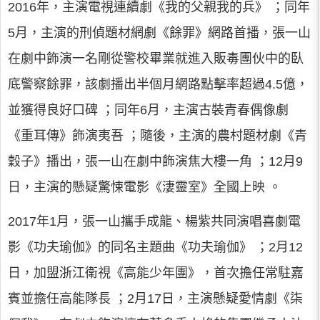
2016年，主演電視連續劇《我的父親我的兵》 ；同年
5月，主演的刑偵題材網劇《餘罪》網路首播，張一山
在劇中飾演一名剛從警校畢業就進入販毒團伙中的臥
底警察餘罪，該劇播出半個月網路點擊率超過4.5億，
並獲得良好口碑 ；同年6月，主演古裝青春偶像劇
《重耳傳》飾演夷吾 ；隨後，主演的農村題材劇《青
穀子》播出，張一山在劇中飾演焦大樓一角 ；12月9
日，主演的懸疑驚悚電影《淒靈室》全國上映 。
2017年1月，張一山攜手成龍、楊紫共同演唱喜劇電
影《功夫瑜伽》的同名主題曲《功夫瑜伽》 ；2月12
日，加盟浙江衛視《高能少年團》，首次擔任常駐嘉
賓並擔任高能隊長 ；2月17日，主演懸疑愛情劇《柒