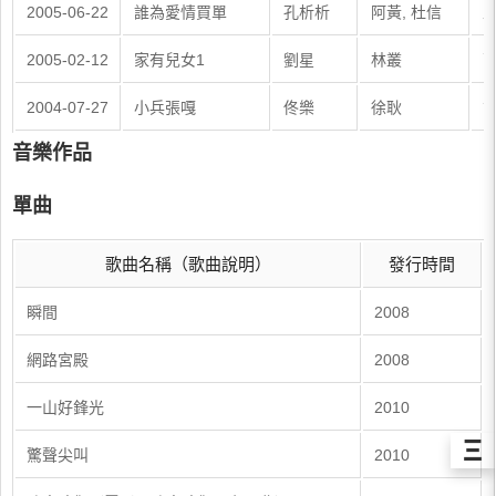
2005-06-22
誰為愛情買單
孔析析
阿黃, 杜信
王
2005-02-12
家有兒女1
劉星
林叢
高
2004-07-27
小兵張嘎
佟樂
徐耿
謝
音樂作品
單曲
歌曲名稱（歌曲說明）
發行時間
瞬間
2008
網路宮殿
2008
一山好鋒光
2010
Ξ
驚聲尖叫
2010