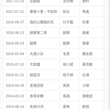
2017-12-13
柒個我
沈亦臻
鄧科
蔡
2017-07-21
春風十里，不如你
秋水
馬進
周
2016-09-27
我的父親我的兵
付子龍
杜軍
劉
2016-06-13
餘罪第二季
餘罪
張睿
常
2016-05-23
餘罪
餘罪
張睿
常
2016-02-04
大號小兵
毛青
魏永剛
午
2015-07-12
大熔爐
徐小斌
黃克敏
張
2015-01-22
殺寇決
陸子崢
白濤
劉
2014-04-28
老爸回家
高賀
斗琪
劉
2014-03-23
食來孕轉
馬瑞
張曉波
劉
2013-08-14
失戀33天
客串
劉愷
張