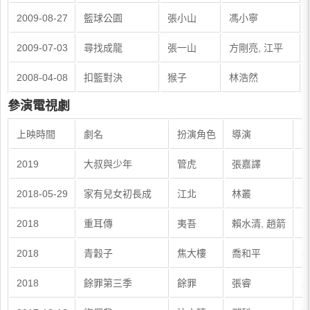
2009-08-27
籃球公園
張小山
馮小寧
2009-07-03
尋找成龍
張一山
方剛亮, 江平
2008-04-08
扣籃對決
猴子
林浩然
參演電視劇
上映時間
劇名
扮演角色
導演
2019
大叔與少年
管虎
張嘉譯
2018-05-29
家有兒女初長成
江北
林叢
張
2018
重耳傳
夷吾
賴水清, 趙箭
張
2018
青穀子
焦大樓
喬和平
孫
2018
餘罪第三季
餘罪
張睿