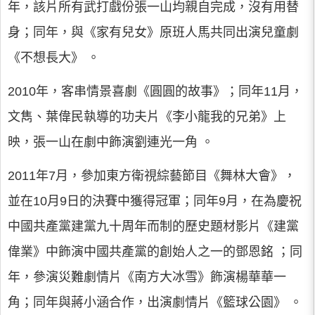
年，該片所有武打戲份張一山均親自完成，沒有用替
身；同年，與《家有兒女》原班人馬共同出演兒童劇
《不想長大》 。
2010年，客串情景喜劇《圓圓的故事》；同年11月，
文雋、葉偉民執導的功夫片《李小龍我的兄弟》上
映，張一山在劇中飾演劉連光一角 。
2011年7月，參加東方衛視綜藝節目《舞林大會》，
並在10月9日的決賽中獲得冠軍；同年9月，在為慶祝
中國共產黨建黨九十周年而制的歷史題材影片《建黨
偉業》中飾演中國共產黨的創始人之一的鄧恩銘 ；同
年，參演災難劇情片《南方大冰雪》飾演楊華華一
角；同年與蔣小涵合作，出演劇情片《籃球公園》 。