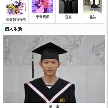
榮譽獎項
寫真
雜誌
參演影視作品
個人生活
張一山