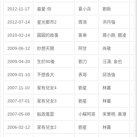
2012-11-17
最愛·你
夏小兵
劉新
曹
2012-07-14
星光都市2
周浩
洪丹強
王
2010-02-14
圓圓的故事
客串
周小剛, 關凌
關
2009-06-12
妙想天開
阿甘
尚敬
王
2009-04-20
生於80後
劉刀
汪濤, 金也
唐
2009-01-10
不想長大
表哥
邱浩強
楊
2007-11-10
家有兒女4
劉星
林叢
高
2007-07-01
家有兒女3
劉星
林叢
高
2007-05-08
船政風雲
小蘇阿哥
宋業明, 黃港
鮑
2006-02-12
家有兒女2
劉星
林叢
高