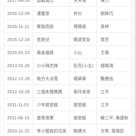
2017-06-30
血戰湘江
李天佑
陳力
2016-12-09
淒靈室
佟衫
劉殊巧
2016-11-11
奪路而逃
周曉易
吳林
2015-12-24
老炮兒
曉波室友
管虎
2015-01-23
黃金福將
小山
王偉
2013-01-25
小小飛虎隊
彭亮(小五)
錢曉鴻
2012-12-28
南方大冰雪
楊華華
龔應恬
2012-10-26
三個未婚媽媽
美玲弟弟
江平
2011-11-01
少年鄧恩銘
鄧恩銘
江平
2011-06-15
建黨偉業
鄧恩銘
韓三平, 黃建新
2010-11-25
李小龍我的兄弟
劉連光
文雋, 葉偉民