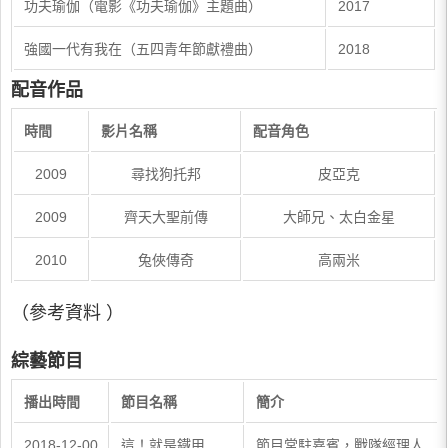
功夫瑜伽（電影《功夫瑜伽》主題曲）
2017
強國一代有我在（五四青年節獻禮曲）
2018
配音作品
時間
影片名稱
配音角色
2009
尋找狗托邦
皮亞克
2009
齊天大聖前傳
大師兄、太白金星
2010
兔俠傳奇
高兩米
（參考資料 ）
綜藝節目
播出時間
節目名稱
簡介
2018-12-00
這！就是鐵甲
節目常駐嘉賓，戰隊經理人