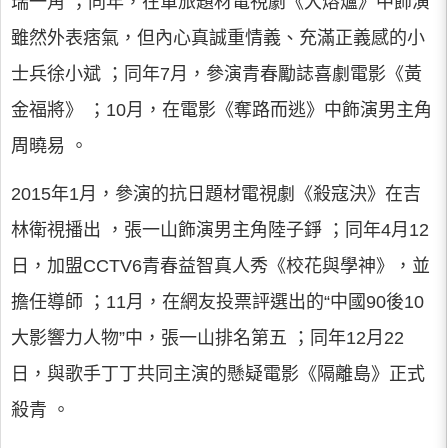
瑞一角 ；同年，在軍旅題材電視劇《大熔爐》中飾演
雖然外表痞氣，但內心真誠重情義、充滿正義感的小
士兵徐小斌 ；同年7月，參演青春勵誌喜劇電影《黃
金福將》 ；10月，在電影《奪路而逃》中飾演男主角
周曉易 。
2015年1月，參演的抗日題材電視劇《殺寇決》在吉
林衛視播出 ，張一山飾演男主角陸子錚 ；同年4月12
日，加盟CCTV6青春益智真人秀《校花與學神》，並
擔任導師 ；11月，在網友投票評選出的“中國90後10
大影響力人物”中，張一山排名第五 ；同年12月22
日，與歌手丁丁共同主演的懸疑電影《隔離島》正式
殺青 。