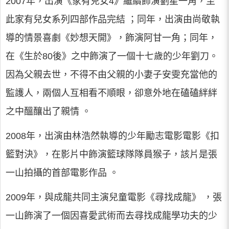
2007年，出演《家有兒女4》繼續飾演劉星一角，至
此家有兒女系列四部作品完結 ；同年，出演由尚敬執
導的情景喜劇《妙想天開》，飾演阿甘一角；同年，
在《生於80後》之中飾演了一個十七歲的少年劉刀。
因為父親去世，不得不由父親的小妻子安雯充當他的
監護人，兩個人互相看不順眼，卻意外地在磕磕絆絆
之中醞釀出了親情 。
2008年，出演由林浩然執導的少年勵志電影電影《扣
籃對決》，在影片中飾演籃球隊隊員猴子，該片是張
一山拍攝的首部電影作品 。
2009年，與成龍共同主演兒童電影《尋找成龍》 ，張
一山飾演了一個因喜愛武術而去尋找成龍學功夫的少