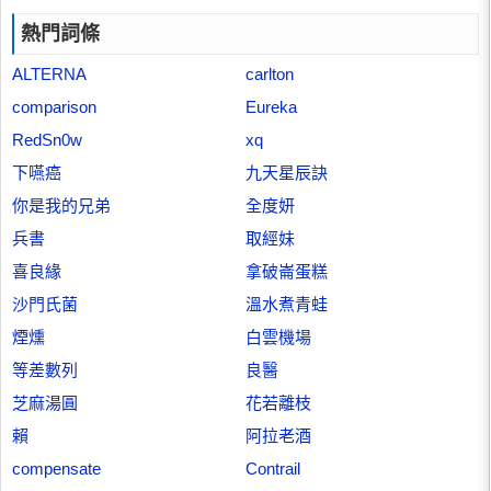
熱門詞條
ALTERNA
carlton
comparison
Eureka
RedSn0w
xq
下嚥癌
九天星辰訣
你是我的兄弟
全度妍
兵書
取經妹
喜良緣
拿破崙蛋糕
沙門氏菌
溫水煮青蛙
煙燻
白雲機場
等差數列
良醫
芝麻湯圓
花若離枝
賴
阿拉老酒
compensate
Contrail