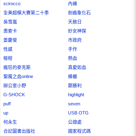
scirocco
內褲
全美超模大賽第二十季
劍齒象化石
吳雪嵐
天赦日
奧索卡
妙女神探
姜慶俊
市政府
性感
手作
椪柑
熱血
瘋狂的麥克斯
真愛如血
聖魔之血online
蜂蠟
辦公室小野
鄭勝利
G-SHOCK
highlight
puff
seven
up
USB OTG
何永生
公證處
合記圖書出版社
國家程式碼