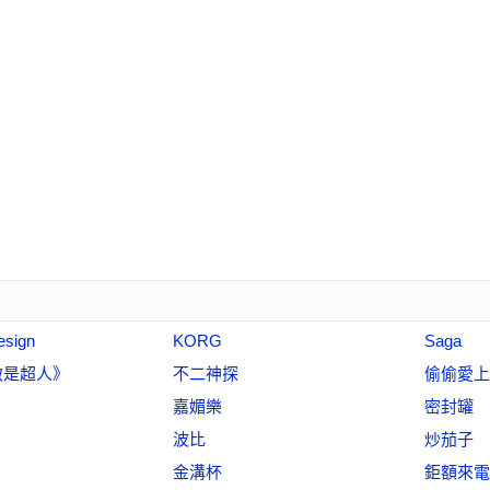
esign
KORG
Saga
敵是超人》
不二神探
偷偷愛上
嘉媚樂
密封罐
波比
炒茄子
金溝杯
鉅額來電