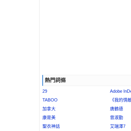
熱門詞條
29
Adobe InD
TABOO
《我的情
加拿大
唐鶴德
康是美
曾淑勤
聖衣神話
艾瑞澤7