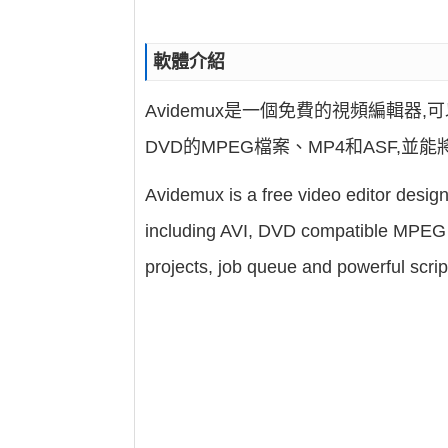
軟體介紹
Avidemux是一個免費的視頻編輯器
DVD的MPEG檔案、MP4和ASF
Avidemux is a free video editor designe
including AVI, DVD compatible MPEG f
projects, job queue and powerful script