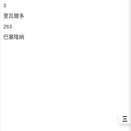
3
里瓦爾多
263
巴塞隆納
Ξ