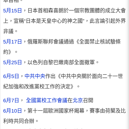
本首相。
5月15日
，日本首相森喜朗於一個宗教團體的成立大會
上，宣稱“日本是天皇中心的神之國”，此言論引起外界
非議。
5月17日
，俄羅斯聯邦會議通過《全面禁止核試驗條
約》。
5月25日
，以色列自黎巴嫩南部全面撤軍。
6月5日
，
中共中央
作出《中共中央關於面向二十一世
紀加強和改進黨校工作的決定》。
6月7日
，
全國黨校工作會議
在
北京
召開
6月10日
，第十一屆歐洲國家杯揭幕，賽事由荷蘭及比
利時共同合辦。