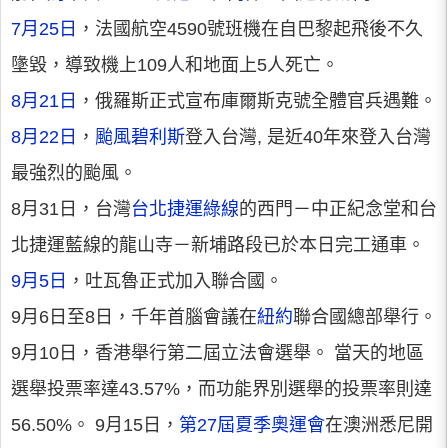
7月25日
，法國航空4590號班機在自巴黎起飛後不久
墬毀，導致機上109人和地面上5人死亡。
8月21日
，俄羅斯正式宣布庫爾斯克號全體官兵遇難。
8月22日
，
颱風碧利斯
登入台灣, 是近40年來登入台灣
最強烈的颱風。
8月31日，台灣
台北捷運綠線
的西門－中正紀念堂和台
北捷運藍線的龍山寺－新埔路段已於本日完工通車。
9月5日
，吐瓦魯正式加入聯合國。
9月6日至8日，千年首腦會議在
紐約
聯合國總部舉行。
9月10日，香港舉行第二屆立法會選舉。 當天的地區
選舉投票率達43.57%，而功能界別選舉的投票率則達
56.50%。 9月15日，
第27屆夏季奧運會
在澳洲悉尼開