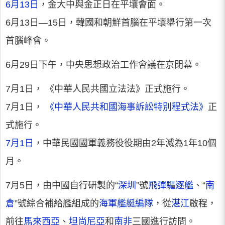
6月13日
，金大中與金正日在平壤會面。
6月13日—15日，韓國和朝鮮首腦在平壤舉行第一次
首腦峰會。
6月29日下午，中央思想政治工作會議在京閉幕。
7月1日， 《中華人民共國立法法》正式施行。
7月1日，
《中華人民共和國海事訴訟特別程式法》
正
式施行。
7月1日
，中華民國國軍義務役役期由2年減為1年10個
月。
7月5日，由中國自行研製的“
深圳
”號
飛彈驅逐艦
、“
南
倉
”號綜合補給艦組成的
海軍艦艇編隊
，從
湛江
啟程，
前往
馬來西亞
、
坦尚尼亞
和
南非
三國進行訪問。