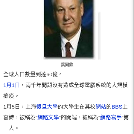
葉爾欽
全球人口數量到達60億。
1月1日
，兩千年問題沒有造成全球電腦系統的大規模
癱瘓。
1月5日，上海
復旦大學
的大學生在其校
網站
的
BBS
上
寫詩，被稱為“
網路文學
”的開端，被稱為“
網路寫手
”第
一人。