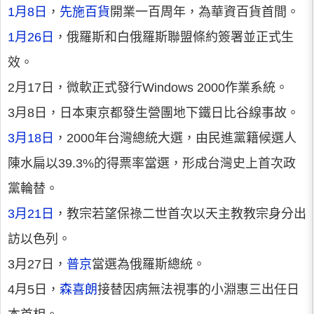
1月8日
，
先施百貨
開業一百周年，為華資百貨首間。
1月26日
，俄羅斯和白俄羅斯聯盟條約簽署並正式生
效。
2月17日，微軟正式發行Windows 2000作業系統。
3月8日，日本東京都發生營團地下鐵日比谷線事故。
3月18日
，2000年台灣總統大選，由民進黨籍候選人
陳水扁以39.3%的得票率當選，形成台灣史上首次政
黨輪替。
3月21日
，教宗若望保祿二世首次以天主教教宗身分出
訪以色列。
3月27日，
普京
當選為俄羅斯總統。
4月5日，
森喜朗
接替因病無法視事的小淵惠三出任日