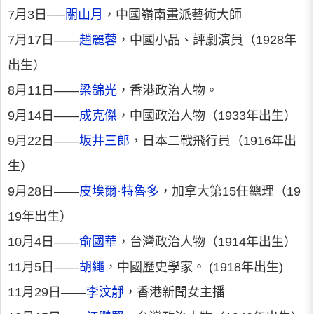
7月3日──
關山月
，中國嶺南畫派藝術大師
7月17日——
趙麗蓉
，中國小品、評劇演員（1928年
出生）
8月11日——
梁錦光
，香港政治人物。
9月14日——
成克傑
，中國政治人物（1933年出生）
9月22日——
坂井三郎
，日本二戰飛行員（1916年出
生）
9月28日——
皮埃爾·特魯多
，加拿大第15任總理（19
19年出生）
10月4日——
俞國華
，台灣政治人物（1914年出生）
11月5日——
胡繩
，中國歷史學家。 (1918年出生)
11月29日——
李汶靜
，香港新聞女主播