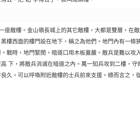
是一座敵樓。金山嶺長城上的其它敵樓，大都是雙層，在
。黑樓西面的樓門設在地下，稱之為他們。地門內有一條
樓。戰時，地門緊閉，暗道口用木板蓋嚴。敵兵是難以攻
高 下，將敵兵消滅在暗道之內。萬一知兵攻到二樓，守
持良久，可以呼喚附近敵樓的士兵前來支援。總而言之，
。