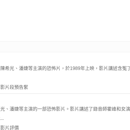
陳希光、潘婕等主演的恐怖片，於1989年上映，影片講述含冤
 影片段預告絮
希光、潘婕等主演的一部恐怖影片。影片講述了錄音師霍峰和女
.
 影片評價