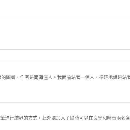
出版的圖書，作者是南海僵人。我面前站著一個人，準確地說是站
控筆進行結界的方式，此外還加入了隨時可以在良守和時音兩名
.