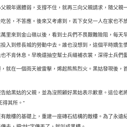
心父親年邁體弱，支撐不住，就再三向父親請求，隨父親
去吃苦，不答應。後來又考慮到，丟下女兒一人在家也不
遠萬里來到金山嶺以後，看到士兵們不畏艱難險阻，每天
然投入到修長城的勞動中去。誰也沒想到，這個平時嬌生
血也不肯休息。早晚還抽空幫士兵縫補衣裳，深得士兵們
樓，就在一個雨天被雷擊，烯起熊熊烈火。黑姑發現後，
報告給黑姑的父親，並為沒照顧好黑姑表示歉意。這位老
死得其所。”
原有敵樓的基礎上，重建一座磚石結構的敵樓。為了永遠
傳去，把“姑”字傳丟了，就叫成黑樓。