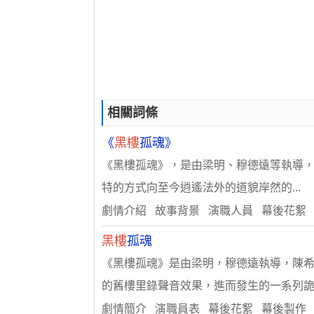
相關詞條
《
黑樓
孤魂》
《黑樓孤魂》，是由梁明、穆德遠等執導，
特的方式向至今逍遙法外的道貌岸然的...
劇情介紹 故事背景 演職人員 幕後花絮
黑樓
孤魂
《黑樓孤魂》是由梁明，穆德遠執導，陳
的舊樓里錄聲音效果，進而發生的一系列詭..
劇情簡介 演職員表 幕後花絮 幕後製作