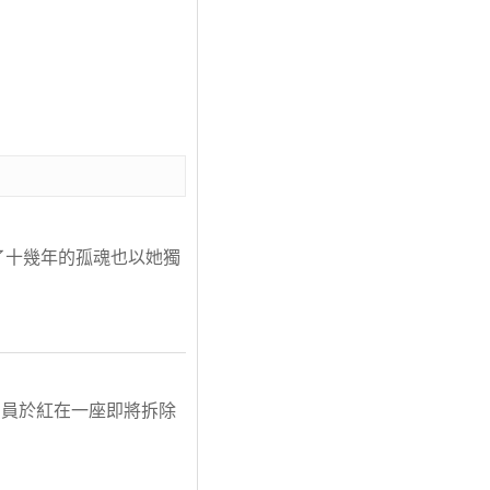
了十幾年的孤魂也以她獨
演員於紅在一座即將拆除