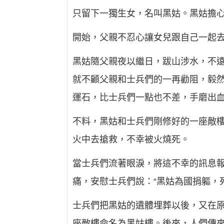
只留下一獨生女，名叫黑姑。黑姑擔
開始，父親不忍心讓女兒跟自己一起
黑姑隨父親夜以繼日，跋山涉水，不
就不顧父親和士兵們的一再勸阻，毅
運石，比士兵們一點也不差，手磨出
不料，黑姑和士兵們剛修好的一座敵
火中去搶救，不幸被火燒死。
當士兵們流著眼淚，將這不幸的訊息
痛，安慰士兵們說：“黑姑為國捐軀，
士兵們把黑姑的遺體埋葬以後，又在
座敵樓命名為黑姑樓。後來，人們傳來