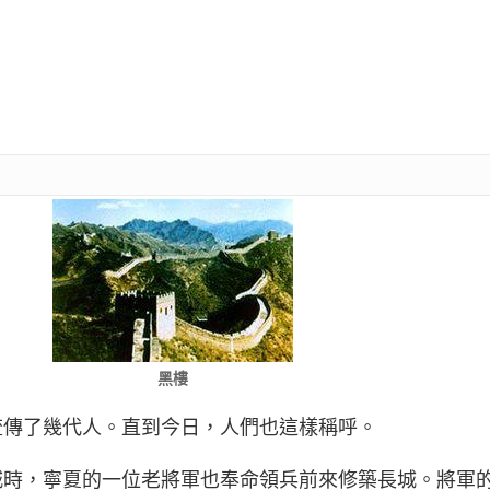
黑樓
流傳了幾代人。直到今日，人們也這樣稱呼。
城時，寧夏的一位老將軍也奉命領兵前來修築長城。將軍