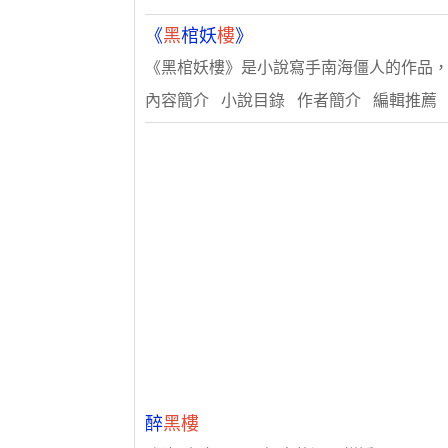
《
黑
棺妖
樓
》
《黑棺妖樓》是小說寫手南海僵人的作品，
內容簡介 小說目錄 作者簡介 編輯推薦
醉
黑樓