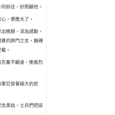
一同前往，好照顧他。
放心，便應允了。
早出晚歸，深為感動。
慣養的將門之女，搬磚
愛戴。
首先奮不顧身，衝進烈
將軍忍受著極大的悲
紀念黑姑，士兵們把這