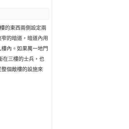
敵樓的東西兩側設定兩
狹窄的暗道，暗道內用
入樓內。如果萬一地門
衛在三樓的士兵，也
從整個敵樓的設施來