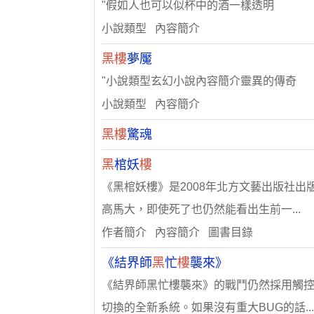
"假如人也可以似杯中的酒一樣透明
小說類型 內容簡介
黑樓
夢魘
"小說類型玄幻小說內容簡介靈異的傳奇
小說類型 內容簡介
黑樓
驚魂
黑
棺妖
樓
《黑棺妖樓》是2008年北方文藝出版社
高馬大，即使死了也仍然能看出生前一...
作者簡介 內容簡介 圖書目錄
《結界師
黑
忙
樓
襲來》
《結界師黑忙樓襲來》的戰鬥仍然採用觸
切換的全新系統。如果沒有重大BUG的話..