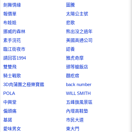
劍舞情緣
圖騰
報價單
太陽公主號
布娃娃
悲歌
挪威的森林
熊出沒之過年
素手浣花
美國高通公司
臨江街夜市
認養
請回答1994
雅虎奇摩
雙雙飛
頭等艙飯店
騎士戰歌
麵疙瘩
3D肉蒲團之極樂寶鑑
back number
POLA
WILL SMITH
中興堂
五峰旗風景區
偏頭痛
內增高鞋墊
基諾
市民大道
愛味男女
東大門