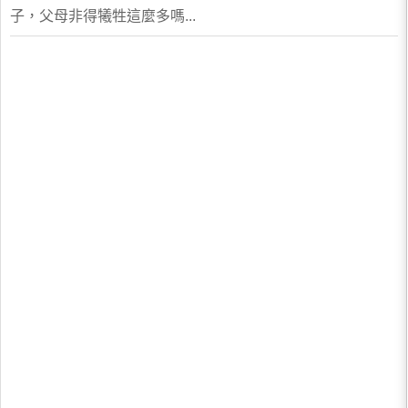
子，父母非得犧牲這麼多嗎...