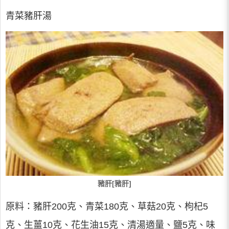
青菜豬肝湯
豬肝[豬肝]
原料：豬肝200克、青菜180克、草菇20克、枸杞5
克、生薑10克、花生油15克、清湯適量、鹽5克、味