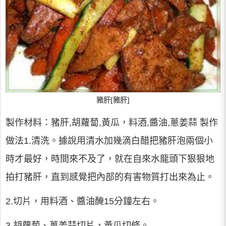
豬肝[豬肝]
製作材料：豬肝,胡蘿蔔,黃瓜，料酒,醬油,蔥姜蒜 製作
做法1.清洗。據說用清水加幾滴白醋把豬肝泡兩個小
時才最好，時間來不及了，就在自來水龍頭下狠狠地
拍打豬肝，直到感覺把內部的有害物質打出來為止。
2.切片，用料酒、醬油醃15分鐘左右。
3.胡蘿蔔、蔥姜蒜切片，黃瓜切條。