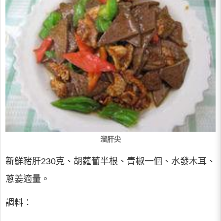
溜肝尖
新鮮豬肝230克、胡蘿蔔半根、青椒一個、水發木耳、
蔥姜適量。
調料：