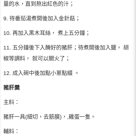
量的水，直到熬出紅色的汁；
9. 待番茄湯煮開後加入金針菇；
10. 再加入黑木耳絲， 煮上五分鐘；
11. 五分鐘後下入醃好的豬肝；待煮開後加入鹽， 胡
椒等調料， 就可以關火了；
12. 成入碗中後加點小蔥點綴 。
豬肝羹
主料：
豬肝一具(細切，去筋膜)，,雞蛋一隻。
輔料：