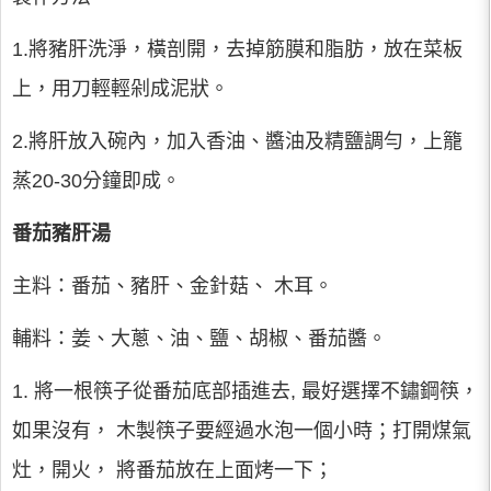
1.將豬肝洗淨，橫剖開，去掉筋膜和脂肪，放在菜板
上，用刀輕輕剁成泥狀。
2.將肝放入碗內，加入香油、醬油及精鹽調勻，上籠
蒸20-30分鐘即成。
番茄豬肝湯
主料：番茄、豬肝、金針菇、 木耳。
輔料：姜、大蔥、油、鹽、胡椒、番茄醬。
1. 將一根筷子從番茄底部插進去, 最好選擇不鏽鋼筷，
如果沒有， 木製筷子要經過水泡一個小時；打開煤氣
灶，開火， 將番茄放在上面烤一下；