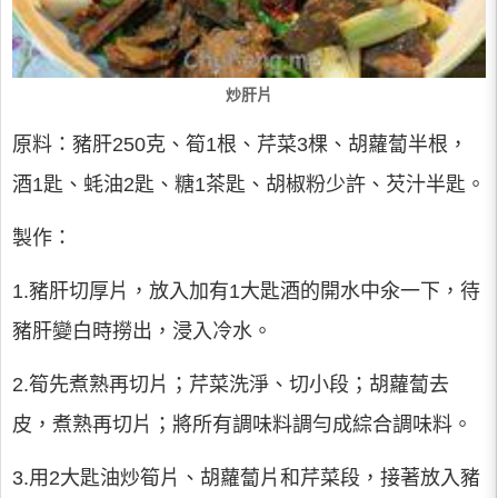
炒肝片
原料：豬肝250克、筍1根、芹菜3棵、胡蘿蔔半根，
酒1匙、蚝油2匙、糖1茶匙、胡椒粉少許、芡汁半匙。
製作：
1.豬肝切厚片，放入加有1大匙酒的開水中氽一下，待
豬肝變白時撈出，浸入冷水。
2.筍先煮熟再切片；芹菜洗淨、切小段；胡蘿蔔去
皮，煮熟再切片；將所有調味料調勻成綜合調味料。
3.用2大匙油炒筍片、胡蘿蔔片和芹菜段，接著放入豬