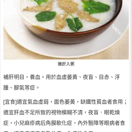
豬肝入粥
補肝明目，養血。用於血虛萎黃、夜盲、目赤、浮
腫、腳氣等症。
[宜食]適宜氣血虛弱，面色萎黃，缺鐵性貧血者食用；
適宜肝血不足所致的視物模糊不清，夜盲．眼乾燥
症，小兒麻疹病后角膜軟化症，內外翳障等眼病者食