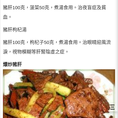
豬肝100克，菠菜50克，煮湯食用。治夜盲症及貧
血。
豬肝枸杞湯
豬肝100克，枸杞子50克，煮湯食用。治眼睛迎風流
淚，視物模糊等肝腎陰虛之症。
爆炒豬肝
Ξ