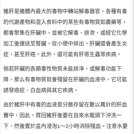
豬肝是豬體內最大的毒物中轉站解毒器官，各種有毒
的代謝產物和混入食料中的某些有毒物質如農藥等，
都會聚集在肝臟中，並被它解毒、排泄，或經它化學
加工後運送至腎臟，從小便中排出。肝臟還會產生炎
症，甚至肝癌。此外，還可能有肝寄生蟲等疾病。
倘若肝臟的各類毒性物質未能排淨，或解毒功能下
降，那么有毒物質就會殘留在肝臟的血液中，它可能
誘發癌症、白血病與其它疾病。
由於豬肝中有毒的血液是分散存留在數以萬計的肝血
竇中，因此，買回豬肝後要在自來水龍頭下沖洗一
下，然後置於盆內浸泡1～2小時消除殘血。注意水要