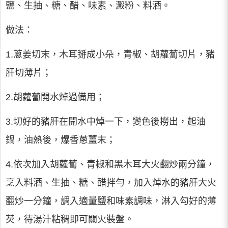
鹽、生抽、糖、醋、味素、澱粉、料酒。
做法：
1.蔥姜切末，木耳掰成小朵，青椒、胡蘿蔔切片，豬
肝切薄片；
2.胡蘿蔔開水焯過備用；
3.切好的豬肝在開水中焯一下，變色後撈出，起油
鍋，油熱後，爆香蔥薑末；
4.依次加入胡蘿蔔、青椒和黑木耳大火翻炒兩分鐘，
烹入料酒、生抽、糖、醋拌勻，加入焯水的豬肝大火
翻炒一分鐘，調入適量鹽和味素調味，淋入勾好的薄
芡，待湯汁粘稠即可關火裝盤。