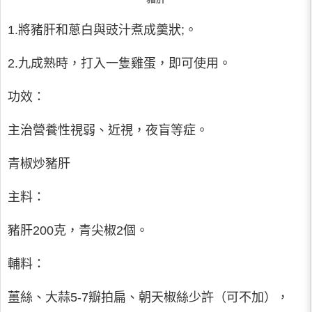
1.將豬肝和蔥白與豉汁煮成羹狀;。
2.九成熟時，打入一隻雞蛋，即可使用。
功效：
主治營養性視弱、近視，夜盲等症。
青椒炒豬肝
主料：
豬肝200克，青尖椒2個。
輔料：
薑絲、大蒜5-7瓣拍扁、朝天椒絲少許（可不加），