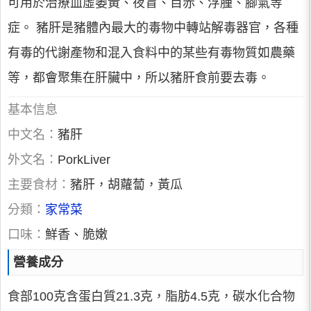
可用於治療血虛萎黃、夜盲、目赤、浮腫、腳氣等
症。 豬肝是豬體內最大的毒物中轉站解毒器官，各種
有毒的代謝產物和混入食料中的某些有毒物質如農藥
等，都會聚集在肝臟中，所以豬肝食前要去毒。
基本信息
中文名：
豬肝
外文名：
PorkLiver
主要食材：
豬肝，胡蘿蔔，黃瓜
分類：
家常菜
口味：
鮮香、脆嫩
營養成分
食部100克含蛋白質21.3克，脂肪4.5克，碳水化合物