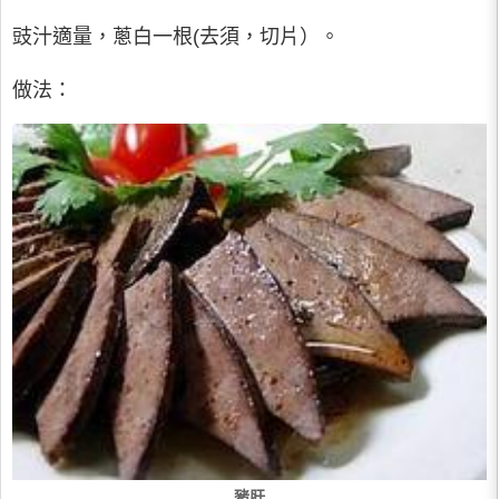
豉汁適量，蔥白一根(去須，切片）。
做法：
豬肝