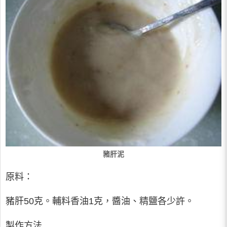
豬肝泥
原料：
豬肝50克。輔料香油1克，醬油、精鹽各少許。
製作方法