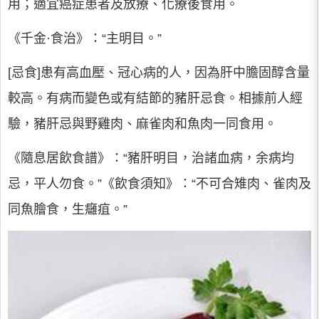
用；適宜癌症患者及放療、化療後食用。
《千金·食治》：“主明目。”
[忌食]患有高血壓、冠心病的人，因為肝中膽固醇含量
較高。有病而變色或有結節的豬肝忌食。相據前人經
驗，豬肝忌與野雞肉、麻雀肉和魚肉一同食用。
《隨息居飲食譜》：“豬肝明目，治諸血病，余病均
忌，平人勿食。”《飲食須知》：“不可合雉肉、雀肉及
同魚膾食，生癰疽。”