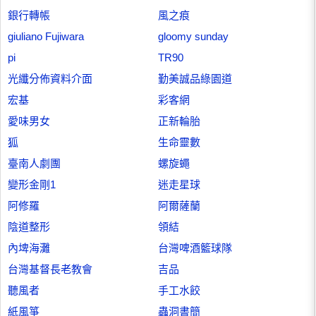
銀行轉帳
風之痕
giuliano Fujiwara
gloomy sunday
pi
TR90
光纖分佈資料介面
勤美誠品綠園道
宏基
彩客網
愛味男女
正新輪胎
狐
生命靈數
臺南人劇團
螺旋蠅
變形金剛1
迷走星球
阿修羅
阿爾薩蘭
陰道整形
領結
內埤海灘
台灣啤酒籃球隊
台灣基督長老教會
吉品
聽風者
手工水餃
紙風箏
蟲洞書簡