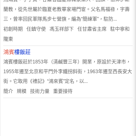
蘭教，從先世屬於臨夏老教畢家場門宦。父名馬福祿，字壽
三，曾率回民軍隊馬步七營旗，編為“簡練軍”，駐防...
初創時期 任鎮守使 馮玉祥部下 任甘肅省主席 駐中寧和
隴東
鴻賓
樓飯莊
鴻賓樓飯莊於1853年（清鹹豐三年）開業，原設於天津市，
1955年遷至北京和平門外李鐵拐斜街，1963年遷至西長安大
街。它取用《禮記》“鴻來賓”定名，以...
簡介 規模 技術力量 重要接待