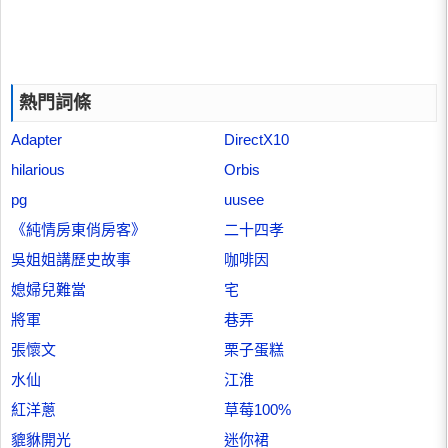
熱門詞條
Adapter
DirectX10
hilarious
Orbis
pg
uusee
《純情房東俏房客》
二十四孝
吳姐姐講歷史故事
咖啡因
媳婦兒難當
宅
將軍
巷弄
張懷文
栗子蛋糕
水仙
江淮
紅洋蔥
草莓100%
貔貅開光
迷你裙