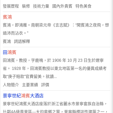
發展歷程 裝修 技術力量 國內外貴賓 特色美食
賓鴻
賓鴻，即鴻雁。南朝梁元帝《言志賦》：“聞賓鴻之夜飛，想
過沛而沾衣。”
賓鴻 詞語解釋
田
鴻賓
田鴻賓，教授，字鹿鳴，於 1906 年 10 月 23 日生於遼寧
省。 1928 年，田鴻賓教授以東北地區第一名的優異成績考
取“庚子賠款”官費留美。就讀...
人物簡介 主要業績 評價
景寧世紀
鴻賓
大酒店
景寧世紀鴻賓大酒店座落於浙江省麗水市景寧畲族自治縣，
比鄰4A級風景區---大均畲鄉之窗，景寧縣標誌性建築之一，