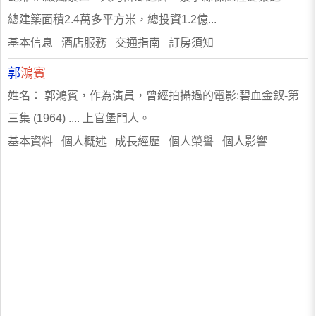
總建築面積2.4萬多平方米，總投資1.2億...
基本信息 酒店服務 交通指南 訂房須知
郭
鴻賓
姓名： 郭鴻賓，作為演員，曾經拍攝過的電影:碧血金釵-第
三集 (1964) .... 上官堡門人。
基本資料 個人概述 成長經歷 個人榮譽 個人影響