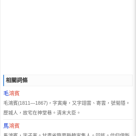
相關詞條
毛
鴻賓
毛鴻賓(1811—1867)，字寅庵，又字翊雲、寄雲，號菊隱。
歷城人，故宅在神堂巷。清末大臣。
馬
鴻賓
馬鴻賓，字子寅。甘肅省臨夏縣韓家集人。回族。信仰伊斯