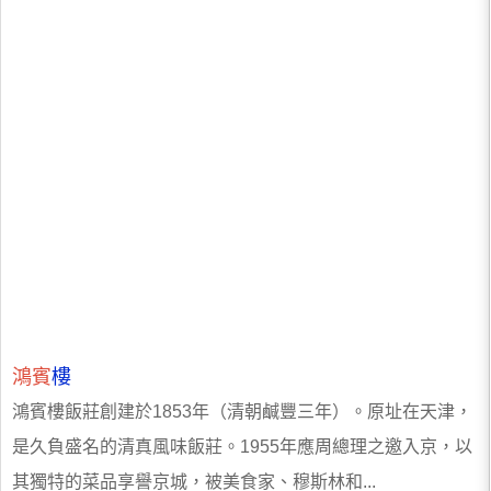
鴻賓
樓
鴻賓樓飯莊創建於1853年（清朝鹹豐三年）。原址在天津，
是久負盛名的清真風味飯莊。1955年應周總理之邀入京，以
其獨特的菜品享譽京城，被美食家、穆斯林和...