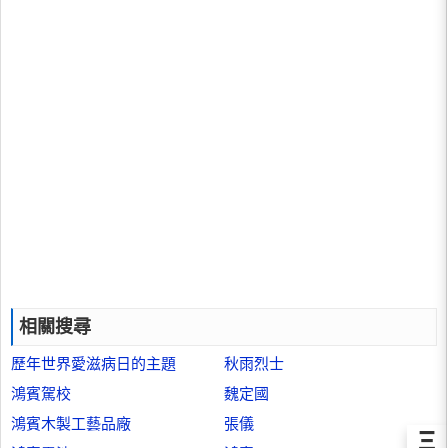
相關搜尋
歷年世界愛滋病日的主題
秋雨烈士
鴻賓駕校
魏定國
鴻賓木製工藝品廠
張儀
Ξ