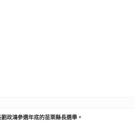
長劉政鴻參選年底的苗栗縣長選舉。