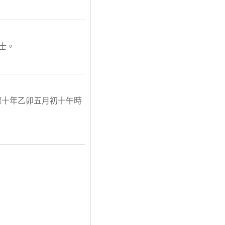
進士。
德十年乙卯五月初十午時