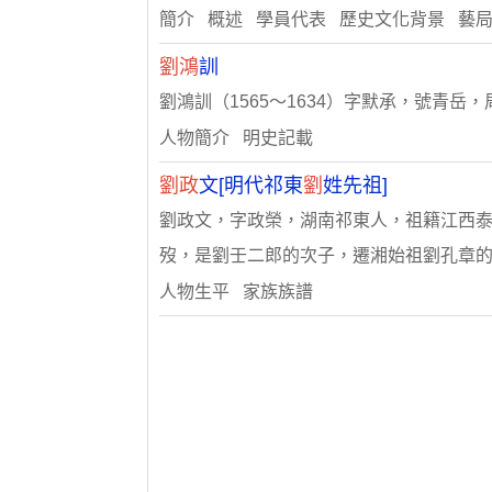
簡介 概述 學員代表 歷史文化背景 藝
劉鴻
訓
劉鴻訓（1565～1634）字默承，號青
人物簡介 明史記載
劉政
文[明代祁東
劉
姓先祖]
劉政文，字政榮，湖南祁東人，祖籍江西泰
歿，是劉壬二郎的次子，遷湘始祖劉孔章
人物生平 家族族譜