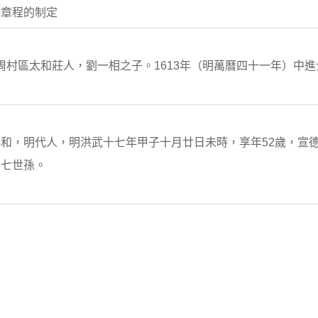
局章程的制定
岳，周村區太和莊人，劉一相之子。1613年（明萬曆四十一年）中
和，明代人，明洪武十七年甲子十月廿日未時，享年52歲，宣
的七世孫。