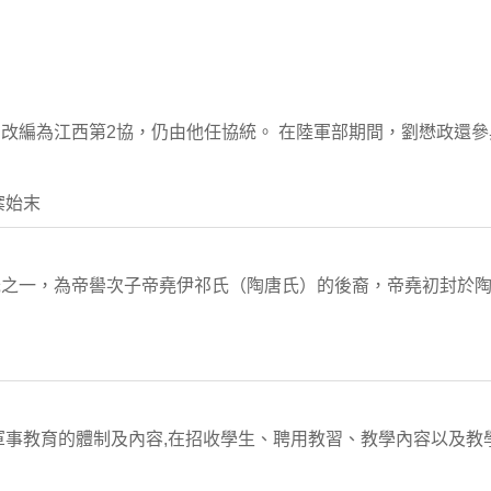
改編為江西第2協，仍由他任協統。 在陸軍部期間，劉懋政還
案始末
氏之一，為帝嚳次子帝堯伊祁氏（陶唐氏）的後裔，帝堯初封於
軍事教育的體制及內容,在招收學生、聘用教習、教學內容以及教