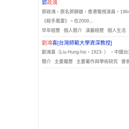
郭
政鴻
郭政鴻，原名郭錦雄，香港電視演員，1964
《殺手風雷》。在2009...
早年經歷 個人簡介 演藝經歷 個人生活
劉鴻
喜[台灣師範大學資深教授]
劉鴻喜（Liu Hung-hsi，1923-
簡介 主要履歷 主要著作與學術研究 曾