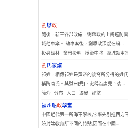
劉
懋
政
隨後，新軍各部改編，劉懋政的上饒巡防營
城劫車案。 劫車案後，劉懋政深感在紛...
投身綠林 棄暗投明 授銜中將 臨城劫車
劉
氏家譜
祁姓，相傳祁姓是黃帝的後裔所分得的姓
稱陶唐氏。其號曰[堯]，史稱為唐堯。後...
簡介 分布 人口 遷徙 郡望
福州船
政
學堂
中國近代第一所海軍學校,它率先引進西方
統封建教育所不同的特點,因而在中國...